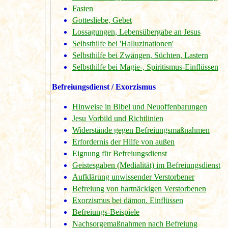
Fasten
Gottesliebe, Gebet
Lossagungen, Lebensübergabe an Jesus
Selbsthilfe bei 'Halluzinationen'
Selbsthilfe bei Zwängen, Süchten, Lastern
Selbsthilfe bei Magie-, Spiritismus-Einflüssen
Befreiungsdienst / Exorzismus
Hinweise in Bibel und Neuoffenbarungen
Jesu Vorbild und Richtlinien
Widerstände gegen Befreiungsmaßnahmen
Erfordernis der Hilfe von außen
Eignung für Befreiungsdienst
Geistesgaben (Medialität) im Befreiungsdienst
Aufklärung unwissender Verstorbener
Befreiung von hartnäckigen Verstorbenen
Exorzismus bei dämon. Einflüssen
Befreiungs-Beispiele
Nachsorgemaßnahmen nach Befreiung