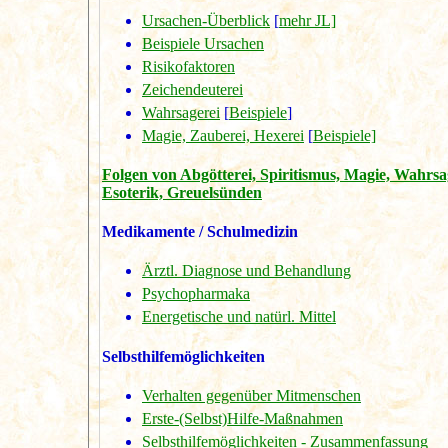
Ursachen-Überblick
[
mehr JL]
Beispiele Ursachen
Risikofaktoren
Zeichendeuterei
Wahrsagerei
[
Beispiele
]
Magie, Zauberei, Hexerei
[
Beispiele]
Folgen von Abgötterei, Spiritismus, Magie, Wahrsa
Esoterik, Greuelsünden
Medikamente / Schulmedizin
Ärztl. Diagnose und Behandlung
Psychopharmaka
Energetische und natürl. Mittel
Selbsthilfemöglichkeiten
Verhalten gegenüber Mitmenschen
Erste-(Selbst)Hilfe-Maßnahmen
Selbsthilfemöglichkeiten - Zusammenfassung