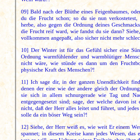
09] Bald nach der Blüthe eines Feigenbaumes, ode
du die Frucht schon; so du sie nun verkostetest,
herbe, also gegen die Ordnung deines Geschmacks
die Frucht reif ward, wie fandst du sie dann? Sie
vollkommen angepaßt, also sicher nicht mehr schlec
10] Der Winter ist für das Gefühl sicher eine Sün
Ordnung warmfühlender und warmblütiger Mensch
nicht wäre, wie stünde es dann um den Fruchtb
physische Kraft des Menschen?!
11] Ich sage dir, in der ganzen Unendlichkeit fin
denen der eine wie der andere gleich der Ordnun
sie sich in allem schnurgerade wie Tag und Na
entgegengesetzt sind; sage, der welche davon ist
nicht, daß der Herr alles leitet und führet, und jed
solle da ein böser Weg sein?!
12] Siehe, der Herr weiß es, wie weit Er einem Wes
spannet; in diesem Kreise kann jedes Wesen, das e