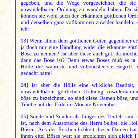
gegeben, und die Wege vorgezeichnet, die sie
unwandelbaren Ordnung zu wandeln haben. Da sie
können sie wohl auch der erkannten göttlichen O
und derselben ganz vollkommen zuwider handeln; so
ich:
03] Wenn allein dem göttlichen Guten gegenüber etw
ja doch nur eine Handlung wider die erkannte gött
Böse zu nennen? Ist aber diese auch gut, da möcht
dann das Böse ist? Denn etwas Böses muß es ja 
Hölle der wahreste und vollendsleerste Begriff,
gedacht hätte!
04] Ist aber die Hölle eine wirkliche Realität,
unwandelbaren göttlichen Ordnung zuwiderlaufe
böse zu bezeichnen, so sind diese Damen böse, und 
Traube auf der Erde im Monate November!
05] Sünde und Sünder als Jünger des Teufels sind
ist, nach dem Ausspruche des Herrn Selbst, die Höll
Bösen. Aus der Erscheinlichkeit dieser Damen hat s
ihnen eitel Böses war; sie erdolchten sich gleich 