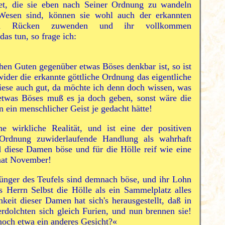
et, die sie eben nach Seiner Ordnung zu wandeln
 Wesen sind, können sie wohl auch der erkannten
en Rücken zuwenden und ihr vollkommen
as tun, so frage ich:
hen Guten gegenüber etwas Böses denkbar ist, so ist
ider die erkannte göttliche Ordnung das eigentliche
iese auch gut, da möchte ich denn doch wissen, was
etwas Böses muß es ja doch geben, sonst wäre die
en ein menschlicher Geist je gedacht hätte!
e wirkliche Realität, und ist eine der positiven
 Ordnung zuwiderlaufende Handlung als wahrhaft
d diese Damen böse und für die Hölle reif wie eine
nat November!
ünger des Teufels sind demnach böse, und ihr Lohn
 Herrn Selbst die Hölle als ein Sammelplatz alles
keit dieser Damen hat sich's herausgestellt, daß in
erdolchten sich gleich Furien, und nun brennen sie!
noch etwa ein anderes Gesicht?«