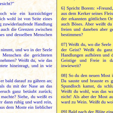
esicht?"
6]
Spricht Borem: »Freund, 
ch wie ein kurzsichtiger
aus dem Kerker seines Fleisc
ich wohl ist von Seite eines
der erkannten göttlichen 
ng zuwiderlaufende Handlung
auch Böses. Aber weißt du
 auch die Grenzen zwischen
freien und daneben aber g
ines und desselben Menschen
bestimmen?
07]
Weißt du, wo die Seele 
 nimmt, und wo in der Seele
der Geist? Weißt du ganz
 Menschen die gerichteten
Handlungen aufhören und d
g nehmen? Weißt du, wie das
Geistige und Freie in d
tete hineinragt, und in wie
inwieweit?
08]
So du den neuen Most in
er bald darauf zu gähren an;
Da sauste und brauste es 
 als du mit der Nase an das
Spundloch kamst, da schlu
Geruch ganz betäubt zurück;
Weißt du wohl, was das wa
 machte? Siehe, du weißt es
nicht! Als aber der Most a
er dann ruhig und ward rein,
ward zu Wein. Weißt du woh
aus dem Moste ein lieblicher
09]
Bald nach der Blüte ein