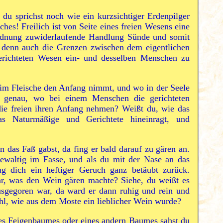
du sprichst noch wie ein kurzsichtiger Erdenpilger
hes! Freilich ist von Seite eines freien Wesens eine
Ordnung zuwiderlaufende Handlung Sünde und somit
 denn auch die Grenzen zwischen dem eigentlichen
erichteten Wesen ein- und desselben Menschen zu
im Fleische den Anfang nimmt, und wo in der Seele
 genau, wo bei einem Menschen die gerichteten
ie freien ihren Anfang nehmen? Weißt du, wie das
as Naturmäßige und Gerichtete hineinragt, und
 das Faß gabst, da fing er bald darauf zu gären an.
gewaltig im Fasse, und als du mit der Nase an das
g dich ein heftiger Geruch ganz betäubt zurück.
r, was den Wein gären machte? Siehe, du weißt es
usgegoren war, da ward er dann ruhig und rein und
l, wie aus dem Moste ein lieblicher Wein wurde?
es Feigenbaumes oder eines andern Baumes sahst du