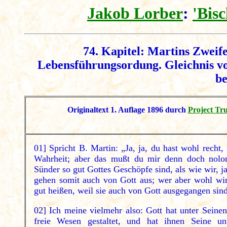
Jakob Lorber
:
'Bis
74. Kapitel: Martins Zweif
Lebensführungsordung. Gleichnis vo
be
Originaltext 1. Auflage 1896 durch
Project Tr
01] Spricht B. Martin: „Ja, ja, du hast wohl recht, 
Wahrheit; aber das mußt du mir denn doch nolon
Sünder so gut Gottes Geschöpfe sind, als wie wir, ja
gehen somit auch von Gott aus; wer aber wohl wi
gut heißen, weil sie auch von Gott ausgegangen sin
02] Ich meine vielmehr also: Gott hat unter Seine
freie Wesen gestaltet, und hat ihnen Seine u