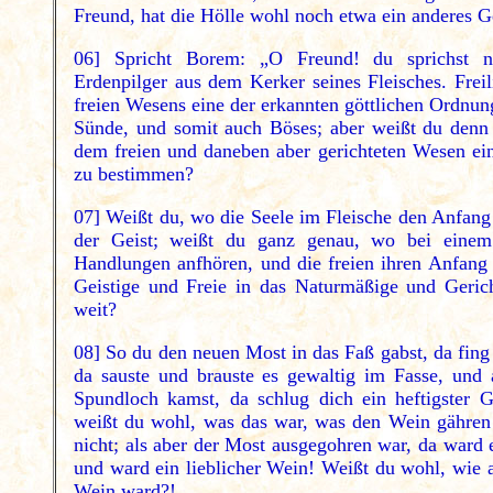
Freund, hat die Hölle wohl noch etwa ein anderes G
06] Spricht Borem: „O Freund! du sprichst no
Erdenpilger aus dem Kerker seines Fleisches. Freil
freien Wesens eine der erkannten göttlichen Ordnu
Sünde, und somit auch Böses; aber weißt du denn
dem freien und daneben aber gerichteten Wesen e
zu bestimmen?
07] Weißt du, wo die Seele im Fleische den Anfang
der Geist; weißt du ganz genau, wo bei einem
Handlungen anfhören, und die freien ihren Anfan
Geistige und Freie in das Naturmäßige und Gerich
weit?
08] So du den neuen Most in das Faß gabst, da fing 
da sauste und brauste es gewaltig im Fasse, und
Spundloch kamst, da schlug dich ein heftigster 
weißt du wohl, was das war, was den Wein gähren
nicht; als aber der Most ausgegohren war, da ward 
und ward ein lieblicher Wein! Weißt du wohl, wie 
Wein ward?!