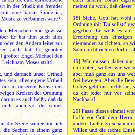
rt in der Musik ein fremder
meinst du wohl, daß dieser
omit eine barste Sünde ist,
18]
Siehe, Gott hat wohl 
r Musik zu verbannen wäre?
Ordnung mit 'Du sollst!' ge
den Menschen eine gewisse
gegeben. Er weiß es am b
aber Er hat ihm auch alles
Erreichung des einstige
n oder den Andern leitet zur
niemanden zu richten, so w
aher auch hat Er geboten
Satan nicht richten durfte, 
l größter Engel Michael den
19]
Wir müssen daher nur s
n Leichnam Moses stritt!
einrichten, wollen wir weis
, und darnach unser Urtheil
aber muß ganz aus uns wei
s sein; alles eigene Urtheil
frei bewegen. Aber die Bew
 nur in unserem Kreise uns
Gottes geht uns nichts an, 
 ewigen Kreisen der Ordnung
da ein jeder nur vor sein
; darum es auch heißt, daß da
Nachbars!
 nicht auch vor der seines
20]
Fasse dieses einmal wohl
hoffe vor Gott dem Herrn,
ann die Szene weiter und ich
andern Lichte zu schauen un
, die Sachen in einem ganz
Willen und die rechte Einsi