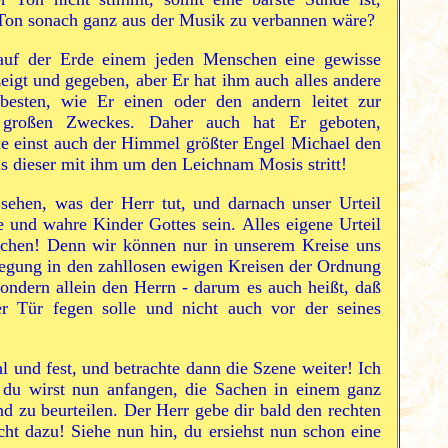
 Ton sonach ganz aus der Musik zu verbannen wäre?
auf der Erde einem jeden Menschen eine gewisse
zeigt und gegeben, aber Er hat ihm auch alles andere
esten, wie Er einen oder den andern leitet zur
n großen Zweckes. Daher auch hat Er geboten,
ie einst auch der Himmel größter Engel Michael den
als dieser mit ihm um den Leichnam Mosis stritt!
ehen, was der Herr tut, und darnach unser Urteil
e und wahre Kinder Gottes sein. Alles eigene Urteil
chen! Denn wir können nur in unserem Kreise uns
egung in den zahllosen ewigen Kreisen der Ordnung
sondern allein den Herrn - darum es auch heißt, daß
er Tür fegen solle und nicht auch vor der seines
 und fest, und betrachte dann die Szene weiter! Ich
 du wirst nun anfangen, die Sachen in einem ganz
d zu beurteilen. Der Herr gebe dir bald den rechten
cht dazu! Siehe nun hin, du ersiehst nun schon eine