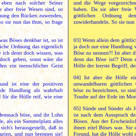
 eben nach solcher Seiner
und die Wege vorgezeichn
 aber freie Wesen sind, so
haben. Da sie aber freie
rdnung den Rücken zuwenden,
göttlichen Ordnung d
 sie nun das thun, so frage
zuwiderhandeln. So sie nun d
as Böses denkbar ist, so ist
03]
Wenn allein dem göttlic
liche Ordnung das eigentlich
ja doch nur eine Handlung w
e ich denn doch wissen, was
Böse zu nennen?! Ist aber d
doch geben, sonst wäre die
denn das Böse ist!? Denn 
 den ein menschlicher Geist
Hölle der leerste Begriff, d
04]
Ist aber die Hölle ein
 und ist eine der positiven
unwandelbaren göttlichen
nde Handlung als wahrhaft
böse zu bezeichnen, so sin
für die Hölle reif, wie eine
Traube auf der Erde im Mo
05]
Sünde und Sünder als J
 demnach böse, und ihr Lohn
ist nach dem Ausspruch des
e, als ein Sammelplatz alles
Bösen. Aus der Erscheinlich
ich's herausgestellt, daß in
ihnen eitel Böses war. Sie 
Furien, und nun brennen sie!
Freund, hat die Hölle wohl 