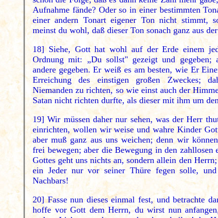
Aufnahme fände? Oder so in einer bestimmten Tona
einer andern Tonart eigener Ton nicht stimmt, s
meinst du wohl, daß dieser Ton sonach ganz aus de
18] Siehe, Gott hat wohl auf der Erde einem je
Ordnung mit: „Du sollst" gezeigt und gegeben; 
andere gegeben. Er weiß es am besten, wie Er Eine
Erreichung des einstigen großen Zweckes; d
Niemanden zu richten, so wie einst auch der Himme
Satan nicht richten durfte, als dieser mit ihm um de
19] Wir müssen daher nur sehen, was der Herr thut
einrichten, wollen wir weise und wahre Kinder Gotte
aber muß ganz aus uns weichen; denn wir können
frei bewegen; aber die Bewegung in den zahllosen
Gottes geht uns nichts an, sondern allein den Herrn
ein Jeder nur vor seiner Thüre fegen solle, und
Nachbars!
20] Fasse nun dieses einmal fest, und betrachte d
hoffe vor Gott dem Herrn, du wirst nun anfangen