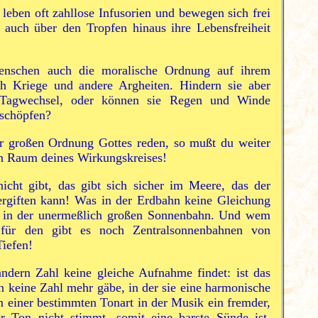
leben oft zahllose Infusorien und bewegen sich frei
 auch über den Tropfen hinaus ihre Lebensfreiheit
schen auch die moralische Ordnung auf ihrem
h Kriege und andere Argheiten. Hindern sie aber
Tagwechsel, oder können sie Regen und Winde
sschöpfen?
er großen Ordnung Gottes reden, so mußt du weiter
en Raum deines Wirkungskreises!
cht gibt, das gibt sich sicher im Meere, das der
ergiften kann! Was in der Erdbahn keine Gleichung
her in der unermeßlich großen Sonnenbahn. Und wem
 für den gibt es noch Zentralsonnenbahnen von
iefen!
ndern Zahl keine gleiche Aufnahme findet: ist das
n keine Zahl mehr gäbe, in der sie eine harmonische
 einer bestimmten Tonart in der Musik ein fremder,
er Ton nicht stimmt, somit eine barste Sünde ist,