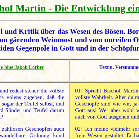
chof Martin - Die Entwicklung ein
el und Kritik über das Wesen des Bösen. Bor
m gärenden Weinmost und vom unreifen Obst
iden Gegenpole in Gott und in der Schöpfu
ue-blue Jakob Lorber
Text u. Versnumme
und redest sicher die vollste
01]
Spricht Bischof Martin:
s volens zugeben, daß die
vollste Wahrheit. Aber du m
 sogar der Teufel selbst, und
Geschöpfe sind wie wir, ja
rd Sünder und Teufel darum
Gott aus! Wer aber wohl w
d?
auch von Gott ausgehen und
n zahllosen Geschöpfen auch
02]
Ich meine vielmehr so:
nwandelbare Ordnung kund
freie Wesen gestaltet. Er