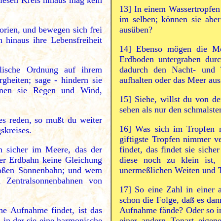
diesen Kreis hinaus mag kein
13]
In einem Wassertropfen 
im selben; können sie aber
orien, und bewegen sich frei
ausüben?
 hinaus ihre Lebensfreiheit
14]
Ebenso mögen die Men
Erdboden untergraben durc
ische Ordnung auf ihrem
dadurch den Nacht- und 
gheiten; sage - hindern sie
aufhalten oder das Meer au
nnen sie Regen und Wind,
15]
Siehe, willst du von d
sehen als nur den schmalst
es reden, so mußt du weiter
16]
Was sich im Tropfen ni
skreises.
giftigste Tropfen nimmer v
ch sicher im Meere, das der
findet, das findet sie sic
der Erdbahn keine Gleichung
diese noch zu klein ist,
 großen Sonnenbahn; und wem
unermeßlichen Weiten und T
h Zentralsonnenbahnen von
17]
So eine Zahl in einer a
schon die Folge, daß es dan
he Aufnahme findet, ist das
Aufnahme fände? Oder so in
 in der sie eine harmonische
einer andern Tonart eigen