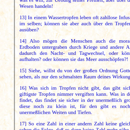
was es will, zur Uebung seiner Freiheit; aber über 
Wesen handeln!
13] In einem Wassertropfen leben oft zahllose Infus
im selben; können sie aber auch über den Tropfen
ausüben?
14] Also mögen die Menschen auch die moral
Erdboden untergraben durch Kriege und andere Ar
dadurch den Nacht- und Tagwechsel, oder kö
aufhalten? oder können sie das Meer ausschöpfen?!
15] Siehe, willst du von der großen Ordnung Gott
sehen, als nur den schmalsten Raum deines Wirkung
16] Was sich im Tropfen nicht gibt, das gibt si
giftigste Tropfen nimmer vergiften kann. Was in 
findet, das findet sie sicher in der unermeßlich
diese noch zu klein ist, für den gibt es noc
unermeßlichen Weiten und Tiefen.
17] So eine Zahl in einer andern Zahl keine gleic
schon die Folge, daß es dann keine Zahl mehr gäbe,