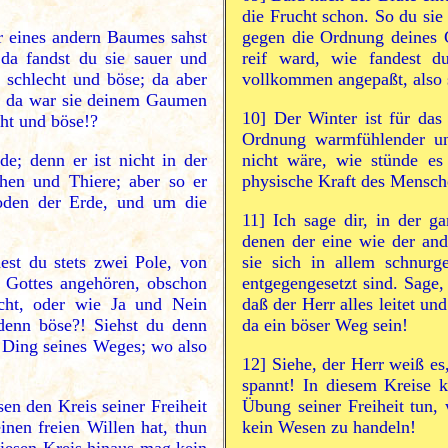
die Frucht schon. So du sie 
r eines andern Baumes sahst
gegen die Ordnung deines 
 da fandst du sie sauer und
reif ward, wie fandest 
 schlecht und böse; da aber
vollkommen angepaßt, also s
he, da war sie deinem Gaumen
10]
Der Winter ist für das 
ht und böse!?
Ordnung warmfühlender un
de; denn er ist nicht in der
nicht wäre, wie stünde e
en und Thiere; aber so er
physische Kraft des Mensc
oden der Erde, und um die
11]
Ich sage dir, in der ga
denen der eine wie der an
dest du stets zwei Pole, von
sie sich in allem schnur
g Gottes angehören, obschon
entgegengesetzt sind. Sage,
cht, oder wie Ja und Nein
daß der Herr alles leitet un
 denn böse?! Siehst du denn
da ein böser Weg sein!
es Ding seines Weges; wo also
12]
Siehe, der Herr weiß es
spannt! In diesem Kreise k
en den Kreis seiner Freiheit
Übung seiner Freiheit tun,
inen freien Willen hat, thun
kein Wesen zu handeln!