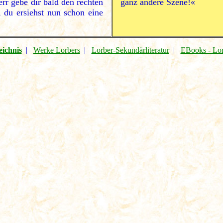
rr gebe dir bald den rechten
ganz andere Szene!«
, du ersiehst nun schon eine
eichnis
|
Werke Lorbers
|
Lorber-Sekundärliteratur
|
EBooks - Lo