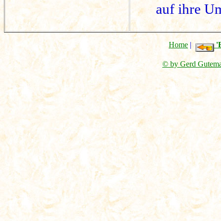
auf ihre U
Home
|
'
© by Gerd Guteman