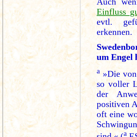
Auch wenn
Einfluss g
evtl. gef
erkennen.
Swedenbor
um Engel 
a
»Die von 
so voller 
der Anwe
positiven 
oft eine w
Schwingun
a
sind.« (
ES