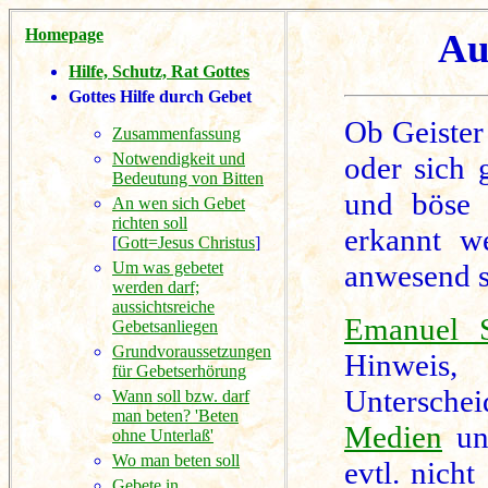
Homepage
Au
Hilfe, Schutz, Rat Gottes
Gottes Hilfe durch Gebet
Ob Geister
Zusammenfassung
Notwendigkeit und
oder sich 
Bedeutung von Bitten
und böse 
An wen sich Gebet
richten soll
erkannt we
[
Gott=Jesus Christus
]
Um was gebetet
anwesend s
werden darf;
aussichtsreiche
Emanuel 
Gebetsanliegen
Grundvoraussetzungen
Hinweis
für Gebetserhörung
Untersche
Wann soll bzw. darf
man beten? 'Beten
Medien
und
ohne Unterlaß'
Wo man beten soll
evtl. nich
Gebete in