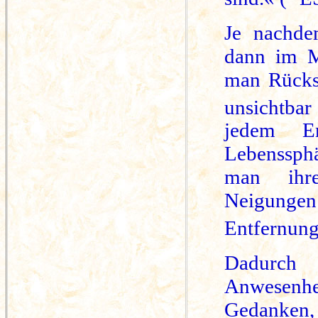
Je nachde
dann im M
man Rücksc
unsichtba
jedem E
Lebenssphä
man ihre
Neigungen 
Entfernung
Dadurch 
Anwesenh
Gedanken,