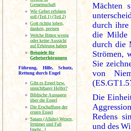
Mächten s
Gemeinschaft
Wie Gebet erfolgen
unterschei
soll (Teil 1)
(Teil 2)
durch ihre
Gott richtig loben,
danken, preisen
die Milde
Welche Bitten wenig
oder keine Aussicht
durch die 
auf Erhörung haben
Strömen, w
Beispiele für
Gebetserhörungen
Sie zeichn
Führung, Hilfe, Schutz,
von Niem
Rettung durch Engel
(ES.GT1.5
Gibt es Engel bzw.
unsichtbarer Helfer?
Biblische Aussagen
Die Einhei
über die Engel
Aggressio
Die Erschaffung der
ersten Engel
Redens si
Satans (Allahs) Wesen,
und des Wi
Irrtümer und Fall
[
mehr...]