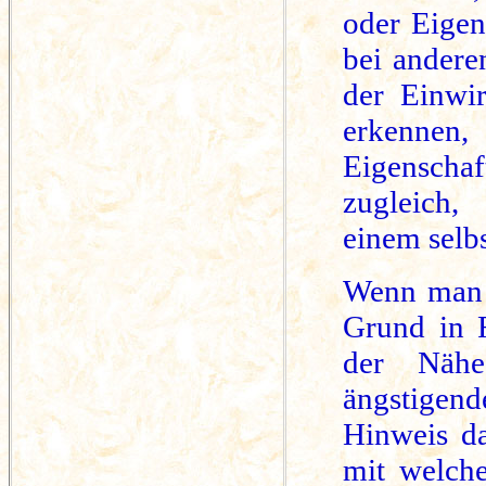
oder Eigen
bei andere
der Einwir
erkennen
Eigenschaf
zugleich,
einem selb
Wenn man i
Grund in
der Näh
ängstigen
Hinweis da
mit welch