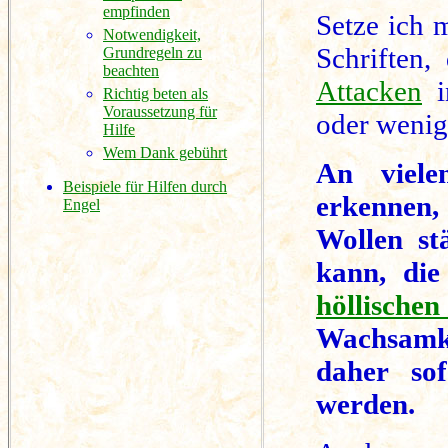
empfinden
Setze ich 
Notwendigkeit,
Schriften
Grundregeln zu
beachten
Attacken
i
Richtig beten als
Voraussetzung für
oder wenig
Hilfe
Wem Dank gebührt
An viele
Beispiele für Hilfen durch
erkennen
Engel
Wollen st
kann, die
höllischen
Wachsamke
daher so
werden.