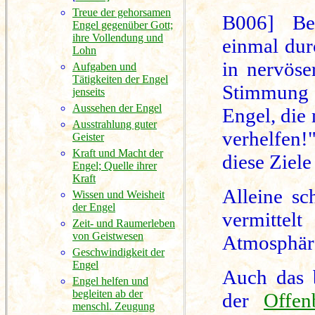
Treue der gehorsamen
B006] Be
Engel gegenüber Gott;
ihre Vollendung und
einmal dur
Lohn
in nervöse
Aufgaben und
Tätigkeiten der Engel
Stimmung w
jenseits
Aussehen der Engel
Engel, die
Ausstrahlung guter
verhelfen
Geister
Kraft und Macht der
diese Ziele 
Engel; Quelle ihrer
Kraft
Alleine sc
Wissen und Weisheit
der Engel
vermittel
Zeit- und Raumerleben
von Geistwesen
Atmosphär
Geschwindigkeit der
Engel
Auch das b
Engel helfen und
begleiten ab der
der
Offen
menschl. Zeugung