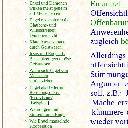
Emanuel 
Engel und Dämonen
wirken meist geheim
Offensic
auf Menschen ein
Engel respektieren die
Offenbaru
Glaubens- und
Anwesenhe
Willensfreiheit,
Dämonen nicht
zugleich
bö
Klare Anweisungen
durch Geistwesen
Allerdings
Jesus und Engel als
Beschützer gegen böse
offensic
Geistwesen
Wann sich Engel von
Stimmun
Menschen
zurückziehen
Argumente 
Engel als Helfer im
soll, z.B.:
Befreiungsdienst
(Exorzismus)
'Mache ers
[
Beispiele
]
Warnungen und
'kümmere d
Strafen durch Engel
wieder vorü
Wie Engel mangelnde
Kooperation