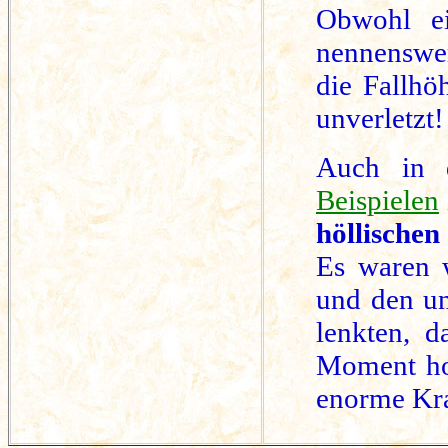
Obwohl ei
nennenswe
die Fallhö
unverletzt!
Auch in 
Beispielen
höllischen
Es waren 
und den un
lenkten, d
Moment ho
enorme Kraf