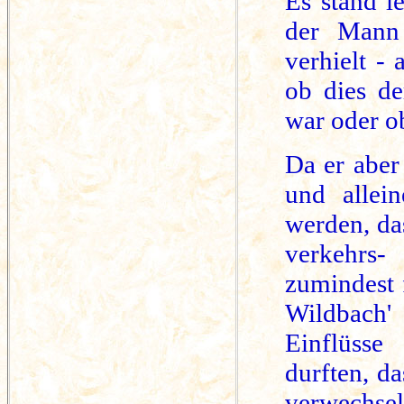
Es stand l
der Mann
verhielt - 
ob dies de
war oder o
Da er aber
und allei
werden, da
verkehrs
zumindest 
Wildbach'
Einflüss
durften, d
verwechse