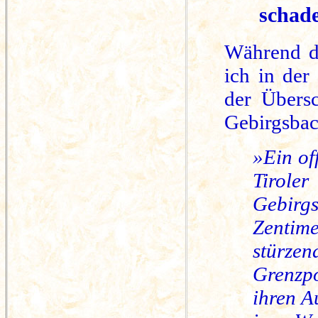
schade
Während de
ich in der
der Übersc
Gebirgsbac
»Ein of
Tirole
Gebir
Zentime
stürzen
Grenzp
ihren A