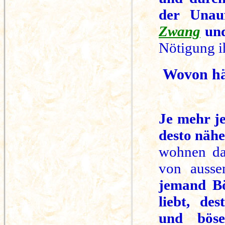
der Unauf
Zwang
und
Nötigung ih
Wovon hän
Je mehr j
desto nähe
wohnen da
von auss
jemand Bö
liebt, de
und böse