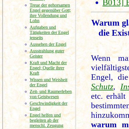
B013] B
Treue der gehorsamen
Engel gegenüber Gott;
ihre Vollendung und
Warum gla
Lohn
Aufgaben und
die Exi
Tätigkeiten der Engel
jenseits
Aussehen der Engel
Ausstrahlung guter
Wenn man
Geister
Kraft und Macht der
vielfältig
Engel; Quelle ihrer
Kraft
Engel, di
Wissen und Weisheit
Schutz
,
In
der Engel
Zeit- und Raumerleben
etc. erhäl
von Geistwesen
Geschwindigkeit der
bestimmt
Engel
hinzukomm
Engel helfen und
begleiten ab der
warum ma
menschl. Zeugung