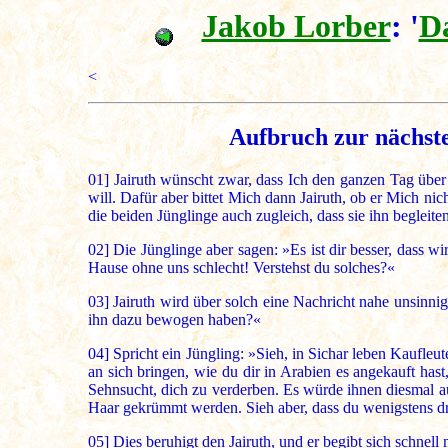
Jakob Lorber
: '
D
<
Aufbruch zur nächste
01]
Jairuth wünscht zwar, dass Ich den ganzen Tag über
will. Dafür aber bittet Mich dann Jairuth, ob er Mich nic
die beiden Jünglinge auch zugleich, dass sie ihn begleit
02]
Die Jünglinge aber sagen: »Es ist dir besser, dass w
Hause ohne uns schlecht! Verstehst du solches?«
03]
Jairuth wird über solch eine Nachricht nahe unsinn
ihn dazu bewogen haben?«
04]
Spricht ein Jüngling: »Sieh, in Sichar leben Kaufleut
an sich bringen, wie du dir in Arabien es angekauft ha
Sehnsucht, dich zu verderben. Es würde ihnen diesmal au
Haar gekrümmt werden. Sieh aber, dass du wenigstens d
05]
Dies beruhigt den Jairuth, und er begibt sich schnell