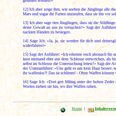
gelassen werden!«
12]
Ich aber zeige ihm, wie soeben die Jünglinge alle die
Mars und sogar die Furien anzurufen, dass sie ihn vor 
13]
Ich aber sage den Jünglingen, dass sie die Söldlinge
deine Gewalt an uns zu versuchen?« Sagt der Anführer, 
nackten Händen zu besiegen.
14]
Sage Ich: »Ja, ja, sie werden für dich und deinesg
widerfahren!«
15]
Sagt der Anführer: »Ich erkenne euch alsonach für un
lasst niemand eher aus dem Schlosse entweichen, als bi
selbst im Schlosse die Untersuchung leiten?« Sagt der 
der Unteranführer: »Uns geht es um kein Haar besser; w
ihr waffenlos?! Das ist schlimm! - Ohne Waffen können wi
16]
Sage Ich: »Dort gen Mittag unter der hohen Zeder l
Worten ziehen sie hin, wo ihre Waffen ruhen.
Home
|
Inhaltsverze