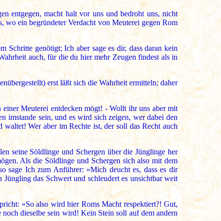
n entgegen, macht halt vor uns und bedroht uns, nicht
hts, wo ein begründeter Verdacht von Meuterei gegen Rom
chritte genötigt; Ich aber sage es dir, dass daran kein
Wahrheit auch, für die du hier mehr Zeugen findest als in
übergestellt) erst läßt sich die Wahrheit ermitteln; daher
n einer Meuterei entdecken mögt! - Wollt ihr uns aber mit
n imstande sein, und es wird sich zeigen, wer dabei den
d waltet! Wer aber im Rechte ist, der soll das Recht auch
llen seine Söldlinge und Schergen über die Jünglinge her
rmögen. Als die Söldlinge und Schergen sich also mit dem
so sage Ich zum Anführer: »Mich deucht es, dass es dir
 Jüngling das Schwert und schleudert es unsichtbar weit
icht: »So also wird hier Roms Macht respektiert?! Gut,
 noch dieselbe sein wird! Kein Stein soll auf dem andern