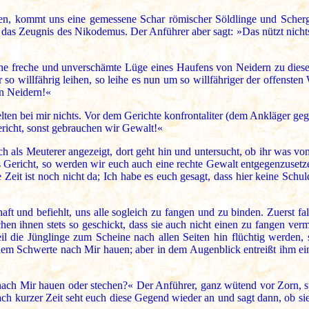
n, kommt uns eine gemessene Schar römischer Söldlinge und Scherge
nen das Zeugnis des Nikodemus. Der Anführer aber sagt: »Das nützt nic
e freche und unverschämte Lüge eines Haufens von Neidern zu diesem S
o willfährig leihen, so leihe es nun um so willfähriger der offensten 
en Neidern!«
ten bei mir nichts. Vor dem Gerichte konfrontaliter (dem Ankläger gegen
ericht, sonst gebrauchen wir Gewalt!«
uch als Meuterer angezeigt, dort geht hin und untersucht, ob ihr was vo
 Gericht, so werden wir euch auch eine rechte Gewalt entgegenzusetze
Zeit ist noch nicht da; Ich habe es euch gesagt, dass hier keine Schul
t und befiehlt, uns alle sogleich zu fangen und zu binden. Zuerst fa
hen ihnen stets so geschickt, dass sie auch nicht einen zu fangen ve
l die Jünglinge zum Scheine nach allen Seiten hin flüchtig werden, 
nem Schwerte nach Mir hauen; aber in dem Augenblick entreißt ihm ein
ch Mir hauen oder stechen?« Der Anführer, ganz wütend vor Zorn, spr
h kurzer Zeit seht euch diese Gegend wieder an und sagt dann, ob sie