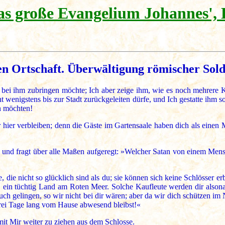
as große Evangelium Johannes', 
n Ortschaft. Überwältigung römischer Sold
 bei ihm zubringen möchte; Ich aber zeige ihm, wie es noch mehrere 
ht wenigstens bis zur Stadt zurückgeleiten dürfe, und Ich gestatte ihm s
en möchten!
ir hier verbleiben; denn die Gäste im Gartensaale haben dich als eine
ig und fragt über alle Maßen aufgeregt: »Welcher Satan von einem Men
e, die nicht so glücklich sind als du; sie können sich keine Schlösser
st, ein tüchtig Land am Roten Meer. Solche Kaufleute werden dir alson
ch gelingen, so wir nicht bei dir wären; aber da wir dich schützen im 
rei Tage lang vom Hause abwesend bleibst!«
 mit Mir weiter zu ziehen aus dem Schlosse.