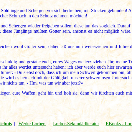
 Söldlinge und Schergen vor sich hertreiben, mit Stricken gebunden! Al
solcher Schmach in den Schutz nehmen möchten!
 und Schergen wieder freigeben sollen; diese tun das sogleich. Darau
diese Jünglinge müßten Götter sein, ansonst es nicht möglich wäre, 
leichen wohl Götter sein; daher laß uns nun weiterziehen und führe 
schuldig und gestatte euch, eures Weges weiterzuziehen. Ihr, meine Tr
s ihr alles werdet untersucht haben; ich aber werde euch hier erwarte
Anführer: »Du siehst doch, dass ich um mein Schwert gekommen bin; ohn
ie wird es hernach mit der Gültigkeit unserer schwertlosen Untersuch
r nichts tun. - Hm, was tun wir aber jetzt?«
iegen eure Waffen; geht hin und holt sie, denn wir fürchten euch m
ichnis
|
Werke Lorbers
|
Lorber-Sekundärliteratur
|
EBooks - Lor