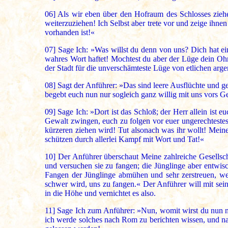
06]
Als wir eben über den Hofraum des Schlosses ziehe
weiterzuziehen! Ich Selbst aber trete vor und zeige ih
vorhanden ist!«
07]
Sage Ich: »Was willst du denn von uns? Dich hat ein
wahres Wort haftet! Mochtest du aber der Lüge dein Ohr s
der Stadt für die unverschämteste Lüge von etlichen arg
08]
Sagt der Anführer: »Das sind leere Ausflüchte und gel
begebt euch nun nur sogleich ganz willig mit uns vors G
09]
Sage Ich: »Dort ist das Schloß; der Herr allein ist e
Gewalt zwingen, euch zu folgen vor euer ungerechtestes
kürzeren ziehen wird! Tut alsonach was ihr wollt! Meine 
schützen durch allerlei Kampf mit Wort und Tat!«
10]
Der Anführer überschaut Meine zahlreiche Gesellschaf
und versuchen sie zu fangen; die Jünglinge aber entwisc
Fangen der Jünglinge abmühen und sehr zerstreuen, wei
schwer wird, uns zu fangen.« Der Anführer will mit sei
in die Höhe und vernichtet es also.
11]
Sage Ich zum Anführer: »Nun, womit wirst du nun na
ich werde solches nach Rom zu berichten wissen, und nac