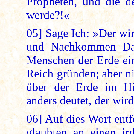
Propheten, und die de
werde?!«
05]
Sage Ich: »Der wi
und Nachkommen Dav
Menschen der Erde ei
Reich gründen; aber ni
über der Erde im H
anders deutet, der wir
06]
Auf dies Wort entf
glaubten an einen ird