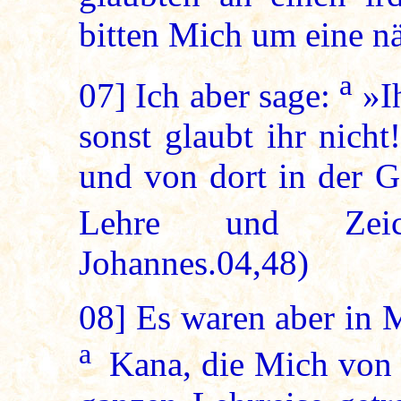
bitten Mich um eine n
a
07]
Ich aber sage:
»Ih
sonst glaubt ihr nich
und von dort in der G
Lehre und Zei
Johannes.04,48)
08]
Es waren aber in M
a
Kana, die Mich von 