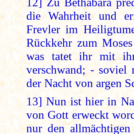
12]
Zu Bethabara pred
die Wahrheit und er
Frevler im Heiligtum
Rückkehr zum Moses u
was tatet ihr mit 
verschwand; - soviel m
der Nacht von argen S
13]
Nun ist hier in Na
von Gott erweckt word
nur den allmächtigen