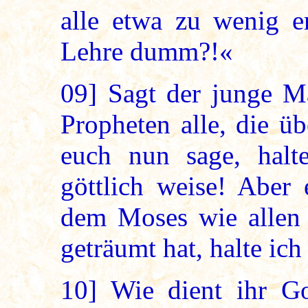
alle etwa zu wenig e
Lehre dumm?!«
09]
Sagt der junge M
Propheten alle, die ü
euch nun sage, halt
göttlich weise! Aber
dem Moses wie allen 
geträumt hat, halte i
10]
Wie dient ihr Go