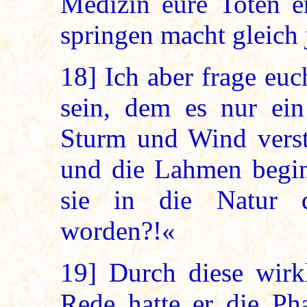
Medizin eure Toten e
springen macht gleich
18]
Ich aber frage euc
sein, dem es nur ein
Sturm und Wind verst
und die Lahmen begin
sie in die Natur 
worden?!«
19]
Durch diese wirk
Rede hatte er die Pha