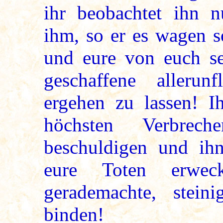
ihr beobachtet ihn 
ihm, so er es wagen s
und eure von euch s
geschaffene allerun
ergehen zu lassen! I
höchsten Verbrech
beschuldigen und ihn
eure Toten erwec
gerademachte, stei
binden!