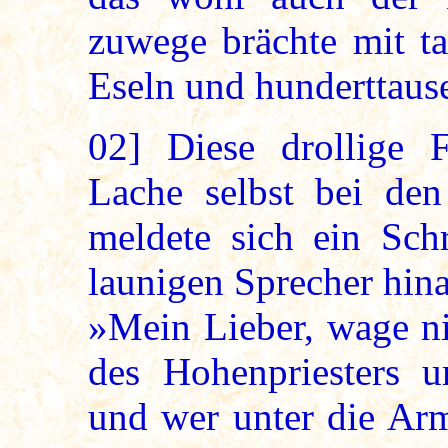
zuwege brächte mit t
Eseln und hunderttaus
02]
Diese drollige F
Lache selbst bei den
meldete sich ein Schr
launigen Sprecher hin
»Mein Lieber, wage ni
des Hohenpriesters 
und wer unter die Arm