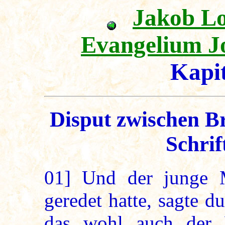
Jakob L
Evangelium J
Kapi
Disput zwischen B
Schrif
01]
Und der junge M
geredet hatte, sagte 
das wohl auch der H