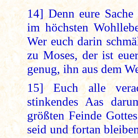
14]
Denn eure Sache i
im höchsten Wohlleb
Wer euch darin schmä
zu Moses, der ist eue
genug, ihn aus dem W
15]
Euch alle verac
stinkendes Aas darum
größten Feinde Gottes
seid und fortan bleibe