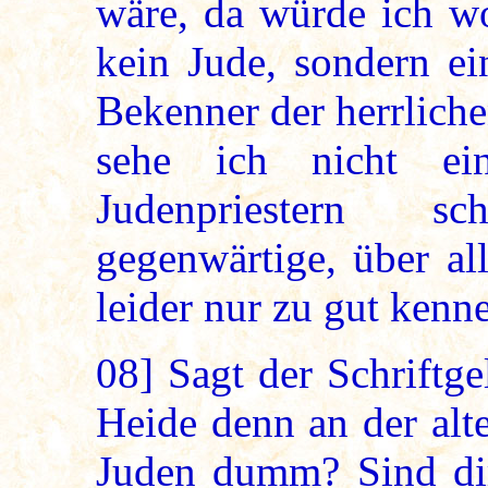
wäre, da würde ich wo
kein Jude, sondern ei
Bekenner der herrliche
sehe ich nicht e
Judenpriestern s
gegenwärtige, über a
leider nur zu gut kenn
08]
Sagt der Schriftge
Heide denn an der alte
Juden dumm? Sind di