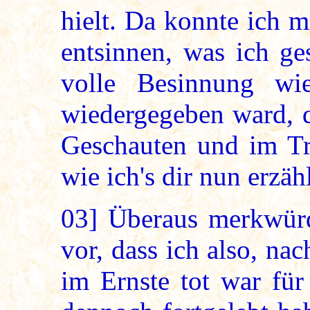
hielt. Da konnte ich m
entsinnen, was ich ge
volle Besinnung w
wiedergegeben ward, d
Geschauten und im Tr
wie ich's dir nun erzäh
03]
Überaus merkwürd
vor, dass ich also, na
im Ernste tot war fü