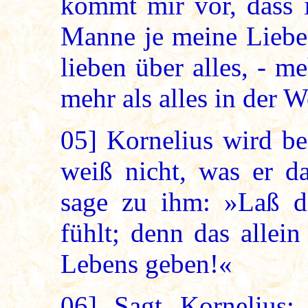
kommt mir vor, dass 
Manne je meine Liebe 
lieben über alles, - m
mehr als alles in der W
05]
Kornelius wird be
weiß nicht, was er da
sage zu ihm: »Laß di
fühlt; denn das allein
Lebens geben!«
06]
Sagt Kornelius: