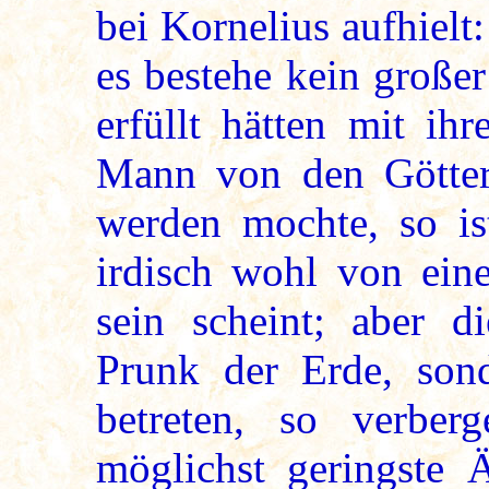
bei Kornelius aufhielt
es bestehe kein große
erfüllt hätten mit ih
Mann von den Götter
werden mochte, so ist
irdisch wohl von ein
sein scheint; aber d
Prunk der Erde, son
betreten, so verber
möglichst geringste Ä