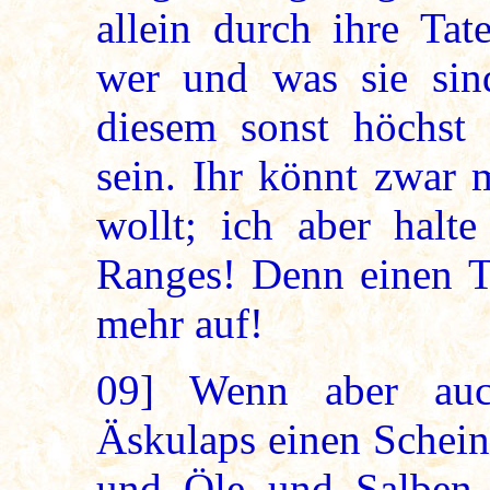
allein durch ihre Tat
wer und was sie sin
diesem sonst höchst 
sein. Ihr könnt zwar 
wollt; ich aber halte
Ranges! Denn einen To
mehr auf!
09]
Wenn aber auch
Äskulaps einen Schein
und Öle und Salben w