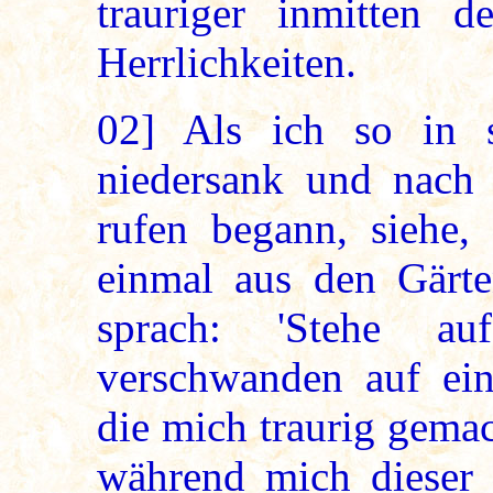
trauriger inmitten d
Herrlichkeiten.
02]
Als ich so in so
niedersank und nach 
rufen begann, siehe,
einmal aus den Gärte
sprach: 'Stehe au
verschwanden auf einm
die mich traurig gemac
während mich dieser