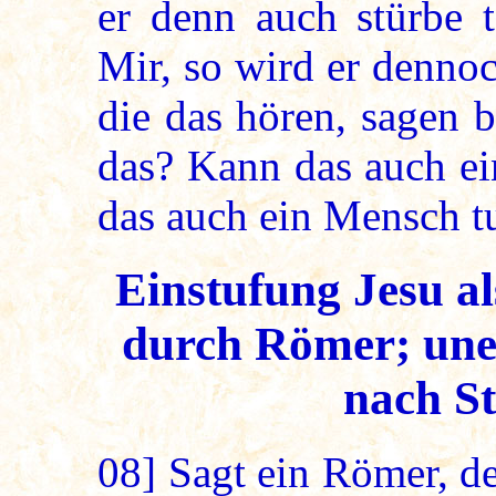
er denn auch stürbe 
Mir, so wird er dennoc
die das hören, sagen b
das? Kann das auch e
das auch ein Mensch tu
Einstufung Jesu a
durch Römer; uner
nach St
08]
Sagt ein Römer, der