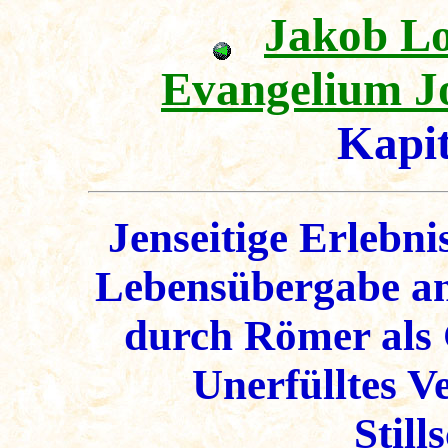
Jakob L
Evangelium J
Kapi
Jenseitige Erlebni
Lebensübergabe an
durch Römer als 
Unerfülltes V
Still