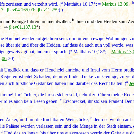
a
b
fe zerrissen und verzehrt wird. (
Matthäus.10,17*; =
Markus.13,09
;
17
;
jl.ev04.165,09
;
jl.ev11.259
) )
b
n und Könige führen um meintwillen,
ihnen und den Heiden zum Zeu
4
; ⇒
jl.ev01.137,13
*)
ie Himmel wieder aufgefahren sein, um für euch ewige Wohnungen zu b
e über sie und über die Heiden, auf dass da auch nun voll werde, was J
a
 geweissagt hat, indem er sprach: (
Matthäus.10,18*; =
Markus.13,
2,06
-20)
mit Unglück um, dass er Heuchelei anrichte und Irrsal vom Herrn pred
egieren ist eitel Schaden; denn er findet Tücke zur Genüge, zu verd
a
en auch fürstliche Gedanken haben und darüber das Recht halten. (
Je
Stimme! Ihr Töchter, die ihr so sicher seid, nehmt zu Ohren meine Red
c
 wird es auch kein Lesen geben.
Erschrecket, ihr stolzen Frauen! Denn
b
hen Äcker, und um die fruchtbaren Weinstöcke;
denn es werden auf 
ie Paläste werden verlassen sein und die Menge in der Stadt einsam
d
.
Und das so lange, bis über uns ausgegossen werde der Geist aus d