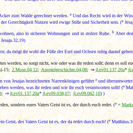
a
Acker zum Walde gerechnet werden.
Und das Recht wird in der Wüst
a
der Gerechtigkeit Nutzen wird ewige Stille und Sicherheit sein. (
Jesa
b
wohnen, also in sicheren Wohnungen und in stolzer Ruhe.
Aber den 
Jesaja.32,19)
n; da mögt ihr wohl die Füße der Esel und Ochsen ruhig darauf gehen l
 werden, so sorgt nicht, wie oder was ihr reden sollt; denn es soll eu
4
-15;
2.Mose.04,12
;
Apostelgeschichte.04,08
; ⇒
jl.ev01.137,20a
*
jl
a
n von Jesajas bezeichneten Narrenkönigen geführt
und überantwortet w
a
eben werden, was ihr reden und wie ihr euch verantworten sollt! (
Mat
8
; ⇒
jl.ev01.137,20a
*
jl.ev09.038,07
;
jl.ev09.062,10
) )
a
eden, sondern eures Vaters Geist ist es, der durch euch redet. (
=
Marku
a
n Geist, des Vaters Geist ist es, der da redet durch euch! (
Matthäus.1