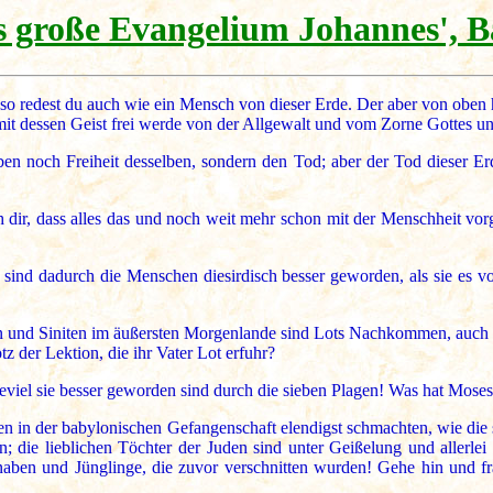
 große Evangelium Johannes', B
o redest du auch wie ein Mensch von dieser Erde. Der aber von oben her
it dessen Geist frei werde von der Allgewalt und vom Zorne Gottes un
n noch Freiheit desselben, sondern den Tod; aber der Tod dieser Er
h dir, dass alles das und noch weit mehr schon mit der Menschheit vor
sind dadurch die Menschen diesirdisch besser geworden, als sie es
n und Siniten im äußersten Morgenlande sind Lots Nachkommen, auch vi
tz der Lektion, die ihr Vater Lot erfuhr?
iel sie besser geworden sind durch die sieben Plagen! Was hat Moses
n in der babylonischen Gefangenschaft elendigst schmachten, wie die sc
; die lieblichen Töchter der Juden sind unter Geißelung und allerl
en und Jünglinge, die zuvor verschnitten wurden! Gehe hin und fra