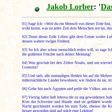
Jakob Lorber
: '
Das
01]
Sage Ich: »Weil du ein Mensch von dieser Erde bist, s
wohl kennt, was zu jeder Zeit dem Menschen not tut, dam
02]
Denn dieser Erde Leben gibt dem Geiste weder Lebe
dessen wahrer ewiger Freiheit.
03]
So Ich aber schon menschlich reden will, so sage Ic
die goldenen Früchte nach deiner Meinung!
04]
Was geschah bei den Zeiten Noahs, und um wieviel 
Gomorra?
05]
Und sieh, alle nunmaligen Heiden bis auf die Mohre
mitternächtliche Länder bewohnen; wie findest du sie, tro
06]
Gehe hin nach Ägypten und prüfe die Völker, um wiev
07]
Vierzig Jahre ließ Jehova die zu arg gewordenen Jude
Kost der Schweine und Hunde sind sie gefüttert worden
Nacht geschändet worden bis zum Tode, ebenso die Knab
besser geworden sind auf solch eine Lektion!