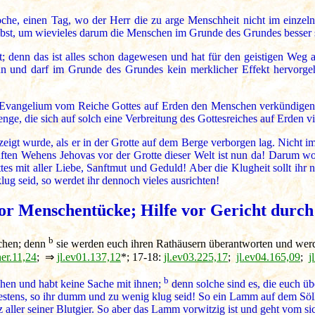
che, einen Tag, wo der Herr die zu arge Menschheit nicht im einzeln
lbst, um wievieles darum die Menschen im Grunde des Grundes besser s
denn das ist alles schon dagewesen und hat für den geistigen Weg au
nn und darf im Grunde des Grundes kein merklicher Effekt hervorge
Evangelium vom Reiche Gottes auf Erden den Menschen verkündigen wo
, die sich auf solch eine Verbreitung des Gottesreiches auf Erden viel
eigt wurde, als er in der Grotte auf dem Berge verborgen lag. Nicht 
nften Wehens Jehovas vor der Grotte dieser Welt ist nun da! Darum w
 mit aller Liebe, Sanftmut und Geduld! Aber die Klugheit sollt ihr n
lug seid, so werdet ihr dennoch vieles ausrichten!
r Menschentücke; Hilfe vor Gericht durch 
b
chen; denn
sie werden euch ihren Rathäusern überantworten und werde
her.11,24
; ⇒
jl.ev01.137,12
*; 17-18:
jl.ev03.225,17
;
jl.ev04.165,09
;
j
b
en und habt keine Sache mit ihnen;
denn solche sind es, die euch ü
estens, so ihr dumm und zu wenig klug seid! So ein Lamm auf dem Sölle
 aller seiner Blutgier. So aber das Lamm vorwitzig ist und geht vom s