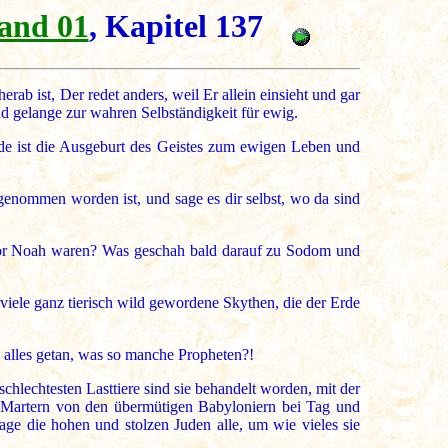
and 01
, Kapitel 137
ab ist, Der redet anders, weil Er allein einsieht und gar
d gelange zur wahren Selbständigkeit für ewig.
de ist die Ausgeburt des Geistes zum ewigen Leben und
genommen worden ist, und sage es dir selbst, wo da sind
 vor Noah waren? Was geschah bald darauf zu Sodom und
ele ganz tierisch wild gewordene Skythen, die der Erde
 alles getan, was so manche Propheten?!
hlechtesten Lasttiere sind sie behandelt worden, mit der
ei Martern von den übermütigen Babyloniern bei Tag und
ge die hohen und stolzen Juden alle, um wie vieles sie