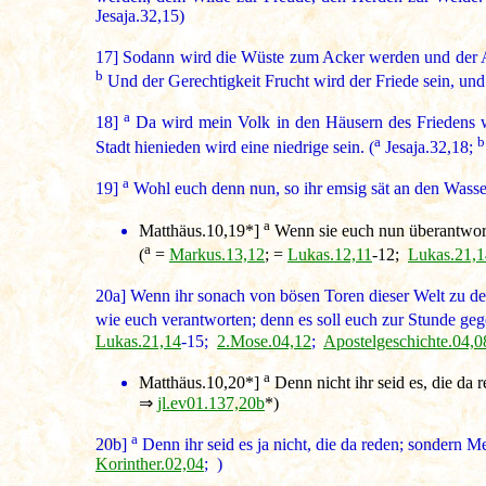
Jesaja.32,15)
17]
Sodann wird die Wüste zum Acker werden und der 
b
Und der Gerechtigkeit Frucht wird der Friede sein, und 
a
18]
Da wird mein Volk in den Häusern des Friedens 
a
b
Stadt hienieden wird eine niedrige sein. (
Jesaja.32,18;
a
19]
Wohl euch denn nun, so ihr emsig sät an den Wasser
a
Matthäus.10,19*
]
Wenn sie euch nun überantworten
a
(
=
Markus.13,12
; =
Lukas.12,11
-12;
Lukas.21,1
20a]
Wenn ihr sonach von bösen Toren dieser Welt zu de
wie euch verantworten; denn es soll euch zur Stunde geg
Lukas.21,14
-15;
2.Mose.04,12
;
Apostelgeschichte.04,0
a
Matthäus.10,20*
]
Denn nicht ihr seid es, die da r
⇒
jl.ev01.137,20b
*)
a
20b]
Denn ihr seid es ja nicht, die da reden; sondern Mei
Korinther.02,04
; )