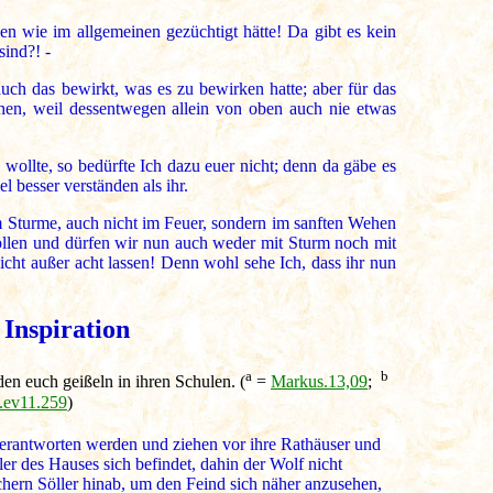
en wie im allgemeinen gezüchtigt hätte! Da gibt es kein
ind?! -
ch das bewirkt, was es zu bewirken hatte; aber für das
hen, weil dessentwegen allein von oben auch nie etwas
llte, so bedürfte Ich dazu euer nicht; denn da gäbe es
 besser verständen als ihr.
im Sturme, auch nicht im Feuer, sondern im sanften Wehen
ollen und dürfen wir nun auch weder mit Sturm noch mit
icht außer acht lassen! Denn wohl sehe Ich, dass ihr nun
Inspiration
a
b
n euch geißeln in ihren Schulen. (
=
Markus.13,09
;
l.ev11.259
)
berantworten werden und ziehen vor ihre Rathäuser und
r des Hauses sich befindet, dahin der Wolf nicht
ichern Söller hinab, um den Feind sich näher anzusehen,