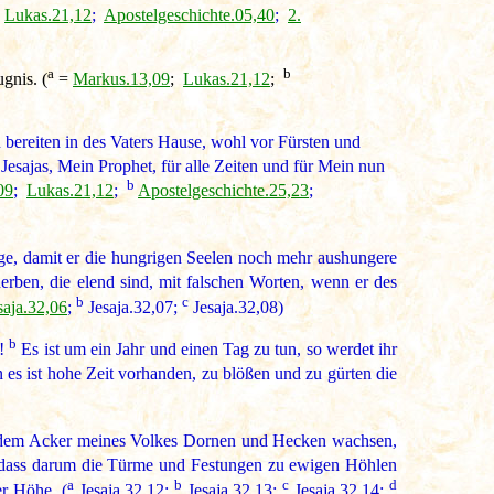
Lukas.21,12
;
Apostelgeschichte.05,40
;
2.
a
b
gnis. (
=
Markus.13,09
;
Lukas.21,12
;
ereiten in des Vaters Hause, wohl vor Fürsten und
esajas, Mein Prophet, für alle Zeiten und für Mein nun
b
09
;
Lukas.21,12
;
Apostelgeschichte.25,23
;
ige, damit er die hungrigen Seelen noch mehr aushungere
erben, die elend sind, mit falschen Worten, wenn er des
b
c
saja.32,06
;
Jesaja.32,07;
Jesaja.32,08)
b
e!
Es ist um ein Jahr und einen Tag zu tun, so werdet ihr
 es ist hohe Zeit vorhanden, zu blößen und zu gürten die
dem Acker meines Volkes Dornen und Hecken wachsen,
, dass darum die Türme und Festungen zu ewigen Höhlen
a
b
c
d
er Höhe. (
Jesaja.32,12;
Jesaja.32,13;
Jesaja.32,14;