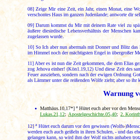
08]
Zeige Mir eine Zeit, ein Jahr, einen Monat, eine Wo
verschontes Haus im ganzen Judenlande; antworte dir se
09]
Darum kommst du Mir mit deinem Rate viel zu spät; 
äußere diesirdische Lebensverhältnis der Menschen ka
zugelassen wurde.
10]
So Ich aber nun abermals mit Donner und Blitz das 
im Himmel noch der mächtigsten Engel in übergroßer Menge
11]
Aber es ist nun die Zeit gekommen, die dem Elias gez
zog Jehova einher! (Kön1.19,12) Und diese Zeit des sa
Feuer ausziehen, sondern nach der ewigen Ordnung Gottes
als Lämmer unter die reißenden Wölfe zieht; aber so ihr k
Warnung vo
a
Matthäus.10,17*
]
Hütet euch aber vor den Mens
Lukas.21,12
;
Apostelgeschichte.05,40
;
2. Korint
a
12]
Hütet euch darum vor den gewissen (Wolfs-)Mensch
werden euch auch geißeln in ihren Schulen, - und das eh
gelangen kann, so wird ihm der Wolf nichts anhaben trotz