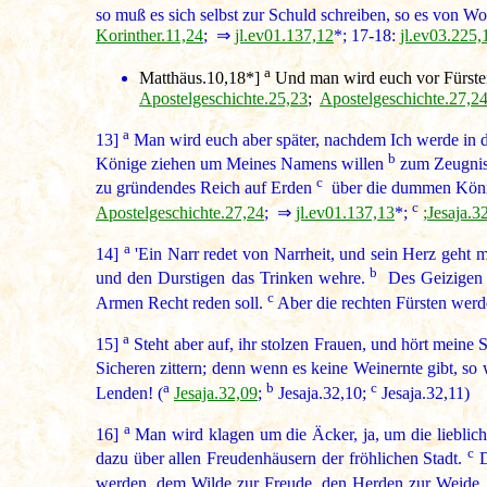
so muß es sich selbst zur Schuld schreiben, so es von Wol
Korinther.11,24
; ⇒
jl.ev01.137,12
*; 17-18:
jl.ev03.225,
a
Matthäus.10,18*
]
Und man wird euch vor Fürste
Apostelgeschichte.25,23
;
Apostelgeschichte.27,2
a
13]
Man wird euch aber später, nachdem Ich werde in d
b
Könige ziehen um Meines Namens willen
zum Zeugniss
c
zu gründendes Reich auf Erden
über die dummen Könige
c
Apostelgeschichte.27,24
; ⇒
jl.ev01.137,13
*;
;Jesaja.3
a
14]
'Ein Narr redet von Narrheit, und sein Herz geht 
b
und den Durstigen das Trinken wehre.
Des Geizigen R
c
Armen Recht reden soll.
Aber die rechten Fürsten werd
a
15]
Steht aber auf, ihr stolzen Frauen, und hört meine 
Sicheren zittern; denn wenn es keine Weinernte gibt, so
a
b
c
Lenden! (
Jesaja.32,09
;
Jesaja.32,10;
Jesaja.32,11)
a
16]
Man wird klagen um die Äcker, ja, um die lieblic
c
dazu über allen Freudenhäusern der fröhlichen Stadt.
D
werden, dem Wilde zur Freude, den Herden zur Weide