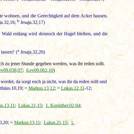
e wohnen, und die Gerechtigkeit auf dem Acker hausen.
b
ja.32,16;
Jesaja.32,17)
Wald entlang wird dennoch der Hagel bleiben, und die
a
assen!' (
Jesaja.32,20)
ch zu jener Stunde gegeben werden, was ihr reden sollt.
.ev09.038,07
;
jl.ev09.062,10
)
erdet, da sorgt euch ja nicht, was ihr da reden sollt und
thäus.10,19; =
Markus.13,12
; =
Lukas.12,11
-12;
s.13,11
;
Lukas.21,15
;
1. Korinther.02,04
;
0,20; =
Markus.13,11
;
Lukas.21,15
;
1.