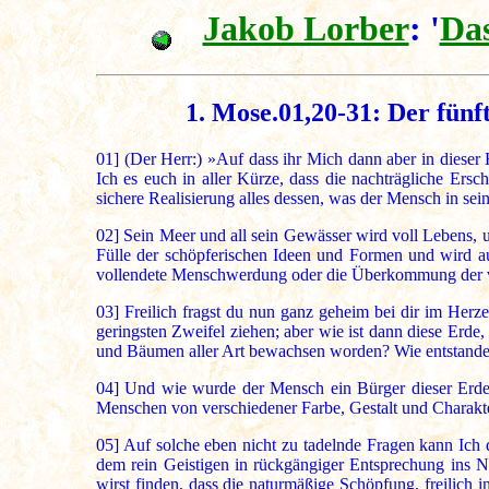
Jakob Lorber
: '
Das
1. Mose.01,20-31: Der fünf
01]
(Der Herr:) »Auf dass ihr Mich dann aber in dieser 
Ich es euch in aller Kürze, dass die nachträgliche Ers
sichere Realisierung alles dessen, was der Mensch in sein
02]
Sein Meer und all sein Gewässer wird voll Lebens, u
Fülle der schöpferischen Ideen und Formen und wird auf
vollendete Menschwerdung oder die Überkommung der v
03]
Freilich fragst du nun ganz geheim bei dir im Herzen
geringsten Zweifel ziehen; aber wie ist dann diese Erde,
und Bäumen aller Art bewachsen worden? Wie entstanden
04]
Und wie wurde der Mensch ein Bürger dieser Erde? 
Menschen von verschiedener Farbe, Gestalt und Charakte
05]
Auf solche eben nicht zu tadelnde Fragen kann Ich di
dem rein Geistigen in rückgängiger Entsprechung ins N
wirst finden, dass die naturmäßige Schöpfung, freilich i