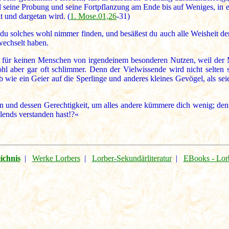
nd seine Probung und seine Fortpflanzung am Ende bis auf Weniges, in 
lt und dargetan wird. (
1. Mose.01,26
-31)
du solches wohl nimmer finden, und besäßest du auch alle Weisheit de
echselt haben.
ch für keinen Menschen von irgendeinem besonderen Nutzen, weil der 
ohl aber gar oft schlimmer. Denn der Vielwissende wird nicht selten 
ie ein Geier auf die Sperlinge und anderes kleines Gevögel, als seien
 und dessen Gerechtigkeit, um alles andere kümmere dich wenig; denn 
lends verstanden hast!?«
ichnis
|
Werke Lorbers
|
Lorber-Sekundärliteratur
|
EBooks - Lor