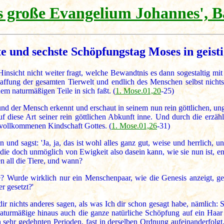
 große Evangelium Johannes', B
te und sechste Schöpfungstag Moses in geist
Hinsicht nicht weiter fragt, welche Bewandtnis es dann sogestaltig mi
chaffung der gesamten Tierwelt und endlich des Menschen selbst nich
em naturmäßigen Teile in sich faßt. (
1. Mose.01,20
-25)
nd der Mensch erkennt und erschaut in seinem nun rein göttlichen, un
 diese Art seiner rein göttlichen Abkunft inne. Und durch die erzähl
ollkommenen Kindschaft Gottes. (
1. Mose.01,26
-31)
 und sagst: 'Ja, ja, das ist wohl alles ganz gut, weise und herrlich, 
 die doch unmöglich von Ewigkeit also dasein kann, wie sie nun ist, e
 all die Tiere, und wann?
Wurde wirklich nur ein Menschenpaar, wie die Genesis anzeigt, ge
r gesetzt?'
r nichts anderes sagen, als was Ich dir schon gesagt habe, nämlich: So
aturmäßige hinaus auch die ganze natürliche Schöpfung auf ein Haar
n sehr gedehnten Perioden, fast in derselben Ordnung aufeinanderfolgt