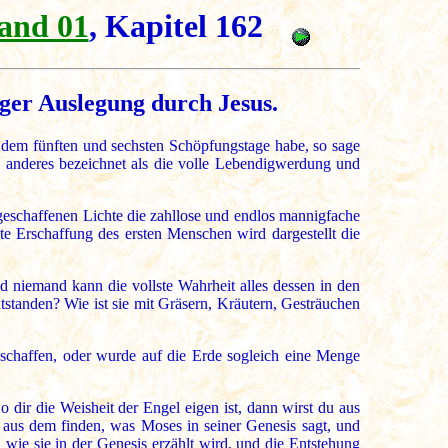
and 01
, Kapitel 162
iger Auslegung durch Jesus.
t dem fünften und sechsten Schöpfungstage habe, so sage
ts anderes bezeichnet als die volle Lebendigwerdung und
geschaffenen Lichte die zahllose und endlos mannigfache
te Erschaffung des ersten Menschen wird dargestellt die
und niemand kann die vollste Wahrheit alles dessen in den
ntstanden? Wie ist sie mit Gräsern, Kräutern, Gesträuchen
schaffen, oder wurde auf die Erde sogleich eine Menge
 dir die Weisheit der Engel eigen ist, dann wirst du aus
 aus dem finden, was Moses in seiner Genesis sagt, und
, wie sie in der Genesis erzählt wird, und die Entstehung