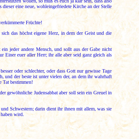
erstützen wollen, so muß es euch ja klar sein, dass also
s dieser eine neue, wohleingefriedete Kirche an der Stelle
t verkümmerte Früchte!
 sich das höchst eigene Herz, in dem der Geist und die
t ein jeder andere Mensch, und sollt aus der Gabe nicht
 Einer euer aller Herr; ihr alle aber seid ganz gleich als
 besser oder schlechter, oder dass Gott nur gewisse Tage
 und der beste ist unter vielen der, an dem ihr wahrhaft
te Tat bestimmen!
er gewöhnliche Judensabbat aber soll sein ein Greuel in
nd Schwestern; darin dient ihr ihnen mit allem, was sie
 haben wird.