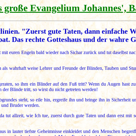
 große Evangelium Johannes', B
linien. "Zuerst gute Taten, dann einfache 
bat. Das rechte Gotteshaus und der wahre Go
rt mit euren Engeln bald wieder nach Sichar zurück und tut daselbst n
ern als wahrhaft weise Lehrer und Freunde der Blinden, Tauben und St
aten, so ihm ein Blinder auf den Fuß tritt? Wenn du Augen hast zu 
 der Blinde tritt, so wirst du nicht getreten werden!
rundes steht, so eile hin, ergreife ihn und bringe ihn in Sicherheit u
nd und Bruder werden.
tut allzeit, wie Ich tue, zuerst durch gute Taten und dann erst mit 
aus in lauter tiefste Geheimnisse einkleidet und den Menschen begreifl