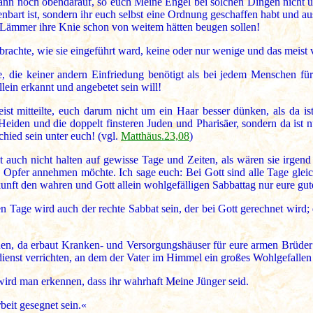
dann noch obendarauf, so euch Meine Engel bei solchen Dingen nicht unt
nbart ist, sondern ihr euch selbst eine Ordnung geschaffen habt und au
e Lämmer ihre Knie schon von weitem hätten beugen sollen!
 brachte, wie sie eingeführt ward, keine oder nur wenige und das meis
 die keiner andern Einfriedung benötigt als bei jedem Menschen für
ein erkannt und angebetet sein will!
eist mitteilte, euch darum nicht um ein Haar besser dünken, als da is
iden und die doppelt finsteren Juden und Pharisäer, sondern da ist nur
hied sein unter euch! (vgl.
Matthäus.23,08
)
t auch nicht halten auf gewisse Tage und Zeiten, als wären sie irgend
 Opfer annehmen möchte. Ich sage euch: Bei Gott sind alle Tage gleich,
unft den wahren und Gott allein wohlgefälligen Sabbattag nur eure gu
Tage wird auch der rechte Sabbat sein, der bei Gott gerechnet wird; d
en, da erbaut Kranken- und Versorgungshäuser für eure armen Brüder u
sdienst verrichten, an dem der Vater im Himmel ein großes Wohlgefallen
ird man erkennen, dass ihr wahrhaft Meine Jünger seid.
beit gesegnet sein.«