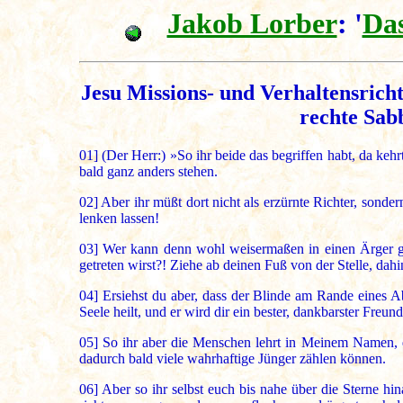
Jakob Lorber
: '
Das
Jesu Missions- und Verhaltensricht
rechte Sab
01]
(Der Herr:) »So ihr beide das begriffen habt, da keh
bald ganz anders stehen.
02]
Aber ihr müßt dort nicht als erzürnte Richter, sond
lenken lassen!
03]
Wer kann denn wohl weisermaßen in einen Ärger ger
getreten wirst?! Ziehe ab deinen Fuß von der Stelle, dahin
04]
Ersiehst du aber, dass der Blinde am Rande eines Abg
Seele heilt, und er wird dir ein bester, dankbarster Freu
05]
So ihr aber die Menschen lehrt in Meinem Namen, da 
dadurch bald viele wahrhaftige Jünger zählen können.
06]
Aber so ihr selbst euch bis nahe über die Sterne hin