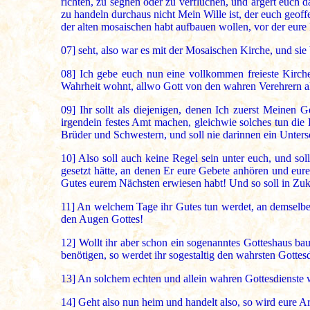
richten, zu segnen oder zu verfluchen, und ärgert euch 
zu handeln durchaus nicht Mein Wille ist, der euch geoffe
der alten mosaischen habt aufbauen wollen, vor der eur
07]
seht, also war es mit der Mosaischen Kirche, und sie
08]
Ich gebe euch nun eine vollkommen freieste Kirche,
Wahrheit wohnt, allwo Gott von den wahren Verehrern all
09]
Ihr sollt als diejenigen, denen Ich zuerst Meinen G
irgendein festes Amt machen, gleichwie solches tun die He
Brüder und Schwestern, und soll nie darinnen ein Untersc
10]
Also soll auch keine Regel sein unter euch, und soll
gesetzt hätte, an denen Er eure Gebete anhören und eure
Gutes eurem Nächsten erwiesen habt! Und so soll in Zuk
11]
An welchem Tage ihr Gutes tun werdet, an demselben 
den Augen Gottes!
12]
Wollt ihr aber schon ein sogenanntes Gotteshaus bau
benötigen, so werdet ihr sogestaltig den wahrsten Gotte
13]
An solchem echten und allein wahren Gottesdienste w
14]
Geht also nun heim und handelt also, so wird eure Ar