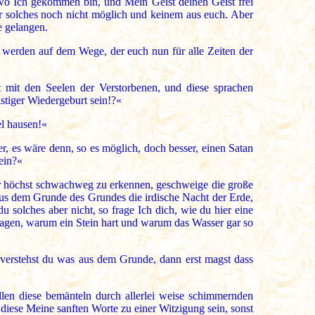
 wo Ich gekommen bin, und Mein Geist deinen Geist frei
dir solches noch nicht möglich und keinem aus euch. Aber
e gelangen.
 werden auf dem Wege, der euch nun für alle Zeiten der
 mit den Seelen der Verstorbenen, und diese sprachen
stiger Wiedergeburt sein!?«
el hausen!«
r, es wäre denn, so es möglich, doch besser, einen Satan
ein?«
nur höchst schwachweg zu erkennen, geschweige die große
us dem Grunde des Grundes die irdische Nacht der Erde,
du solches aber nicht, so frage Ich dich, wie du hier eine
fragen, warum ein Stein hart und warum das Wasser gar so
d verstehst du was aus dem Grunde, dann erst magst dass
llen diese bemänteln durch allerlei weise schimmernden
 diese Meine sanften Worte zu einer Witzigung sein, sonst