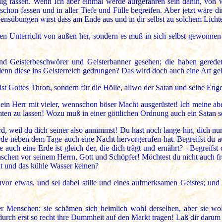
lig fassen. Wenn Ich aber einmal werde aufgefahren sein dahin, von
chon fassen und in aller Tiefe und Fülle begreifen. Aber jetzt wäre 
nsübungen wirst dass am Ende aus und in dir selbst zu solchem Licht
n Unterricht von außen her, sondern es muß in sich selbst gewonnen
nd Geisterbeschwörer und Geisterbanner gesehen; die haben geredet
nn diese ins Geisterreich gedrungen? Das wird doch auch eine Art gei
ist Gottes Thron, sondern für die Hölle, allwo der Satan und seine Eng
ein Herr mit vieler, wennschon böser Macht ausgerüstet! Ich meine abe
hten zu lassen! Wozu muß in einer göttlichen Ordnung auch ein Satan s
rd, weil du dich seiner also annimmst! Du hast noch lange hin, dich 
rde neben dem Tage auch eine Nacht hervorgerufen hat. Begreifst du a
uch eine Erde ist gleich der, die dich trägt und ernährt? - Begreifst 
Menschen vor seinem Herrn, Gott und Schöpfer! Möchtest du nicht auch 
t und das kühle Wasser keinen?
 zuvor etwas, und sei dabei stille und eines aufmerksamen Geistes; un
er Menschen: sie schämen sich heimlich wohl derselben, aber sie wo
durch erst so recht ihre Dummheit auf den Markt tragen! Laß dir darum