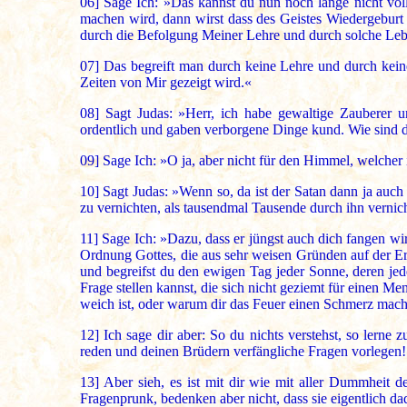
06]
Sage Ich: »Das kannst du nun noch lange nicht völ
machen wird, dann wirst dass des Geistes Wiedergeburt s
durch die Befolgung Meiner Lehre und durch solche Lebe
07]
Das begreift man durch keine Lehre und durch keine
Zeiten von Mir gezeigt wird.«
08]
Sagt Judas: »Herr, ich habe gewaltige Zauberer u
ordentlich und gaben verborgene Dinge kund. Wie sind de
09]
Sage Ich: »O ja, aber nicht für den Himmel, welcher 
10]
Sagt Judas: »Wenn so, da ist der Satan dann ja auch 
zu vernichten, als tausendmal Tausende durch ihn vernic
11]
Sage Ich: »Dazu, dass er jüngst auch dich fangen wi
Ordnung Gottes, die aus sehr weisen Gründen auf der E
und begreifst du den ewigen Tag jeder Sonne, deren jede a
Frage stellen kannst, die sich nicht geziemt für einen 
weich ist, oder warum dir das Feuer einen Schmerz mach
12]
Ich sage dir aber: So du nichts verstehst, so lerne
reden und deinen Brüdern verfängliche Fragen vorlegen!
13]
Aber sieh, es ist mit dir wie mit aller Dummheit d
Fragenprunk, bedenken aber nicht, dass sie eigentlich da