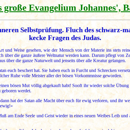
 große Evangelium Johannes', B
neren Selbstprüfung. Fluch des schwarz-ma
kecke Fragen des Judas.
rt und Weise gesehen, wie der Mensch von der Materie ins stets rein
ch über die ganze äußere Weltnatur werden kann. Darum pflegt von Z
us über die ganze Naturwelt und jenseits über alle Kreatur gelangen.
tan euch beschert hat. Sie haben euch in Furcht und Schrecken versetz
olcher Ruhe volle Meister aller der bösen Vorkommnisse geworden.
seinen bösen Mut völlig abgekauft habt! Sooft ihr wieder solche Übun
u geboren werdet.
nn hat der Satan alle Macht über euch für ewig verloren, und ihr werde
 ewig!«
uß am Ende Seele und Geist wieder in eines neuen Weibes Leib und 