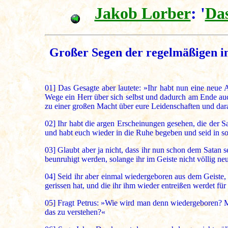
Jakob Lorber
: '
Das
Großer Segen der regelmäßigen in
01]
Das Gesagte aber lautete: »Ihr habt nun eine neue A
Wege ein Herr über sich selbst und dadurch am Ende au
zu einer großen Macht über eure Leidenschaften und dara
02]
Ihr habt die argen Erscheinungen gesehen, die der Sa
und habt euch wieder in die Ruhe begeben und seid in s
03]
Glaubt aber ja nicht, dass ihr nun schon dem Satan 
beunruhigt werden, solange ihr im Geiste nicht völlig ne
04]
Seid ihr aber einmal wiedergeboren aus dem Geiste, da
gerissen hat, und die ihr ihm wieder entreißen werdet für
05]
Fragt Petrus: »Wie wird man denn wiedergeboren? M
das zu verstehen?«