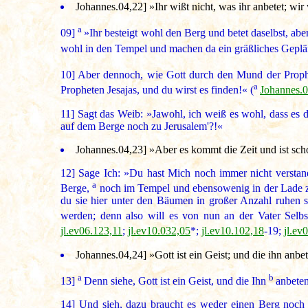
Johannes.04,22] »Ihr wißt nicht, was ihr anbetet; wi
a
09]
»Ihr besteigt wohl den Berg und betet daselbst, aber
wohl in den Tempel und machen da ein gräßliches Geplärre
10]
Aber dennoch, wie Gott durch den Mund der Proph
a
Propheten Jesajas, und du wirst es finden!« (
Johannes.0
11]
Sagt das Weib: »Jawohl, ich weiß es wohl, dass es do
auf dem Berge noch zu Jerusalem'?!«
Johannes.04,23] »Aber es kommt die Zeit und ist scho
12]
Sage Ich: »Du hast Mich noch immer nicht verstand
a
Berge,
noch im Tempel und ebensowenig in der Lade z
du sie hier unter den Bäumen in großer Anzahl ruhen s
werden; denn also will es von nun an der Vater Selbs
jl.ev06.123,11
;
jl.ev10.032,05
*;
jl.ev10.102,18
-19;
jl.ev
Johannes.04,24] »Gott ist ein Geist; und die ihn anbe
a
b
13]
Denn siehe, Gott ist ein Geist, und die Ihn
anbeten
14]
Und sieh, dazu braucht es weder einen Berg noch irg