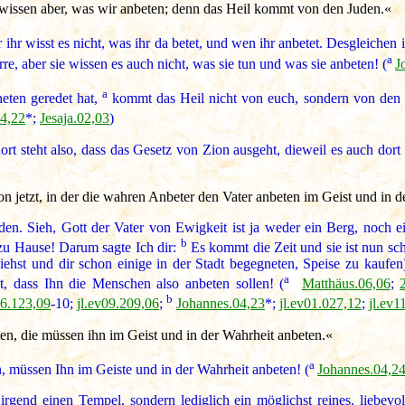
r wissen aber, was wir anbeten; denn das Heil kommt von den Juden.«
 ihr wisst es nicht, was ihr da betet, und wen ihr anbetet. Desgleichen 
a
, aber sie wissen es auch nicht, was sie tun und was sie anbeten! (
J
a
eten geredet hat,
kommt das Heil nicht von euch, sondern von den J
4,22
*;
Jesaja.02,03
)
rt steht also, dass das Gesetz von Zion ausgeht, dieweil es auch dort 
n jetzt, in der die wahren Anbeter den Vater anbeten im Geist und in d
en. Sieh, Gott der Vater von Ewigkeit ist ja weder ein Berg, noch 
b
u Hause! Darum sagte Ich dir:
Es kommt die Zeit und sie ist nun sc
iehst und dir schon einige in der Stadt begegneten, Speise zu kaufen
a
t, dass Ihn die Menschen also anbeten sollen! (
Matthäus.06,06
;
b
06.123,09
-10;
jl.ev09.209,06
;
Johannes.04,23
*;
jl.ev01.027,12
;
jl.ev1
ten, die müssen ihn im Geist und in der Wahrheit anbeten.«
a
, müssen Ihn im Geiste und in der Wahrheit anbeten! (
Johannes.04,2
end einen Tempel, sondern lediglich ein möglichst reines, liebevoll