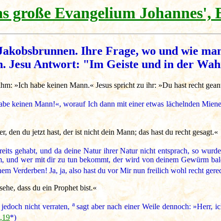
s große Evangelium Johannes', 
akobsbrunnen. Ihre Frage, wo und wie man G
. Jesu Antwort: "Im Geiste und in der Wah
hm: »Ich habe keinen Mann.« Jesus spricht zu ihr: »Du hast recht gean
be keinen Mann!«, worauf Ich dann mit einer etwas lächelnden Miene zu 
 den du jetzt hast, der ist nicht dein Mann; das hast du recht gesagt.«
its gehabt, und da deine Natur ihrer Natur nicht entsprach, so wurden
rm, und wer mit dir zu tun bekommt, der wird von deinem Gewürm bald 
 Verderben! Ja, ja, also hast du vor Mir nun freilich wohl recht gered
ehe, dass du ein Prophet bist.«
a
 jedoch nicht verraten,
sagt aber nach einer Weile dennoch: »Herr, ic
,19
*)