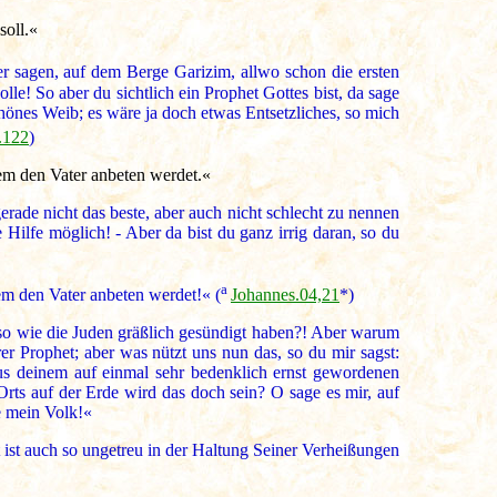
soll.«
r sagen, auf dem Berge Garizim, allwo schon die ersten
lle! So aber du sichtlich ein Prophet Gottes bist, da sage
hönes Weib; es wäre ja doch etwas Entsetzliches, so mich
.122
)
lem den Vater anbeten werdet.«
rade nicht das beste, aber auch nicht schlecht zu nennen
e Hilfe möglich! - Aber da bist du ganz irrig daran, so du
a
lem den Vater anbeten werdet!« (
Johannes.04,21
*)
so wie die Juden gräßlich gesündigt haben?! Aber warum
r Prophet; aber was nützt uns nun das, so du mir sagst:
us deinem auf einmal sehr bedenklich ernst gewordenen
rts auf der Erde wird das doch sein? O sage es mir, auf
se mein Volk!«
 ist auch so ungetreu in der Haltung Seiner Verheißungen