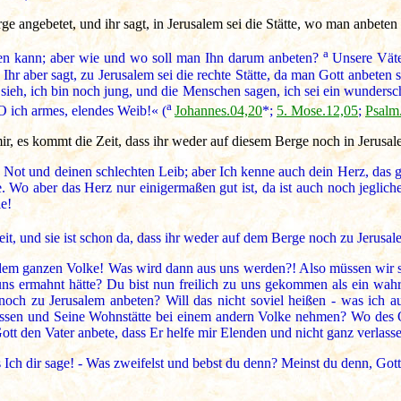
 angebetet, und ihr sagt, in Jerusalem sei die Stätte, wo man anbeten 
a
elfen kann; aber wie und wo soll man Ihn darum anbeten?
Unsere Väte
r aber sagt, zu Jerusalem sei die rechte Stätte, da man Gott anbeten so
sieh, ich bin noch jung, und die Menschen sagen, ich sei ein wundersc
a
O ich armes, elendes Weib!« (
Johannes.04,20
*;
5. Mose.12,05
;
Psalm
mir, es kommt die Zeit, dass ihr weder auf diesem Berge noch in Jerusa
ot und deinen schlechten Leib; aber Ich kenne auch dein Herz, das ge
de. Wo aber das Herz nur einigermaßen gut ist, da ist auch noch jeglich
e!
Zeit, und sie ist schon da, dass ihr weder auf dem Berge noch zu Jerusa
 dem ganzen Volke! Was wird dann aus uns werden?! Also müssen wir 
ns ermahnt hätte? Du bist nun freilich zu uns gekommen als ein wahre
ch zu Jerusalem anbeten? Will das nicht soviel heißen - was ich a
rlassen und Seine Wohnstätte bei einem andern Volke nehmen? Wo des O
Gott den Vater anbete, dass Er helfe mir Elenden und nicht ganz verlas
Ich dir sage! - Was zweifelst und bebst du denn? Meinst du denn, Gott