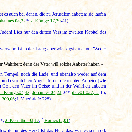
ist es auch bei denen, die zu Jerusalem anbeten; sie laufen
ohannes.04,22
*;
2. Könige.17,29
-41)
uden! Lies nur den dritten Vers im zweiten Kapitel des
verwahrt ist in der Lade; aber wie sagst du dann: 'Weder
er Wahrheit; denn der Vater will solche Anbeter haben.«
ein Tempel, noch die Lade, und ebenalso weder auf dem
hon da vor deinen Augen, in der die rechten Anbeter (wie
) Gott den Vater im Geiste und in der Wahrheit anbeten
2. Könige.04,33
;
Johannes.04,23
-24*
jl.ev01.027,12
-15;
1.309,06
; lj.Vaterbriefe.228)
b
4
*;
2. Korinther.03,17
;
Römer.12,01
)
es, demütiges Herz! Ist das Herz das, was es sein soll,