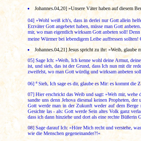
Johannes.04,20] »Unsere Väter haben auf diesem Berge
04]
»Wohl weiß ich's, dass in derlei nur Gott allein h
Erzväter Gott angebetet haben, müsse man Gott anbeten. Ih
mir, wo man eigentlich wirksam Gott anbeten soll! Denn 
meine Würmer bei lebendigem Leibe auffressen sollten! 
Johannes.04,21] Jesus spricht zu ihr: »Weib, glaube 
05]
Sage Ich: »Weib, Ich kenne wohl deine Armut, deine N
ist, und sieh, das ist der Grund, dass Ich nun mit dir re
zweifelst, wo man Gott würdig und wirksam anbeten soll
a
06]
Sieh, Ich sage es dir, glaube es Mir: es kommt die 
07]
Hier erschrickt das Weib und sagt: »Weh mir, wehe
sandte uns denn Jehova diesmal keinen Propheten, der u
Gott werde man in der Zukunft weder auf dem Berge no
Gesichte las - als: Gott werde Sein altes Volk ganz ve
dass ich dann hinziehe und dort als eine rechte Büßerin 
08]
Sage darauf Ich: »Höre Mich recht und verstehe, was 
wie die Menschen gegeneinander?!«