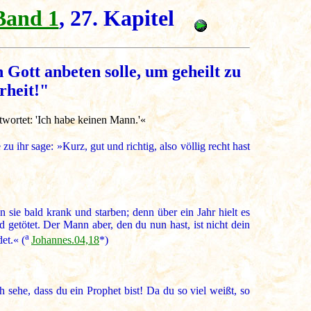
Band 1
, 27. Kapitel
ott anbeten solle, um geheilt zu
rheit!"
twortet: 'Ich habe keinen Mann.'«
ihr sage: »Kurz, gut und richtig, also völlig recht hast
 sie bald krank und starben; denn über ein Jahr hielt es
getötet. Der Mann aber, den du nun hast, ist nicht dein
a
et.« (
Johannes.04,18
*)
h sehe, dass du ein Prophet bist! Da du so viel weißt, so