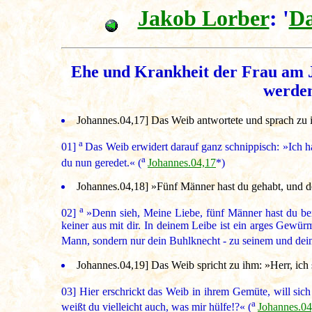
Jakob Lorber
: '
Da
Ehe und Krankheit der Frau am J
werden
Johannes.04,17] Das Weib antwortete und sprach zu i
a
01]
Das Weib erwidert darauf ganz schnippisch: »Ich ha
a
du nun geredet.« (
Johannes.04,17
*)
Johannes.04,18] »Fünf Männer hast du gehabt, und der,
a
02]
»Denn sieh, Meine Liebe, fünf Männer hast du bere
keiner aus mit dir. In deinem Leibe ist ein arges Gewü
Mann, sondern nur dein Buhlknecht - zu seinem und deinem
Johannes.04,19] Das Weib spricht zu ihm: »Herr, ich s
03]
Hier erschrickt das Weib in ihrem Gemüte, will sich
a
weißt du vielleicht auch, was mir hülfe!?« (
Johannes.04