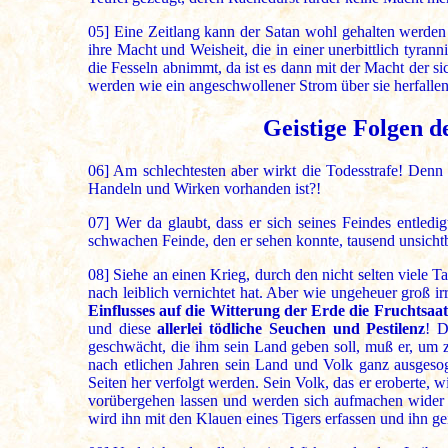
05]
Eine Zeitlang kann der Satan wohl gehalten werden
ihre Macht und Weisheit, die in einer unerbittlich tyra
die Fesseln abnimmt, da ist es dann mit der Macht der
werden wie ein angeschwollener Strom über sie herfallen
Geistige Folgen d
06]
Am schlechtesten aber wirkt die Todesstrafe! Denn w
Handeln und Wirken vorhanden ist?!
07]
Wer da glaubt, dass er sich seines Feindes entledigt
schwachen Feinde, den er sehen konnte, tausend unsicht
08]
Siehe an einen Krieg, durch den nicht selten viele Ta
nach leiblich vernichtet hat. Aber wie ungeheuer groß irr
Einflusses auf die Witterung der Erde die Fruchtsaa
und diese
allerlei tödliche Seuchen und Pestilenz
! D
geschwächt, die ihm sein Land geben soll, muß er, um 
nach etlichen Jahren sein Land und Volk ganz ausgeso
Seiten her verfolgt werden. Sein Volk, das er eroberte, 
vorübergehen lassen und werden sich aufmachen wider i
wird ihn mit den Klauen eines Tigers erfassen und ihn geis