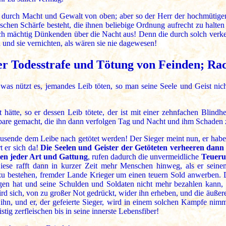
 durch Macht und Gewalt von oben; aber so der Herr der hochmütig
nnischen Schärfe besteht, die ihnen beliebige Ordnung aufrecht zu halt
 sich mächtig Dünkenden über die Nacht aus! Denn die durch solch ve
 und sie vernichten, als wären sie nie dagewesen!
er Todesstrafe und Tötung von Feinden; Ra
as nützt es, jemandes Leib töten, so man seine Seele und Geist nich
 hätte, so er dessen Leib tötete, der ist mit einer zehnfachen Blind
bare gemacht, die ihn dann verfolgen Tag und Nacht und ihm Schaden 
usende dem Leibe nach getötet werden! Der Sieger meint nun, er habe si
t er sich da!
Die Seelen und Geister der Getöteten verheeren dann
ten jeder Art und Gattung
, rufen dadurch die unvermeidliche
Teueru
iese rafft dann in kurzer Zeit mehr Menschen hinweg, als er seine
zu bestehen, fremder Lande Krieger um einen teuern Sold anwerben. 
gen hat und seine Schulden und Soldaten nicht mehr bezahlen kann, 
wird sich, von zu großer Not gedrückt, wider ihn erheben, und die äuß
hn, und er, der gefeierte Sieger, wird in einem solchen Kampfe nimm
tig zerfleischen bis in seine innerste Lebensfiber!