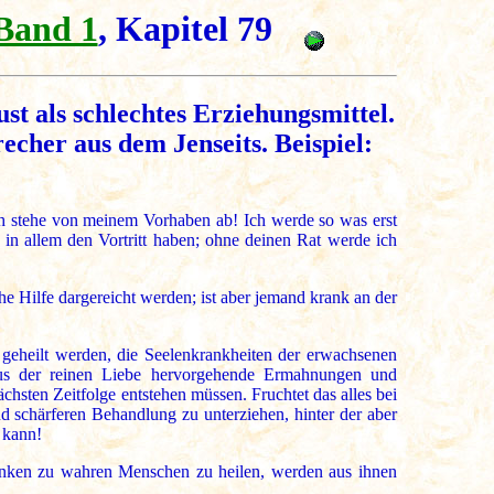
Band 1
, Kapitel 79
t als schlechtes Erziehungsmittel.
cher aus dem Jenseits. Beispiel:
ch stehe von meinem Vorhaben ab! Ich werde so was erst
r in allem den Vortritt haben; ohne deinen Rat werde ich
e Hilfe dargereicht werden; ist aber jemand krank an der
 geheilt werden, die Seelenkrankheiten der erwachsenen
aus der reinen Liebe hervorgehende Ermahnungen und
sten Zeitfolge entstehen müssen. Fruchtet das alles bei
und schärferen Behandlung zu unterziehen, hinter der aber
 kann!
kranken zu wahren Menschen zu heilen, werden aus ihnen