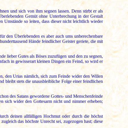
hnen und sich von ihm segnen lassen. Denn stirbt er als
s Überlebenden Gemüt ohne Unterbrechung in der Gestalt
 Umstände so leiten, dass dieser nicht leichtlich wieder
u für den Überlebenden es aber auch ums unberechenbare
 hunderttausend Hände feindlicher Geister geriete, die mit
nde lieber Gutes als Böses zuzufügen und den zu segnen,
nfach in gewisserart kleinen Dingen ein Feind, so wird er
, den Urias nämlich, sich zum Feinde wider den Willen
 bleibt stets die unausbleibliche Folge einer feindlichen
nd schon des Satans gewordene Gottes- und Menschenfeinde
nnen sich wider den Gottesarm nicht und nimmer erheben;
durch deinen allfälligen Hochmut oder durch die höchst
zugleich das höchste Unrecht sei, zugezogen hast; diese