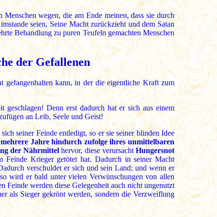
en Menschen wegen, die am Ende meinen, dass sie durch
en imstande seien, Seine Macht zurückzieht und dem Satan
rkehrte Behandlung zu puren Teufeln gemachten Menschen
che der Gefallenen
t gefangenhalten kann, in der die eigentliche Kraft zum
heit geschlagen! Denn erst dadurch hat er sich aus einem
zufügen an Leib, Seele und Geist!
ch seiner Feinde entledigt, so er sie seiner blinden Idee
 mehrere Jahre hindurch zufolge ihres unmittelbaren
ng der Nährmittel
hervor, diese verursacht
Hungersnot
m Feinde Krieger getötet hat. Dadurch in seiner Macht
Dadurch verschuldet er sich und sein Land; und wenn er
so wird er bald unter vielen Verwünschungen von allen
eren Feinde werden diese Gelegenheit auch nicht ungenutzt
er als Sieger gekrönt werden, sondern die Verzweiflung