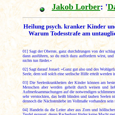
Jakob Lorber
: '
D
Heilung psych. kranker Kinder und
Warum Todesstrafe am untauglich
01]
Sagt der Oberste, ganz durchdrungen von der schlag
dann ausführen, so du mich dazu auffordern wirst, und s
nichts tun fürder.«
02]
Sagt darauf Jonael: »Ganz gut also und des Wohlgefal
Seele, dem soll solch eine seelische Hilfe erteilt werden i
03]
Die Seelenkrankheiten der Kinder können am besten 
Menschen aber werden geheilt durch weisen und lie
Aufmerksammachungen auf die notwendigen schlimmen Folg
sehr verstockten, das heißt blinden und tauben Seelen ni
dennoch die Nächstenliebe im Vollmaße vorhanden sein s
04]
Handeln da die Leiter aber aus Zorn und höllischer
Teufel gezeugt, deren Rachedurst fürder keine Macht meh