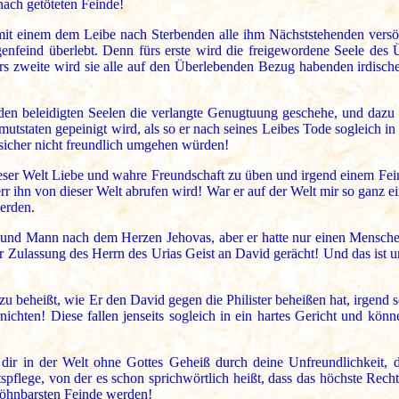
nach getöteten Feinde!
 mit einem dem Leibe nach Sterbenden alle ihm Nächststehenden versö
egenfeind überlebt. Denn fürs erste wird die freigewordene Seele de
s zweite wird sie alle auf den Überlebenden Bezug habenden irdischen
s den beleidigten Seelen die verlangte Genugtuung geschehe, und daz
hmutstaten gepeinigt wird, als so er nach seines Leibes Tode sogleich in
 sicher nicht freundlich umgehen würden!
ieser Welt Liebe und wahre Freundschaft zu üben und irgend einem Fei
rr ihn von dieser Welt abrufen wird! War er auf der Welt mir so ganz ei
erden.
und Mann nach dem Herzen Jehovas, aber er hatte nur einen Menschen
Zulassung des Herrn des Urias Geist an David gerächt! Und das ist und
dazu beheißt, wie Er den David gegen die Philister beheißen hat, irge
rnichten! Diese fallen jenseits sogleich in ein hartes Gericht und kö
 dir in der Welt ohne Gottes Geheiß durch deine Unfreundlichkeit, 
flege, von der es schon sprichwörtlich heißt, dass das höchste Recht 
söhnbarsten Feinde werden!