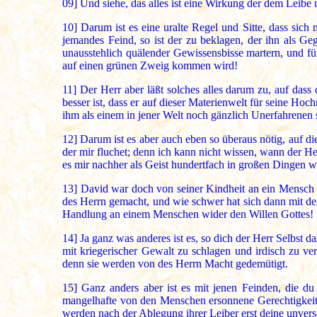
09]
Und siehe, das alles ist eine Wirkung der dem Leibe 
10]
Darum ist es eine uralte Regel und Sitte, dass sich
jemandes Feind, so ist der zu beklagen, der ihn als G
unausstehlich quälender Gewissensbisse martern, und für
auf einen grünen Zweig kommen wird!
11]
Der Herr aber läßt solches alles darum zu, auf das
besser ist, dass er auf dieser Materienwelt für seine Hoc
ihm als einem in jener Welt noch gänzlich Unerfahrenen
12]
Darum ist es aber auch eben so überaus nötig, auf d
der mir fluchet; denn ich kann nicht wissen, wann der He
es mir nachher als Geist hundertfach in großen Dingen w
13]
David war doch von seiner Kindheit an ein Mensch 
des Herrn gemacht, und wie schwer hat sich dann mit der 
Handlung an einem Menschen wider den Willen Gottes!
14]
Ja ganz was anderes ist es, so dich der Herr Selbst 
mit kriegerischer Gewalt zu schlagen und irdisch zu ve
denn sie werden von des Herrn Macht gedemütigt.
15]
Ganz anders aber ist es mit jenen Feinden, die du
mangelhafte von den Menschen ersonnene Gerechtigkeitsp
werden nach der Ablegung ihrer Leiber erst deine unver