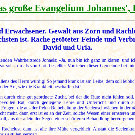
as große Evangelium Johannes', 
 Erwachsener. Gewalt aus Zorn und Rachlus
sten ist. Rache getöteter Feinde und Verbre
David und Uria.
enden Wahrheitsrede Jonaels: »Ja, nun bin ich ganz im klaren, und i
o sollst du als von Gott bestellter Vorsteher dieser Gemeinde bei mi
lens des Herrn würdig! So jemand krank ist am Leibe, dem soll leiblich
n der Art, wie die Krankheit beschaffen ist!
durch eine gut geordnete Zucht, bei der die Rute nicht fehlen soll,
bevollen Rat, durch gediegene Lehre und Unterricht und durch 
en, die aus der freien Beibehaltung der Seelenschwächen in der näch
cht mehr, dann erst ist es an der Zeit, solche Wesen einer ernsteren 
oll, aus der allein der Segen einer schärferen Behandlung hervorgehen
 Rachelust, dann ist alle ihre Mühe vergeblich! Anstatt die Seelen
r zu stillen vermag.