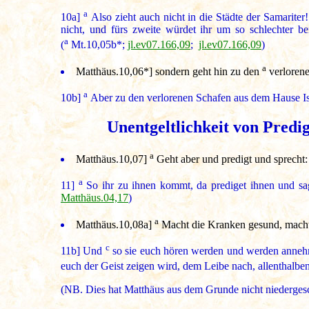
a
10a]
Also zieht auch nicht in die Städte der Samariter
nicht, und fürs zweite würdet ihr um so schlechter b
a
(
Mt.10,05b*;
jl.ev07.166,09
;
jl.ev07.166,09
)
a
Matthäus.10,06*
] sondern geht hin zu den
verlorene
a
10b]
Aber zu den verlorenen Schafen aus dem Hause Israe
Unentgeltlichkeit von Pred
a
Matthäus.10,07]
Geht aber und predigt und sprecht
a
11]
So ihr zu ihnen kommt, da prediget ihnen und sag
Matthäus.04,17
)
a
Matthäus.10,08a]
Macht die Kranken gesund, macht A
c
11b]
Und
so sie euch hören werden und werden annehmen
euch der Geist zeigen wird, dem Leibe nach, allenthalben 
(NB. Dies hat Matthäus aus dem Grunde nicht niedergesch