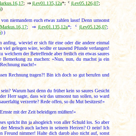
c
arkus.16,17
; ⇒
jl.ev01.135,12a
*;
jl.ev05.126,07
;
6
)
ja von niemandem euch etwas zahlen lasst! Denn umsonst
c
=
Markus.16,17
; ⇒
jl.ev01.135,12a
*;
jl.ev05.126,07
;
6
) )
anfing, wieviel er sich für eine oder die andere einmal
 viel gelegen wäre, wollte er tausend Pfunde verlangen!
u welchem der Betreffende aber freilich ein etwas saures
ese Bemerkung zu machen: »Nun, nun, du machst ja ein
ne Rechnung macht!«
ssen Rechnung tragen?! Bin ich doch so gut berufen und
t sein? Warum hast denn du früher kein so saures Gesicht
der Herr sagte, dass wir das umsonst tun sollen, so ward
erfaltig verzerrte? Rede offen, so du Mut besitzest!«
 Ernste mit der Zeit beleidigen müßten!«
 spricht ihn ja alsogleich von aller Schuld los. So aber
d der Mensch auch lachen in seinem Herzen? O nein! Ich
n Freund nimmer! Halte dich darob also nicht auf, sonst