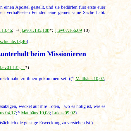
einen Apostel gestellt, und sie bedürfen fürs erste euer
hren verhaßtesten Feinden eine gemeinsame Sache habt.
e.13,46
; ⇒
jl.ev01.135,10b
*;
jl.ev07.166,09
-10)
schichte.13,46
)
unterhalt beim Missionieren
jl.ev01.135,11
*)
a
eich nahe zu ihnen gekommen sei! ((
Matthäus.10,07
;
tzigen, wecket auf ihre Toten, - wo es nötig ist, wie es
c
us.04,17
;
Matthäus.10,08
;
Lukas.09,02
)
ächlich die geistige Erweckung zu verstehen ist.)