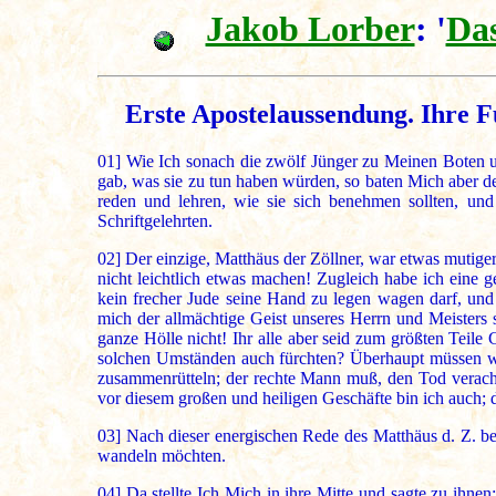
Jakob Lorber
: '
Das
Erste Apostelaussendung. Ihre F
01]
Wie Ich sonach die zwölf Jünger zu Meinen Boten un
gab, was sie zu tun haben würden, so baten Mich aber den
reden und lehren, wie sie sich benehmen sollten, und
Schriftgelehrten.
02]
Der einzige, Matthäus der Zöllner, war etwas mutiger
nicht leichtlich etwas machen! Zugleich habe ich eine
kein frecher Jude seine Hand zu legen wagen darf, un
mich der allmächtige Geist unseres Herrn und Meisters 
ganze Hölle nicht! Ihr alle aber seid zum größten Teile 
solchen Umständen auch fürchten? Überhaupt müssen wir
zusammenrütteln; der rechte Mann muß, den Tod verach
vor diesem großen und heiligen Geschäfte bin ich auch;
03]
Nach dieser energischen Rede des Matthäus d. Z. bek
wandeln möchten.
04]
Da stellte Ich Mich in ihre Mitte und sagte zu ihne