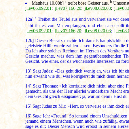
a
b
Matthäus.10,08b]
treibt böse Geister aus.
Umsonst 
jl.ev06.092,01
;
jl.ev07.166,20
;
jl.ev08.020,03
;
jl.ev08
a
12a]
Treibet die Teufel aus und verwahret sie vor der
habt ihr es von Mir empfangen, und eben also sollt 
jl.ev06.092,01
;
jl.ev07.166,20
;
jl.ev08.020,03
;
jl.ev08
12b]
Diesen Beisatz machte Ich damals hauptsächlich des
geleistete Hilfe werde zahlen lassen. Besonders für di
Da Ich aber solches Rechnen im Herzen des Verräters nur
Gesicht machte, was dem ihm gegenüberstehenden Thom
Gesicht, wie einer, der da wucherische Interessen zu fo
13]
Sagt Judas: »Das geht dich wenig an, was ich für 
nun erwählt wie du; was korrigierst du mich denn hernac
14]
Sagt Thomas: »Ich korrigiere dich nicht; aber eine F
gemacht, als uns der Herr allerlei wunderbare Macht ert
dein Gesicht gleich essigsauer; ja, warum denn? Hast du
15]
Sagt Judas zu Mir: »Herr, so verweise es ihm doch ei
16]
Sage Ich: »Freund! So jemand einem Unschuldigen eine
jemand einem Menschen, wenn auch wie zufällig, etwas 
sage es dir: Dieser Mensch wird erbost in seinem Herze