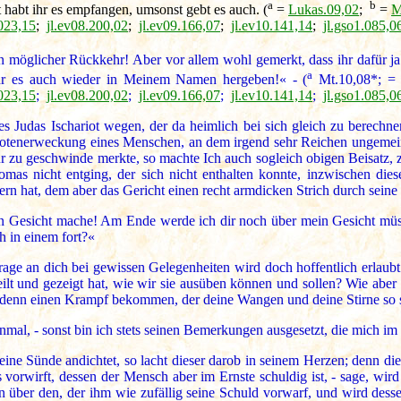
a
b
habt ihr es empfangen, umsonst gebt es auch. (
=
Lukas.09,02
;
=
M
.023,15
;
jl.ev08.200,02
;
jl.ev09.166,07
;
jl.ev10.141,14
;
jl.gso1.085,0
en möglicher Rückkehr! Aber vor allem wohl gemerkt, dass ihr dafür 
a
ihr es auch wieder in Meinem Namen hergeben!« - (
Mt.10,08*; 
.023,15
;
jl.ev08.200,02
;
jl.ev09.166,07
;
jl.ev10.141,14
;
jl.gso1.085,0
 Judas Ischariot wegen, der da heimlich bei sich gleich zu berechnen 
e Totenerweckung eines Menschen, an dem irgend sehr Reichen ungemein
 zu geschwinde merkte, so machte Ich auch sogleich obigen Beisatz, z
as nicht entging, der sich nicht enthalten konnte, inzwischen di
rdern hat, dem aber das Gericht einen recht armdicken Strich durch sei
ein Gesicht mache! Am Ende werde ich dir noch über mein Gesicht mü
h in einem fort?«
rage an dich bei gewissen Gelegenheiten wird doch hoffentlich erlaub
eilt und gezeigt hat, wie wir sie ausüben können und sollen? Wie aber 
 denn einen Krampf bekommen, der deine Wangen und deine Stirne so sau
nmal, - sonst bin ich stets seinen Bemerkungen ausgesetzt, die mich im
 Sünde andichtet, so lacht dieser darob in seinem Herzen; denn dieses
vorwirft, dessen der Mensch aber im Ernste schuldig ist, - sage, wir
n über den, der ihm wie zufällig seine Schuld vorwarf, und wird desse