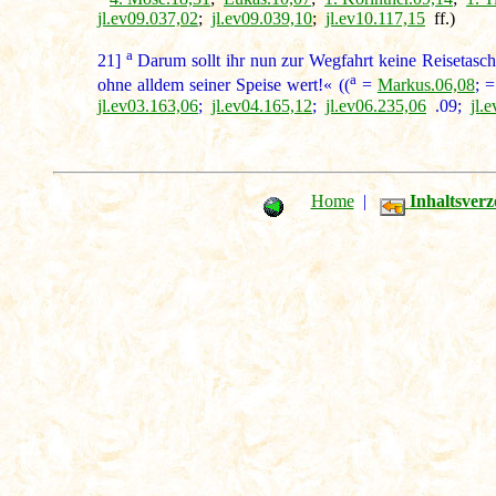
jl.ev09.037,02
;
jl.ev09.039,10
;
jl.ev10.117,15
ff.)
a
21]
Darum sollt ihr nun zur Wegfahrt keine Reisetasc
a
ohne alldem seiner Speise wert!« ((
=
Markus.06,08
; 
jl.ev03.163,06
;
jl.ev04.165,12
;
jl.ev06.235,06
.09;
jl.
Home
|
Inhaltsverz