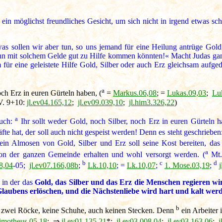
in möglichst freundliches Gesicht, um sich nicht in irgend etwas sch
s sollen wir aber tun, so uns jemand für eine Heilung antrüge Gold, 
n mit solchem Gelde gut zu Hilfe kommen könnten!« Macht Judas ganz
 für eine geleistete Hilfe Gold, Silber oder auch Erz gleichsam aufg
a
h Erz in euren Gürteln haben, (
=
Markus.06,08
; =
Lukas.09,03
;
Lu
. 9+10:
jl.ev04.165,12
;
jl.ev09.039,10
;
jl.him3.326,22
)
a
euch:
Ihr sollt weder Gold, noch Silber, noch Erz in euren Gürteln 
räfte hat, der soll auch nicht gespeist werden! Denn es steht geschrieben
ein Almosen von Gold, Silber und Erz soll seine Kost bereiten, das
a
on der ganzen Gemeinde erhalten und wohl versorgt werden. (
Mt.
b
c
d
8,04
-05;
jl.ev07.166,08b
;
Lk.10,10
; =
Lk.10,07
;
1. Mose.03,19
;
 in der das
Gold, das Silber und das Erz die Menschen regieren w
 Glaubens erlöschen, und die Nächstenliebe wird hart und kalt wer
b
t zwei Röcke, keine Schuhe, auch keinen Stecken. Denn
ein Arbeiter i
Timotheus.05,18
; ⇒
jl.ev01.135,21
*;
jl.ev03.008,04
;
jl.ev03.163,06
;
j