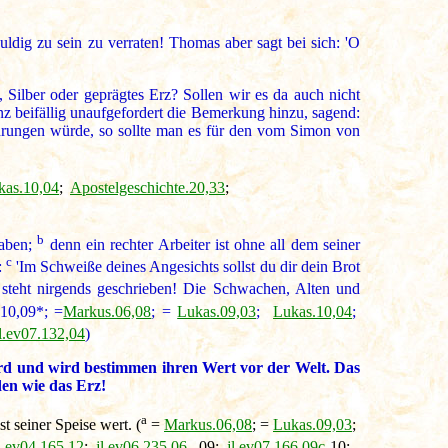
uldig zu sein zu verraten! Thomas aber sagt bei sich: 'O
Silber oder geprägtes Erz? Sollen wir es da auch nicht
 beifällig unaufgefordert die Bemerkung hinzu, sagend:
edrungen würde, so sollte man es für den vom Simon von
kas.10,04
;
Apostelgeschichte.20,33
;
b
haben;
denn ein rechter Arbeiter ist ohne all dem seiner
c
:
'Im Schweiße deines Angesichts sollst du dir dein Brot
 steht nirgends geschrieben! Die Schwachen, Alten und
10,09*; =
Markus.06,08
; =
Lukas.09,03
;
Lukas.10,04
;
jl.ev07.132,04
)
ird und wird bestimmen ihren Wert vor der Welt. Das
den wie das Erz!
a
st seiner Speise wert. (
=
Markus.06,08
; =
Lukas.09,03
;
l.ev04.165,12
;
jl.ev06.235,06
.09;
jl.ev07.166,09c
-10;