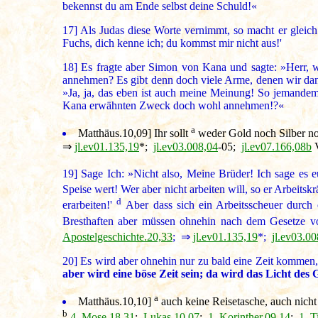
bekennst du am Ende selbst deine Schuld!«
17]
Als Judas diese Worte vernimmt, so macht er gleich e
Fuchs, dich kenne ich; du kommst mir nicht aus!'
18]
Es fragte aber Simon von Kana und sagte: »Herr, wa
annehmen? Es gibt denn doch viele Arme, denen wir dan
»Ja, ja, das eben ist auch meine Meinung! So jemandem
Kana erwähnten Zweck doch wohl annehmen!?«
a
Matthäus.10,09]
Ihr sollt
weder Gold noch Silber noc
⇒
jl.ev01.135,19
*;
jl.ev03.008,04
-05;
jl.ev07.166,08b
V
19]
Sage Ich: »Nicht also, Meine Brüder! Ich sage es 
Speise wert! Wer aber nicht arbeiten will, so er Arbeitsk
d
erarbeiten!'
Aber dass sich ein Arbeitsscheuer durch 
Bresthaften aber müssen ohnehin nach dem Gesetze v
Apostelgeschichte.20,33
; ⇒
jl.ev01.135,19
*;
jl.ev03.00
20]
Es wird aber ohnehin nur zu bald eine Zeit kommen,
aber wird eine böse Zeit sein; da wird das Licht des
a
Matthäus.10,10]
auch keine Reisetasche, auch nich
b
4. Mose.18,31
;
Lukas.10,07
;
1. Korinther.09,14
;
1. 