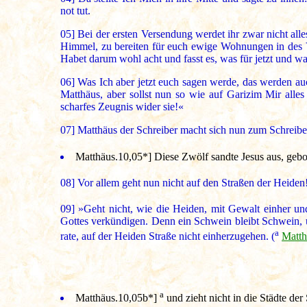
not tut.
05]
Bei der ersten Versendung werdet ihr zwar nicht all
Himmel, zu bereiten für euch ewige Wohnungen in des Vat
Habet darum wohl acht und fasst es, was für jetzt und wa
06]
Was Ich aber jetzt euch sagen werde, das werden au
Matthäus, aber sollst nun so wie auf Garizim Mir alle
scharfes Zeugnis wider sie!«
07]
Matthäus der Schreiber macht sich nun zum Schreiben
Matthäus.10,05*
] Diese Zwölf sandte Jesus aus, geb
08]
Vor allem geht nun nicht auf den Straßen der Heiden!
09]
»Geht nicht, wie die Heiden, mit Gewalt einher un
Gottes verkündigen. Denn ein Schwein bleibt Schwein, un
a
rate, auf der Heiden Straße nicht einherzugehen. (
Matth
a
Matthäus.10,05b*]
und zieht nicht in die Städte der