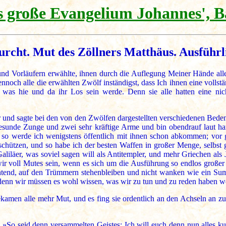
 große Evangelium Johannes', B
urcht. Mut des Zöllners Matthäus. Ausführ
d Vorläufern erwählte, ihnen durch die Auflegung Meiner Hände aller
noch alle die erwählten Zwölf inständigst, dass Ich ihnen eine vollst
 was hie und da ihr Los sein werde. Denn sie alle hatten eine ni
 und sagte bei den von den Zwölfen dargestellten verschiedenen Bedenk
 gesunde Zunge und zwei sehr kräftige Arme und bin obendrauf laut h
d so werde ich wenigstens öffentlich mit ihnen schon abkommen; vor
schützen, und so habe ich der besten Waffen in großer Menge, selbst g
Galiläer, was soviel sagen will als Antitempler, und mehr Griechen al
 voll Mutes sein, wenn es sich um die Ausführung so endlos großer
tend, auf den Trümmern stehenbleiben und nicht wanken wie ein Sump
 denn wir müssen es wohl wissen, was wir zu tun und zu reden haben w
amen alle mehr Mut, und es fing sie ordentlich an den Achseln an zu j
n: »So seid denn versammelten Geistes; Ich will euch denn nun alles k