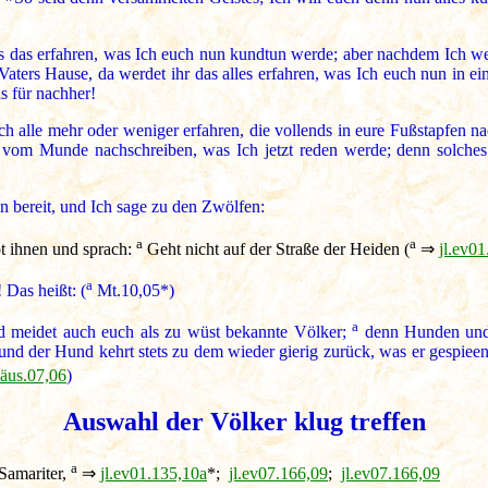
es das erfahren, was Ich euch nun kundtun werde; aber nachdem Ich wer
ers Hause, da werdet ihr das alles erfahren, was Ich euch nun in ein
s für nachher!
ch alle mehr oder weniger erfahren, die vollends in eure Fußstapfen 
s vom Munde nachschreiben, was Ich jetzt reden werde; denn solches d
 bereit, und Ich sage zu den Zwölfen:
a
a
ot ihnen und sprach:
Geht nicht auf der Straße der Heiden (
⇒
jl.ev0
a
 Das heißt: (
Mt.10,05*)
a
d meidet auch euch als zu wüst bekannte Völker;
denn Hunden und 
d der Hund kehrt stets zu dem wieder gierig zurück, was er gespieen 
äus.07,06
)
Auswahl der Völker klug treffen
a
 Samariter,
⇒
jl.ev01.135,10a
*;
jl.ev07.166,09
;
jl.ev07.166,09