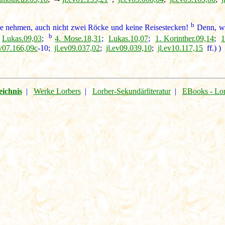
b
he nehmen, auch nicht zwei Röcke und keine Reisestecken!
Denn, wie
b
=
Lukas.09,03
;
4. Mose.18,31
;
Lukas.10,07
;
1. Korinther.09,14
;
1
ev07.166,09c
-10;
jl.ev09.037,02
;
jl.ev09.039,10
;
jl.ev10.117,15
ff.) )
eichnis
|
Werke Lorbers
|
Lorber-Sekundärliteratur
|
EBooks - Lo