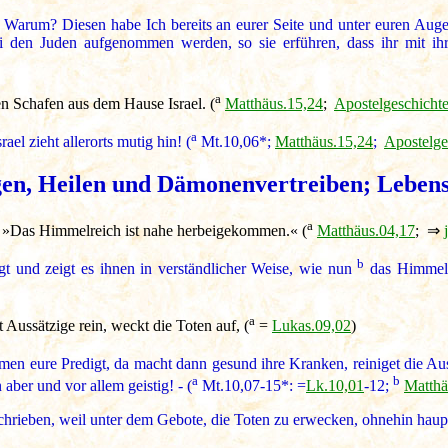
! Warum? Diesen habe Ich bereits an eurer Seite und unter euren Augen 
ei den Juden aufgenommen werden, so sie erführen, dass ihr mit i
a
n Schafen aus dem Hause Israel. (
Matthäus.15,24
;
Apostelgeschicht
a
l zieht allerorts mutig hin! (
Mt.10,06*;
Matthäus.15,24
;
Apostelge
igen, Heilen und Dämonenvertreiben; Lebens
a
: »Das Himmelreich ist nahe herbeigekommen.« (
Matthäus.04,17
; ⇒
b
t und zeigt es ihnen in verständlicher Weise, wie nun
das Himmelr
a
ussätzige rein, weckt die Toten auf, (
=
Lukas.09,02
)
 eure Predigt, da macht dann gesund ihre Kranken, reiniget die Aussä
a
b
aber und vor allem geistig! - (
Mt.10,07-15*: =
Lk.10,01
-12;
Matthä
rieben, weil unter dem Gebote, die Toten zu erwecken, ohnehin haupts