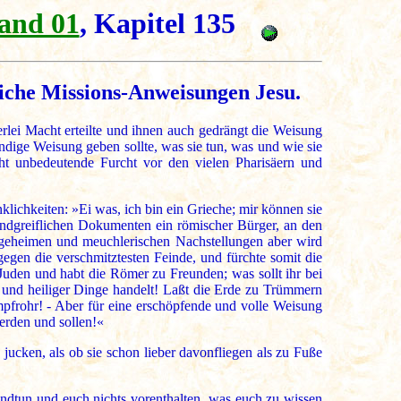
and 01
, Kapitel 135
liche Missions-Anweisungen Jesu.
lei Macht erteilte und ihnen auch gedrängt die Weisung
ändige Weisung geben sollte, was sie tun, was und wie sie
cht unbedeutende Furcht vor den vielen Pharisäern und
lichkeiten: »Ei was, ich bin ein Grieche; mir können sie
andgreiflichen Dokumenten ein römischer Bürger, an den
 geheimen und meuchlerischen Nachstellungen aber wird
egen die verschmitztesten Feinde, und fürchte somit die
s Juden und habt die Römer zu Freunden; was sollt ihr bei
 und heiliger Dinge handelt! Laßt die Erde zu Trümmern
frohr! - Aber für eine erschöpfende und volle Weisung
erden und sollen!«
ucken, als ob sie schon lieber davonfliegen als zu Fuße
undtun und euch nichts vorenthalten, was euch zu wissen