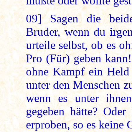
mußte oder wollte gest
09]
Sagen die beide
Bruder, wenn du irgen
urteile selbst, ob es o
Pro (Für) geben kann!
ohne Kampf ein Held 
unter den Menschen 
wenn es unter ihne
gegeben hätte? Oder 
erproben, so es keine 