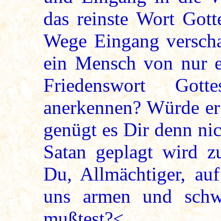
das reinste Wort Gott
Wege Eingang verschaf
ein Mensch von nur e
Friedenswort Go
anerkennen? Würde er 
genügt es Dir denn ni
Satan geplagt wird z
Du, Allmächtiger, au
uns armen und sch
mußtest?<