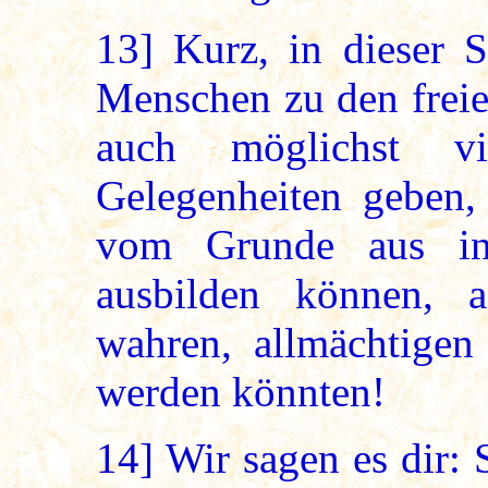
13]
Kurz, in dieser Si
Menschen zu den freie
auch möglichst v
Gelegenheiten geben,
vom Grunde aus in
ausbilden können, 
wahren, allmächtigen
werden könnten!
14]
Wir sagen es dir: 