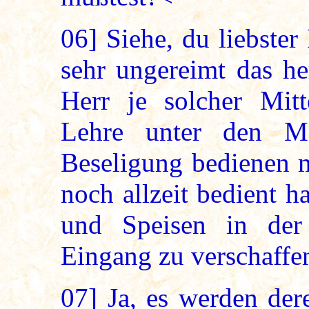
06]
Siehe, du liebster
sehr ungereimt das he
Herr je solcher Mitt
Lehre unter den M
Beseligung bedienen m
noch allzeit bedient h
und Speisen in de
Eingang zu verschaffe
07]
Ja, es werden der