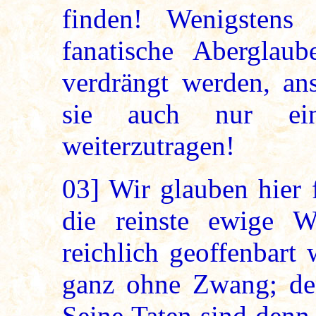
finden! Wenigsten
fanatische Aberglau
verdrängt werden, an
sie auch nur ein
weiterzutragen!
03]
Wir glauben hier f
die reinste ewige W
reichlich geoffenbart
ganz ohne Zwang; den
Seine Taten sind denn