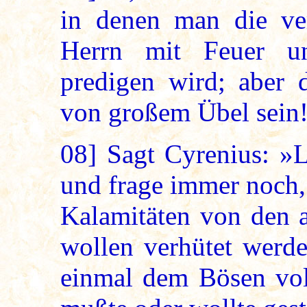
in denen man die ver
Herrn mit Feuer u
predigen wird; aber 
von großem Übel sein! 
08]
Sagt Cyrenius: »L
und frage immer noch,
Kalamitäten von den 
wollen verhütet werd
einmal dem Bösen voll