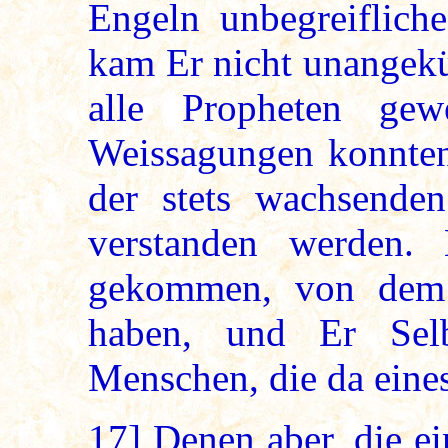
Engeln unbegreiflich
kam Er nicht unangekü
alle Propheten gew
Weissagungen konnte
der stets wachsenden
verstanden werden.
gekommen, von dem 
haben, und Er Selb
Menschen, die da eines
17]
Denen aber, die e