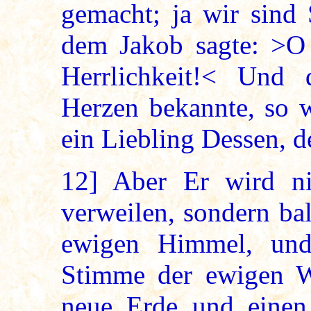
gemacht; ja wir sind 
dem Jakob sagte: >O 
Herrlichkeit!< Und 
Herzen bekannte, so w
ein Liebling Dessen, de
12]
Aber Er wird ni
verweilen, sondern ba
ewigen Himmel, und
Stimme der ewigen Wa
neue Erde und einen