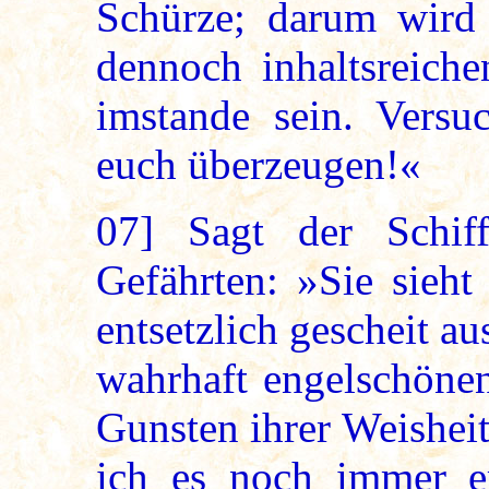
Schürze; darum wird 
dennoch inhaltsreich
imstande sein. Versu
euch überzeugen!«
07]
Sagt der Schiff
Gefährten: »Sie sieht
entsetzlich gescheit au
wahrhaft engelschönen
Gunsten ihrer Weisheit
ich es noch immer er