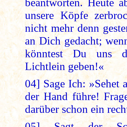
beantworten. Heute ab
unsere Köpfe zerbro
nicht mehr denn geste
an Dich gedacht; wenn
könntest Du uns d
Lichtlein geben!«
04]
Sage Ich: »Sehet a
der Hand führe! Frage
darüber schon ein rech
05]
Sagt der Schif