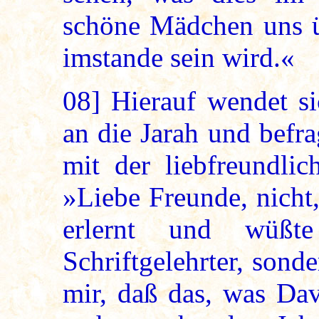
schöne Mädchen uns ü
imstande sein wird.«
08]
Hierauf wendet si
an die Jarah und befra
mit der liebfreundli
»Liebe Freunde, nicht,
erlernt und wüß
Schriftgelehrter, sonde
mir, daß das, was Dav