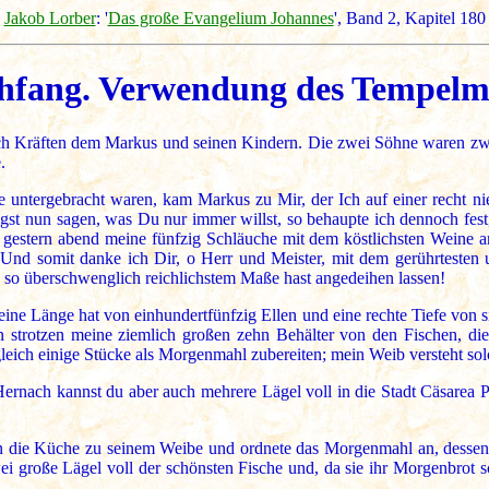
Jakob Lorber
: '
Das große Evangelium Johannes
', Band 2, Kapitel 18
chfang. Verwendung des Tempelmi
ach Kräften dem Markus und seinen Kindern. Die zwei Söhne waren zwar 
.
lle untergebracht waren, kam Markus zu Mir, der Ich auf einer recht
st nun sagen, was Du nur immer willst, so behaupte ich dennoch fest,
u gestern abend meine fünfzig Schläuche mit dem köstlichsten Weine a
n. Und somit danke ich Dir, o Herr und Meister, mit dem gerührtesten 
 so überschwenglich reichlichstem Maße hast angedeihen lassen!
 eine Länge hat von einhundertfünfzig Ellen und eine rechte Tiefe von 
n strotzen meine ziemlich großen zehn Behälter von den Fischen, d
gleich einige Stücke als Morgenmahl zubereiten; mein Weib versteht so
ernach kannst du aber auch mehrere Lägel voll in die Stadt Cäsarea Ph
in die Küche zu seinem Weibe und ordnete das Morgenmahl an, dessen
i große Lägel voll der schönsten Fische und, da sie ihr Morgenbrot s