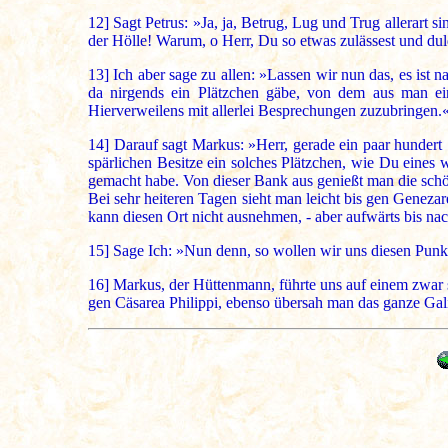
12]
Sagt Petrus: »Ja, ja, Betrug, Lug und Trug allerart s
der Hölle! Warum, o Herr, Du so etwas zulässest und dul
13]
Ich aber sage zu allen: »Lassen wir nun das, es ist
da nirgends ein Plätzchen gäbe, von dem aus man ein
Hierverweilens mit allerlei Besprechungen zuzubringen.
14]
Darauf sagt Markus: »Herr, gerade ein paar hundert S
spärlichen Besitze ein solches Plätzchen, wie Du eines
gemacht habe. Von dieser Bank aus genießt man die schö
Bei sehr heiteren Tagen sieht man leicht bis gen Geneza
kann diesen Ort nicht ausnehmen, - aber aufwärts bis na
15]
Sage Ich: »Nun denn, so wollen wir uns diesen Punkt 
16]
Markus, der Hüttenmann, führte uns auf einem zwar s
gen Cäsarea Philippi, ebenso übersah man das ganze Gal