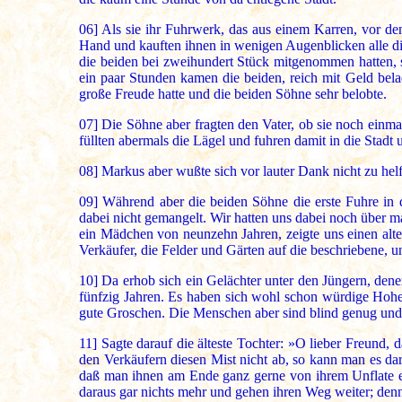
06]
Als sie ihr Fuhrwerk, das aus einem Karren, vor de
Hand und kauften ihnen in wenigen Augenblicken alle di
die beiden bei zweihundert Stück mitgenommen hatten, s
ein paar Stunden kamen die beiden, reich mit Geld be
große Freude hatte und die beiden Söhne sehr belobte.
07]
Die Söhne aber fragten den Vater, ob sie noch einmal 
füllten abermals die Lägel und fuhren damit in die Stadt 
08]
Markus aber wußte sich vor lauter Dank nicht zu helf
09]
Während aber die beiden Söhne die erste Fuhre in d
dabei nicht gemangelt. Wir hatten uns dabei noch über 
ein Mädchen von neunzehn Jahren, zeigte uns einen alte
Verkäufer, die Felder und Gärten auf die beschriebene, u
10]
Da erhob sich ein Gelächter unter den Jüngern, dene
fünfzig Jahren. Es haben sich wohl schon würdige Hohep
gute Groschen. Die Menschen aber sind blind genug und
11]
Sagte darauf die älteste Tochter: »O lieber Freund,
den Verkäufern diesen Mist nicht ab, so kann man es da
daß man ihnen am Ende ganz gerne von ihrem Unflate et
daraus gar nichts mehr und gehen ihren Weg weiter; den