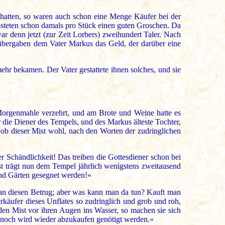
 hatten, so waren auch schon eine Menge Käufer bei der
osteten schon damals pro Stück einen guten Groschen. Da
r denn jetzt (zur Zeit Lorbers) zweihundert Taler. Nach
übergaben dem Vater Markus das Geld, der darüber eine
mehr bekamen. Der Vater gestattete ihnen solches, und sie
 Morgenmahle verzehrt, und am Brote und Weine hatte es
die Diener des Tempels, und des Markus älteste Tochter,
 ob dieser Mist wohl, nach den Worten der zudringlichen
 Schändlichkeit! Das treiben die Gottesdiener schon bei
st trägt nun dem Tempel jährlich wenigstens zweitausend
und Gärten gesegnet werden!«
h an diesen Betrug; aber was kann man da tun? Kauft man
käufer dieses Unflates so zudringlich und grob und roh,
en Mist vor ihren Augen ins Wasser, so machen sie sich
ennoch wird wieder abzukaufen genötigt werden.«