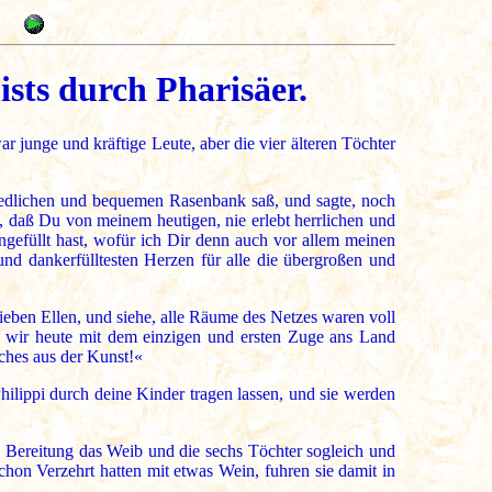
0
sts durch Pharisäer.
junge und kräftige Leute, aber die vier älteren Töchter
 niedlichen und bequemen Rasenbank saß, und sagte, noch
 daß Du von meinem heutigen, nie erlebt herrlichen und
ngefüllt hast, wofür ich Dir denn auch vor allem meinen
und dankerfülltesten Herzen für alle die übergroßen und
sieben Ellen, und siehe, alle Räume des Netzes waren voll
ie wir heute mit dem einzigen und ersten Zuge ans Land
lches aus der Kunst!«
ilippi durch deine Kinder tragen lassen, und sie werden
 Bereitung das Weib und die sechs Töchter sogleich und
chon Verzehrt hatten mit etwas Wein, fuhren sie damit in