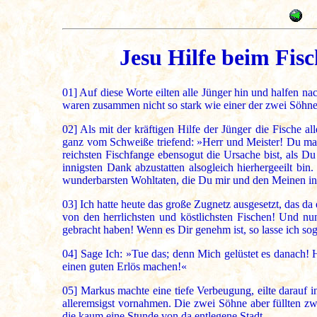
Jesu Hilfe beim Fis
01]
Auf diese Worte eilten alle Jünger hin und halfen n
waren zusammen nicht so stark wie einer der zwei Söhne
02]
Als mit der kräftigen Hilfe der Jünger die Fische a
ganz vom Schweiße triefend: »Herr und Meister! Du mag
reichsten Fischfange ebensogut die Ursache bist, als D
innigsten Dank abzustatten alsogleich hierhergeeilt bi
wunderbarsten Wohltaten, die Du mir und den Meinen in
03]
Ich hatte heute das große Zugnetz ausgesetzt, das da
von den herrlichsten und köstlichsten Fischen! Und nu
gebracht haben! Wenn es Dir genehm ist, so lasse ich so
04]
Sage Ich: »Tue das; denn Mich gelüstet es danach! H
einen guten Erlös machen!«
05]
Markus machte eine tiefe Verbeugung, eilte darauf 
alleremsigst vornahmen. Die zwei Söhne aber füllten zwe
die kaum eine Stunde von da entlegene Stadt.