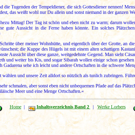
ind die Tugenden der Tempeldiener, die sich Gottesdiener nennen! Mensch
dest, das weißt wohl nur Du allein und sonst niemand in der ganzen We
 nahezu Mittag! Der Tag ist schön und eben nicht zu warm; darum wolle
e gute Aussicht in die Ferne haben könnte. Ein solches Plätzche
«
chritte über meiner Wohnhütte, und eigentlich über der Grotte, an die
 wünschest; die Kuppe des Hügels ist mit einem alten schattigen Kast
nste Aussicht über diese ganze, weitgedehnte Gegend. Man sieht Cäsare
reth und weiter bis Kis, und sogar Sibarah wollen einige schon geseh
ch Gadarena sehe ich leicht und andere Ortschaften in die schwere Men
wählen und unsere Zeit alldort so nützlich als tunlich zubringen. Führ
ehr schmalen, aber sonst eben nicht unbequemen Pfade auf das Plätzch
iläische Meer und eine Menge Ortschaften.«
Home
|
Inhaltsverzeichnis Band 2
|
Werke Lorbers