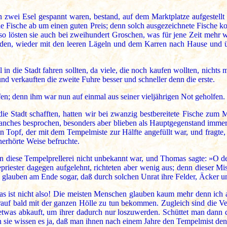
n zwei Esel gespannt waren, bestand, auf dem Marktplatze aufgestellt
e Fische ab um einen guten Preis; denn solch ausgezeichnete Fische k
o lösten sie auch bei zweihundert Groschen, was für jene Zeit mehr wa
laden, wieder mit den leeren Lägeln und dem Karren nach Hause und 
in die Stadt fahren sollten, da viele, die noch kaufen wollten, nichts 
und verkauften die zweite Fuhre besser und schneller denn die erste.
en; denn ihm war nun auf einmal aus seiner vieljährigen Not geholfen.
ie Stadt schafften, hatten wir bei zwanzig bestbereitete Fische zum
manches besprochen, besonders aber blieben als Hauptgegenstand immer 
n Topf, der mit dem Tempelmiste zur Hälfte angefüllt war, und fragte,
nerhörte Weise befruchte.
n diese Tempelprellerei nicht unbekannt war, und Thomas sagte: »O der
riester dagegen aufgelehnt, richteten aber wenig aus; denn dieser Mi
 glauben am Ende sogar, daß durch solchen Unrat ihre Felder, Äcker 
 das ist nicht also! Die meisten Menschen glauben kaum mehr denn ic
rauf bald mit der ganzen Hölle zu tun bekommen. Zugleich sind die Ver
was abkauft, um ihrer dadurch nur loszuwerden. Schüttet man dann d
n sie wissen es ja, daß man ihnen nach einem Jahre den Tempelmist d