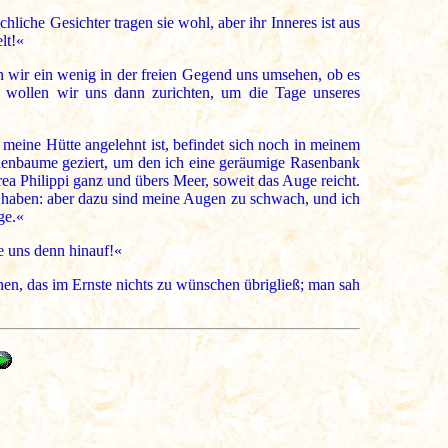
liche Gesichter tragen sie wohl, aber ihr Inneres ist aus
lt!«
n wir ein wenig in der freien Gegend uns umsehen, ob es
n wollen wir uns dann zurichten, um die Tage unseres
 meine Hütte angelehnt ist, befindet sich noch in meinem
anienbaume geziert, um den ich eine geräumige Rasenbank
a Philippi ganz und übers Meer, soweit das Auge reicht.
en haben: aber dazu sind meine Augen zu schwach, und ich
ge.«
e uns denn hinauf!«
en, das im Ernste nichts zu wünschen übrigließ; man sah