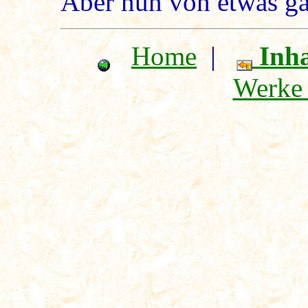
Aber nun von etwas g
Home
|
Inha
Werke 