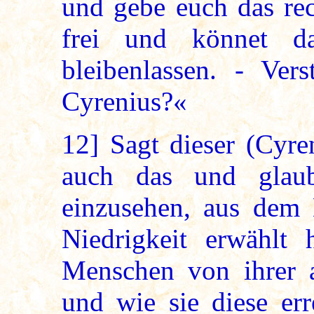
und gebe euch das rec
frei und könnet d
bleibenlassen. - Ver
Cyrenius?«
12]
Sagt dieser (Cyren
auch das und glau
einzusehen, aus dem 
Niedrigkeit erwählt 
Menschen von ihrer 
und wie sie diese er