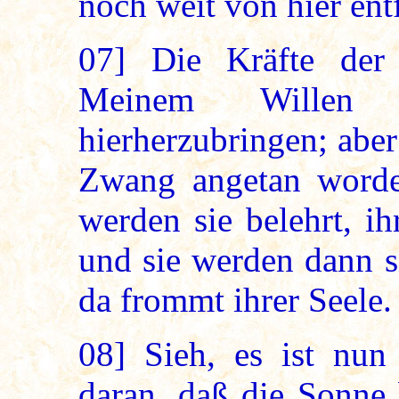
noch weit von hier ent
07]
Die Kräfte der
Meinem Willen 
hierherzubringen; aber
Zwang angetan worden
werden sie belehrt, ih
und sie werden dann s
da frommt ihrer Seele.
08]
Sieh, es ist nun
daran, daß die Sonne 