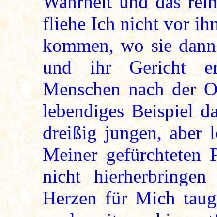
Wahrheit und das rei
fliehe Ich nicht vor ih
kommen, wo sie dann 
und ihr Gericht e
Menschen nach der O
lebendiges Beispiel d
dreißig jungen, aber l
Meiner gefürchteten P
nicht hierherbringen
Herzen für Mich taugl