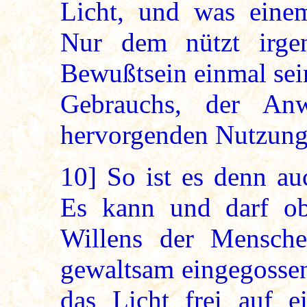
Licht, und was ein
Nur dem nützt irge
Bewußtsein einmal sein
Gebrauchs, der An
hervorgenden Nutzung 
10]
So ist es denn au
Es kann und darf ob 
Willens der Mensch
gewaltsam eingegossen
das Licht frei auf e