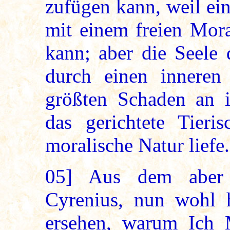
zufügen kann, weil ein
mit einem freien Mora
kann; aber die Seele
durch einen innere
größten Schaden an i
das gerichtete Tieri
moralische Natur liefe.
05]
Aus dem aber k
Cyrenius, nun wohl h
ersehen, warum Ich 