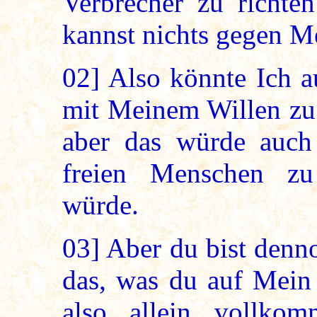
Verbrecher zu richten
kannst nichts gegen M
02]
Also könnte Ich a
mit Meinem Willen zu
aber das würde auch 
freien Menschen z
würde.
03]
Aber du bist denn
das, was du auf Mein 
also allein vollko