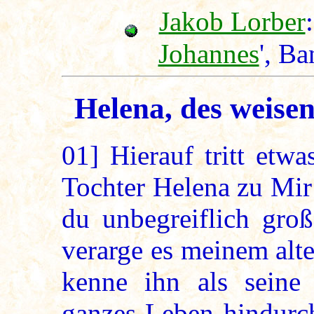
Jakob Lorber
:
Johannes
', Ba
Helena, des weisen
01]
Hierauf tritt etwa
Tochter Helena zu Mir 
du unbegreiflich gro
verarge es meinem alte
kenne ihn als seine
ganzes Leben hindurch