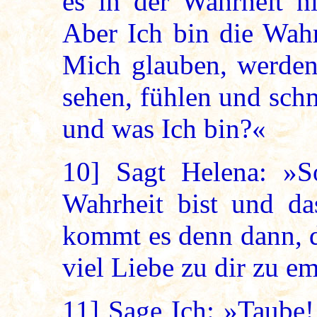
es in der Wahrheit n
Aber Ich bin die Wahr
Mich glauben, werden
sehen, fühlen und sch
und was Ich bin?«
10]
Sagt Helena: »So
Wahrheit bist und da
kommt es denn dann, d
viel Liebe zu dir zu e
11]
Sage Ich: »Taube! 