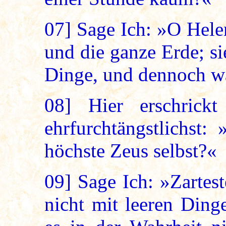
07]
Sage Ich: »O Helen
und die ganze Erde; si
Dinge, und dennoch wa
08]
Hier erschrickt
ehrfurchtängstlichst
höchste Zeus selbst?«
09]
Sage Ich: »Zartest
nicht mit leeren Ding