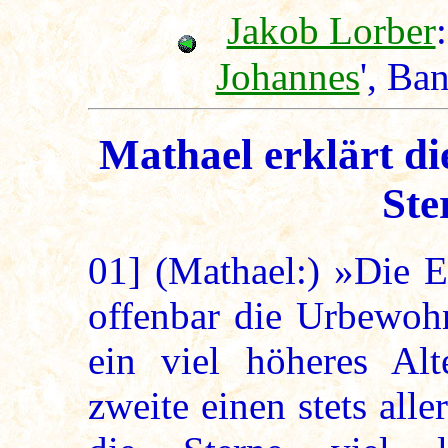
Jakob Lorber
:
Johannes
', Ba
Mathael erklärt di
Ste
01]
(Mathael:) »Die E
offenbar die Urbewohn
ein viel höheres Alte
zweite einen stets all