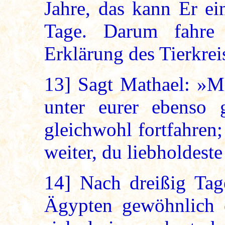
Jahre, das kann Er e
Tage. Darum fahre
Erklärung des Tierkrei
13]
Sagt Mathael: »Mi
unter eurer ebenso 
gleichwohl fortfahren
weiter, du liebholdest
14]
Nach dreißig Tage
Ägypten gewöhnlich 