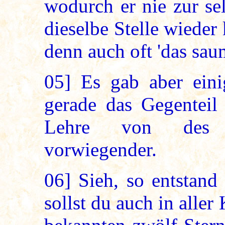
wodurch er nie zur se
dieselbe Stelle wiede
denn auch oft 'das sau
05]
Es gab aber ein
gerade das Gegenteil
Lehre von des M
vorwiegender.
06]
Sieh, so entstand
sollst du auch in aller