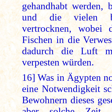
gehandhabt werden, b
und die vielen be
vertrocknen, wobei
Fischen in die Verwe
dadurch die Luft m
verpesten würden.
16]
Was in Ägypten noch
eine Notwendigkeit sc
Bewohnern dieses ges
aber solche Zeit