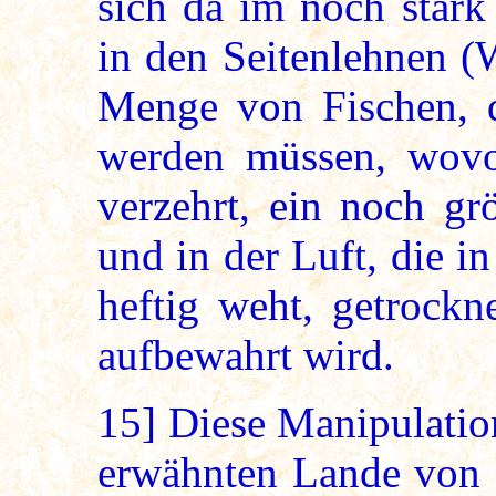
sich da im noch stark
in den Seitenlehnen (W
Menge von Fischen, d
werden müssen, wovon
verzehrt, ein noch gr
und in der Luft, die in
heftig weht, getrockn
aufbewahrt wird.
15]
Diese Manipulation
erwähnten Lande von 