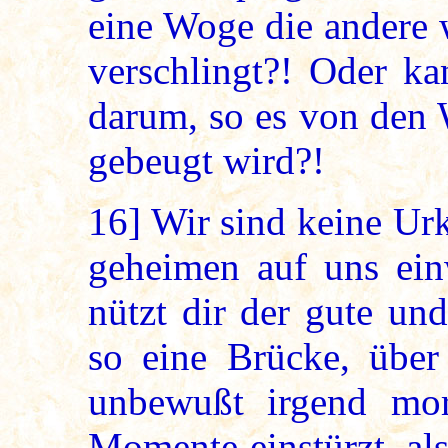
eine Woge die andere 
verschlingt?! Oder ka
darum, so es von den 
gebeugt wird?!
16]
Wir sind keine Urk
geheimen auf uns ein
nützt dir der gute und
so eine Brücke, über
unbewußt irgend mo
Momente einstürzt, al