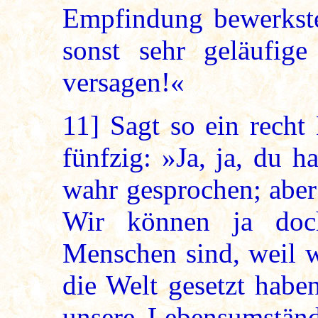
Empfindung bewerkste
sonst sehr geläufig
versagen!«
11]
Sagt so ein recht 
fünfzig: »Ja, ja, du h
wahr gesprochen; aber
Wir können ja doc
Menschen sind, weil wi
die Welt gesetzt habe
unsere Lebensumständ