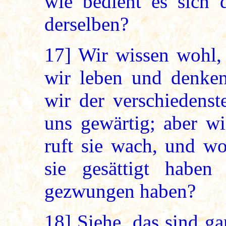
wie bedient es sich d
derselben?
17]
Wir wissen wohl, 
wir leben und denke
wir der verschiedens
uns gewärtig; aber wi
ruft sie wach, und w
sie gesättigt habe
gezwungen haben?
18]
Siehe, das sind gar