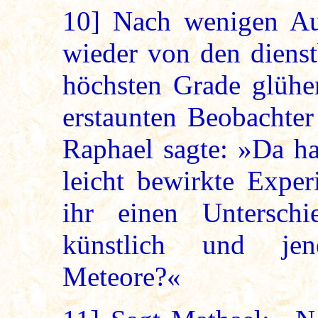
10]
Nach wenigen Aug
wieder von den dienst
höchsten Grade glühen
erstaunten Beobachter
Raphael sagte: »Da ha
leicht bewirkte Exper
ihr einen Untersch
künstlich und jen
Meteore?«