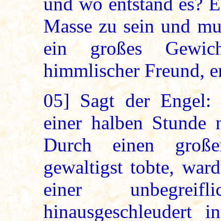
und wo entstand es? Es
Masse zu sein und mu
ein großes Gewich
himmlischer Freund, er
05]
Sagt der Engel:
einer halben Stunde 
Durch einen große
gewaltigst tobte, war
einer unbegrei
hinausgeschleudert 