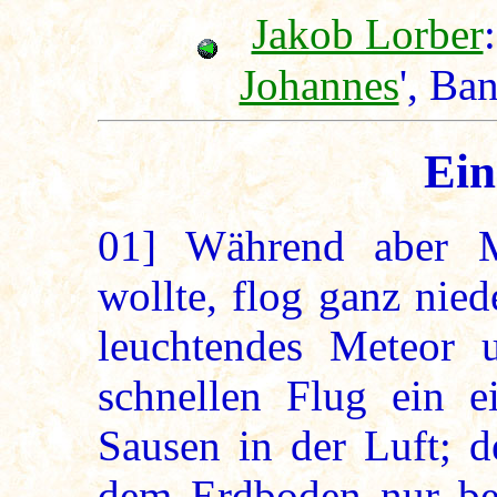
Jakob Lorber
:
Johannes
', Ba
Ein
01]
Während aber Ma
wollte, flog ganz nied
leuchtendes Meteor 
schnellen Flug ein e
Sausen in der Luft; 
dem Erdboden nur bei