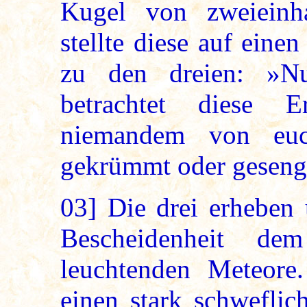
Kugel von zweieinha
stellte diese auf eine
zu den dreien: »N
betrachtet diese 
niemandem von euc
gekrümmt oder geseng
03]
Die drei erheben 
Bescheidenheit de
leuchtenden Meteore
einen stark schweflic