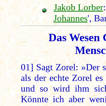
Jakob Lorber
:
Johannes
', Ba
Das Wesen G
Mensc
01]
Sagt Zorel: »Der sa
als der echte Zorel es
und so wird ihm sic
Könnte ich aber weni