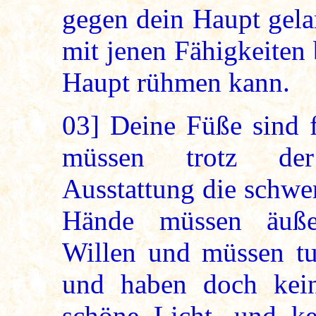
gegen dein Haupt gelan
mit jenen Fähigkeiten 
Haupt rühmen kann.
03]
Deine Füße sind f
müssen trotz der 
Ausstattung die schwer
Hände müssen äußer
Willen und müssen tu
und haben doch kei
schöne Licht, und k