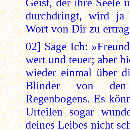
Geist, der ihre Seele 
durchdringt, wird ja
Wort von Dir zu ertra
02]
Sage Ich: »Freund
wert und teuer; aber h
wieder einmal über di
Blinder von den
Regenbogens. Es könn
Urteilen sogar wund
deines Leibes nicht sc