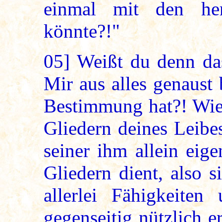
einmal mit den her
könnte?!"
05]
Weißt du denn das
Mir aus alles genaust 
Bestimmung hat?! Wie 
Gliedern deines Leibes
seiner ihm allein eig
Gliedern dient, also 
allerlei Fähigkeite
gegenseitig nützlich e