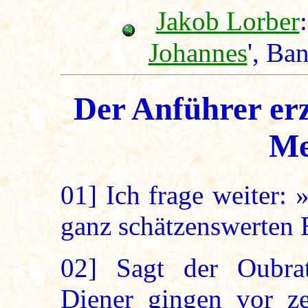
Jakob Lorber
:
Johannes
', Ba
Der Anführer erz
Me
01]
Ich frage weiter: 
ganz schätzenswerten
02]
Sagt der Oubrat
Diener gingen vor z