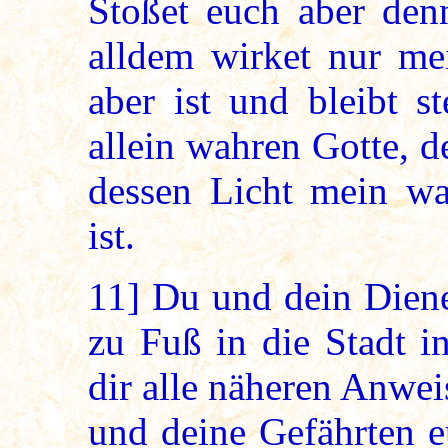
Stoßet euch aber den
alldem wirket nur me
aber ist und bleibt s
allein wahren Gotte, 
dessen Licht mein w
ist.
11]
Du und dein Diene
zu Fuß in die Stadt i
dir alle näheren Anwe
und deine Gefährten e