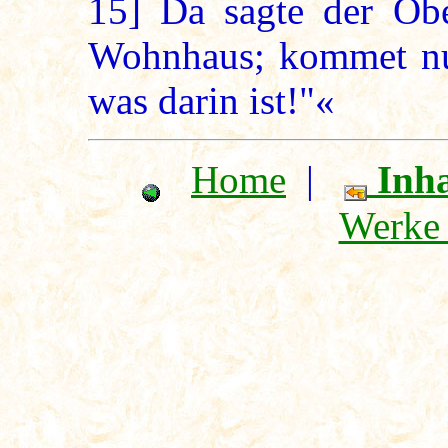
15]
Da sagte der Ober
Wohnhaus; kommet nun
was darin ist!"«
Home
|
Inha
Werke 