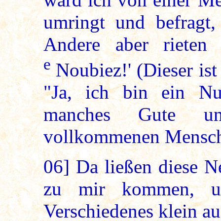
umringt und befragt
Andere aber rieten 
e
Noubiez!' (Dieser ist
"Ja, ich bin ein N
manches Gute u
vollkommenen Mensche
06]
Da ließen diese Ne
zu mir kommen, u
Verschiedenes klein a