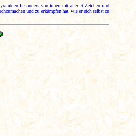
yramiden besonders von innen mit allerlei Zeichen und
urchzumachen und zu erkämpfen hat, wie er sich selbst zu