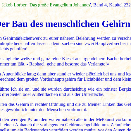
Jakob Lorber
: '
Das große Evangelium Johannes
', Band 4, Kapitel 232
er Bau des menschlichen Gehirn
in Gehirntäfelchenwerk zu eurer näheren Belehrung werden zu versch
nköpfe herschaffen lassen - denn soeben sind zwei Hauptverbrecher in
ichts geholfen!
z taugliche weiße und ganz reine Kiesel aus irgendeinem Bache herbei
 immer tun läßt. - Raphael, gehe und besorge das Verlangte!«
Augenblicke lang; dann aber stand er wieder plötzlich bei uns und legt
sprechend dem großen Vorderhauptsgehirn für Lichtbilder und dem klein
rte Ich sie an, und sie wurden durchsichtig wie ein reinster Bergkris
s drei Seiten oder Außenflächen und aus der Unterfläche.
llten das Gehirn in rechter Ordnung und die zu Meiner Linken das Geh
ie es gewöhnlich unter den Menschen vorkommt.
st den wenigen Pyramiden waren nahezu alle in der Meßkunst vorko
rch einen Anhauch die vorliegenden Gehirnnachgebilde ums Zehnfache v
ellst um ein Bedeutendes vergrößert werden mußte, vor den Augen der 