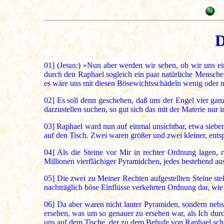
D
01]
(Jesus:) »Nun aber werden wir sehen, ob wir uns e
durch den Raphael sogleich ein paar natürliche Mensche
es wäre uns mit diesen Bösewichtsschädeln wenig oder n
02]
Es soll denn geschehen, daß uns der Engel vier gan
darzustellen suchen, so gut sich das mit der Materie nur
03]
Raphael ward nun auf einmal unsichtbar, etwa sieben 
auf den Tisch. Zwei waren größer und zwei kleiner, ent
04]
Als die Steine vor Mir in rechter Ordnung lagen, rüh
Millionen vierflächiger Pyramidchen, jedes bestehend au
05]
Die zwei zu Meiner Rechten aufgestellten Steine ste
nachträglich böse Einflüsse verkehrten Ordnung dar, w
06]
Da aber waren nicht lauter Pyramiden, sondern neb
ersehen, was um so genauer zu ersehen war, als Ich du
uns auf dem Tische, der zu dem Behufe von Raphael schn