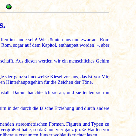
s.
affen imstande sein! Wir könnten uns nun zwar aus Rom
 Rom, sogar auf dem Kapitol, enthauptet worden! -, aber
schafft. Aus diesen werden wir ein menschliches Gehirn
e vier ganz schneeweiße Kiesel vor uns, das ist vor Mir,
en Hinterhauptsgehirn für die Zeichen der Töne.
tall. Darauf hauchte Ich sie an, und sie teilten sich in
irn in der durch die falsche Erziehung und durch andere
mmenden stereometrischen Formen, Figuren und Typen zu
ergrößert hatte, so daß nun vier ganz große Haufen vor
überaus erstaunten Jünger wohlaufgerichtet lagen.