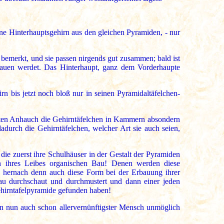
ine Hinterhauptsgehirn aus den gleichen Pyramiden, - nur
bemerkt, und sie passen nirgends gut zusammen; bald ist
schauen werdet. Das Hinterhaupt, ganz dem Vorderhaupte
n bis jetzt noch bloß nur in seinen Pyramidaltäfelchen-
lten Anhauch die Gehirntäfelchen in Kammern absondern
durch die Gehirntäfelchen, welcher Art sie auch seien,
die zuerst ihre Schulhäuser in der Gestalt der Pyramiden
n ihres Leibes organischen Bau! Denen werden diese
n hernach denn auch diese Form bei der Erbauung ihrer
nau durchschaut und durchmustert und dann einer jeden
Gehirntafelpyramide gefunden haben!
n nun auch schon allervernünftigster Mensch unmöglich