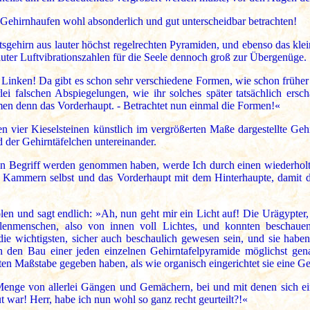
r Gehirnhaufen wohl absonderlich und gut unterscheidbar betrachten!
sgehirn aus lauter höchst regelrechten Pyramiden, und ebenso das kle
auter Luftvibrationszahlen für die Seele dennoch groß zur Übergenüge.
inken! Da gibt es schon sehr verschiedene Formen, wie schon früher 
lei falschen Abspiegelungen, wie ihr solches später tatsächlich er
rmen denn das Vorderhaupt. - Betrachtet nun einmal die Formen!«
ier Kieselsteinen künstlich im vergrößerten Maße dargestellte Gehir
der Gehirntäfelchen untereinander.
aren Begriff werden genommen haben, werde Ich durch einen wiederho
 Kammern selbst und das Vorderhaupt mit dem Hinterhaupte, damit da
len und sagt endlich: »Ah, nun geht mir ein Licht auf! Die Urägypter, 
lenmenschen, also von innen voll Lichtes, und konnten beschaue
ie wichtigsten, sicher auch beschaulich gewesen sein, und sie habe
ch den Bau einer jeden einzelnen Gehirntafelpyramide möglichst ge
ten Maßstabe gegeben haben, als wie organisch eingerichtet sie eine 
Menge von allerlei Gängen und Gemächern, bei und mit denen sich ei
 war! Herr, habe ich nun wohl so ganz recht geurteilt?!«