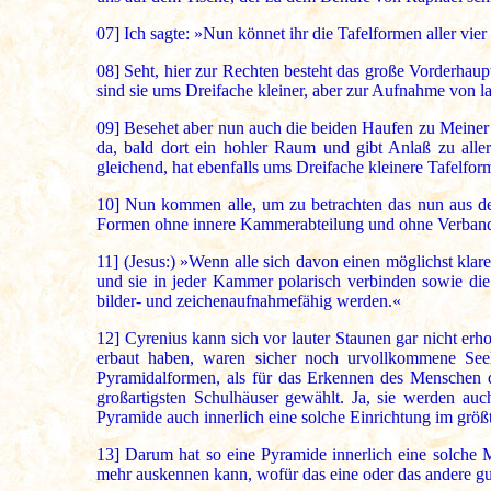
07]
Ich sagte: »Nun könnet ihr die Tafelformen aller vie
08]
Seht, hier zur Rechten besteht das große Vorderhaupt
sind sie ums Dreifache kleiner, aber zur Aufnahme von l
09]
Besehet aber nun auch die beiden Haufen zu Meiner L
da, bald dort ein hohler Raum und gibt Anlaß zu aller
gleichend, hat ebenfalls ums Dreifache kleinere Tafelfo
10]
Nun kommen alle, um zu betrachten das nun aus den v
Formen ohne innere Kammerabteilung und ohne Verband 
11]
(Jesus:) »Wenn alle sich davon einen möglichst kl
und sie in jeder Kammer polarisch verbinden sowie die
bilder- und zeichenaufnahmefähig werden.«
12]
Cyrenius kann sich vor lauter Staunen gar nicht erho
erbaut haben, waren sicher noch urvollkommene See
Pyramidalformen, als für das Erkennen des Menschen d
großartigsten Schulhäuser gewählt. Ja, sie werden au
Pyramide auch innerlich eine solche Einrichtung im größ
13]
Darum hat so eine Pyramide innerlich eine solche 
mehr auskennen kann, wofür das eine oder das andere gut