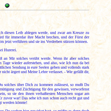
 Ich diesen Leib ablegen werde, und zwar am Kreuze zu
ird für immerdar ihre Macht brechen, und der Fürst der
is jetzt verführen und sie ins Verderben stürzen können.
ei Hurerei.
ß an Mir solches verübt werde. Wenn ihr aber solches
n Tage wieder auferstehen, und also, wie Ich nun da bei
tlichen Sendung in eure Seelen geben und vollends stark
cht ärgert und Meine Lehre verlasset. - Wie gefällt dir,
Du solches über Dich zu kommen zulässest, so mußt Du
emütigung und Züchtigung für den gewissen, verworfenst
sein, so sie den ihnen verhaßtesten Menschen sogar am
Er zuvor war! Das sehe ich nun schon auch recht gut und
ügt werden könnte!
hes Du soeben hier gewirket hast, so müßte es denn doch