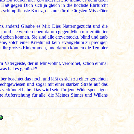
 Haß gegen Dich sich ja gleich in die höchste Ehrfurcht
s schimpflichste Kreuz, das nur für die ärgsten Missetäter
anz anders! Glaube es Mir: Dies Natterngezücht und die
, und sie werden eben darum gegen Mich nur erbitterter
geben können. Sie sind alle erzverstockt, blind und taub
he, solch einer Kreatur ist kein Evangelium zu predigen
ten ihr großes Einkommen, und darum können die Templer
m Vatergeiste, der in Mir wohnt, verordnet, schon einmal
as hat es genützt?!
er beachtet das noch und läßt es sich zu einer gerechten
chtgewiesen und sogar mit einer starken Strafe auf das
us verkündet habe. Das wird sein für jene Widerspenstigen
e Auferstehung für alle, die Meines Sinnes und Willens