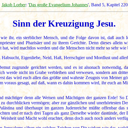
Jakob Lorber
: '
Das große Evangelium Johannes
', Band 5, Kapitel 220
Sinn der Kreuzigung Jesu.
wie ihr, ein sterblicher Mensch, und die Folge davon ist, daß auch
riester und Pharisäer und zu ihrem Gerichte. Denn dieses allein w
t hat, wird machtlos werden und die Menschen nicht mehr so sehr wie b
lz, Habsucht, Eigenliebe, Neid, Haß, Herrschgier und Mordlust und allerl
emut zugrunde gerichtet werden, und es ist alsonach notwendig, da
Ich werde nicht im Grabe verbleiben und verwesen, sondern am dritte
st das wird euch allen das größte und wahrste Zeugnis von Meiner göt
oraus gesagt, auf daß, wann es dahin kommen wird, ihr euch an Mir ni
und mächtiger denn alle Weisen und Mächtigen der ganzen Erde! So 
t zu durchblicken vermögen; aber zur gänzlichen und unerhörtesten D
alästina und überhaupt im ganzen Judenreiche müßte offenbar das 
öchten und er nach drei Tagen als ganz Derselbe wieder dastünde, der 
ner Weisheit und Macht wohl erachtet, denn doch auch noch anders verf
gen Jerusalems sähen ein solches Zeichen von Dir wirken wie das, welc