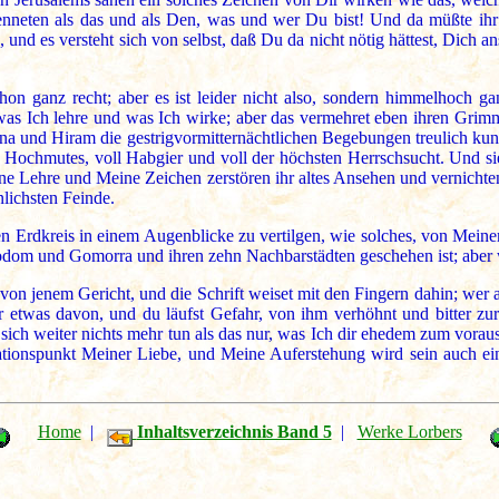
rkenneten als das und als Den, was und wer Du bist! Und da müßte ihr
und es versteht sich von selbst, daß Du da nicht nötig hättest, Dich an
hon ganz recht; aber es ist leider nicht also, sondern himmelhoch g
as Ich lehre und was Ich wirke; aber das vermehret eben ihren Grimm
na und Hiram die gestrigvormitternächtlichen Begebungen treulich kund
 Hochmutes, voll Habgier und voll der höchsten Herrschsucht. Und sie
e Lehre und Meine Zeichen zerstören ihr altes Ansehen und vernich
lichsten Feinde.
zen Erdkreis in einem Augenblicke zu vertilgen, wie solches, von Meine
dom und Gomorra und ihren zehn Nachbarstädten geschehen ist; aber w
 jenem Gericht, und die Schrift weiset mit den Fingern dahin; wer ab
twas davon, und du läufst Gefahr, von ihm verhöhnt und bitter zure
 sich weiter nichts mehr tun als das nur, was Ich dir ehedem zum vora
nationspunkt Meiner Liebe, und Meine Auferstehung wird sein auch ein
Home
|
Inhaltsverzeichnis Band 5
|
Werke Lorbers