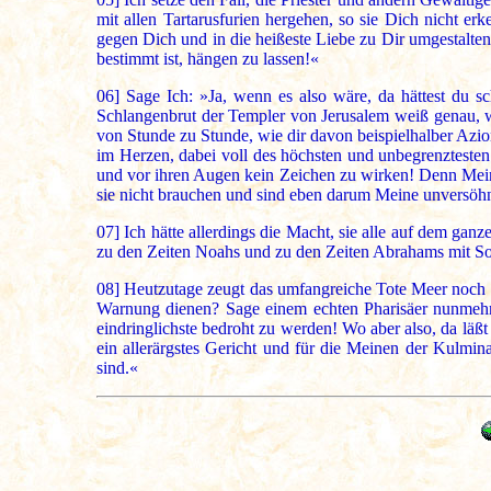
mit allen Tartarusfurien hergehen, so sie Dich nicht e
gegen Dich und in die heißeste Liebe zu Dir umgestalten, 
bestimmt ist, hängen zu lassen!«
06]
Sage Ich: »Ja, wenn es also wäre, da hättest du sc
Schlangenbrut der Templer von Jerusalem weiß genau, w
von Stunde zu Stunde, wie dir davon beispielhalber Azio
im Herzen, dabei voll des höchsten und unbegrenztesten
und vor ihren Augen kein Zeichen zu wirken! Denn Mein
sie nicht brauchen und sind eben darum Meine unversöhn
07]
Ich hätte allerdings die Macht, sie alle auf dem gan
zu den Zeiten Noahs und zu den Zeiten Abrahams mit So
08]
Heutzutage zeugt das umfangreiche Tote Meer noch von
Warnung dienen? Sage einem echten Pharisäer nunmehr e
eindringlichste bedroht zu werden! Wo aber also, da läßt
ein allerärgstes Gericht und für die Meinen der Kulmi
sind.«