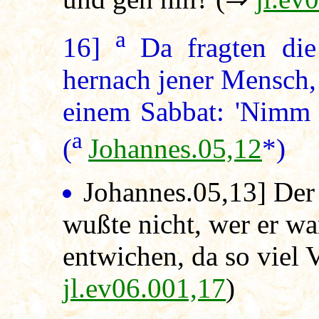
a
16]
Da fragten di
hernach jener Mensch, 
einem Sabbat: 'Nimm d
a
(
Johannes.05,12
*)
Johannes.05,13
] Der
wußte nicht, wer er wa
entwichen, da so viel 
jl.ev06.001,17
)