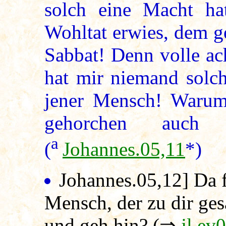
solch eine Macht ha
Wohltat erwies, dem g
Sabbat! Denn volle ac
hat mir niemand solch
jener Mensch! Warum 
gehorchen auch
a
(
Johannes.05,11
*)
Johannes.05,12
] Da 
Mensch, der zu dir ges
und geh hin? (⇒
jl.ev