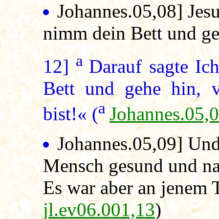
Johannes.05,08
] Jes
nimm dein Bett und g
a
12]
Darauf sagte Ic
Bett und gehe hin,
a
bist!« (
Johannes.05,
Johannes.05,09
] Und
Mensch gesund und nah
Es war aber an jenem 
jl.ev06.001,13
)