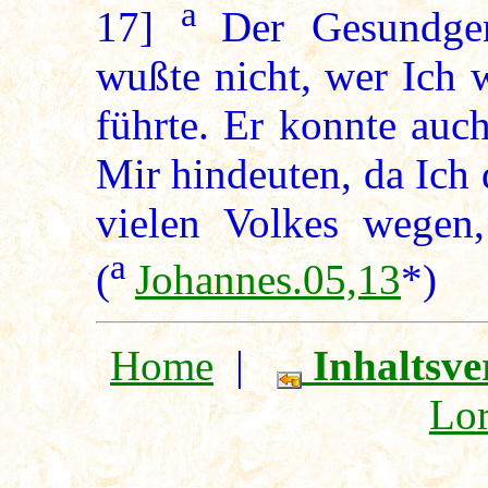
a
17]
Der Gesundge
wußte nicht, wer Ich
führte. Er konnte auc
Mir hindeuten, da Ich d
vielen Volkes wegen,
a
(
Johannes.05,13
*)
Home
|
Inhaltsve
Lor