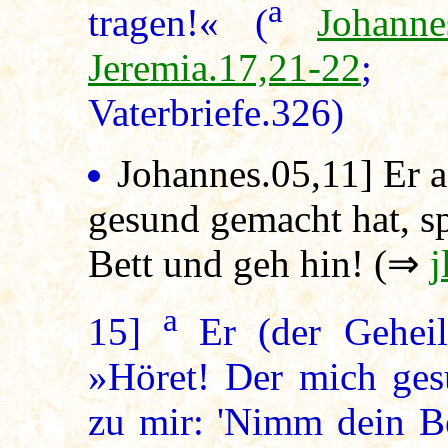
a
tragen!« (
Johanne
Jeremia.17,21-22
Vaterbriefe.326)
Johannes.05,11
] Er 
gesund gemacht hat, s
Bett und geh hin! (⇒
j
a
15]
Er (der Geheil
»Höret! Der mich ges
zu mir: 'Nimm dein Be