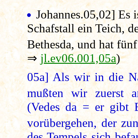
Johannes.05,02
] Es 
Schafstall ein Teich, d
Bethesda, und hat fünf
⇒
jl.ev06.001,05a
)
05a]
Als wir in die N
mußten wir zuerst
(Vedes da = er gibt
vorübergehen, der zu
des Tempels sich befa