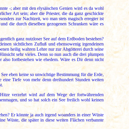
nnte -; aber mit den elysäischen Genien wird es da wohl
cher Art sein; aber die Priester, die da ganz geschickte
onders zur Nachtzeit, wo man stets magisch erregter ist
r und die durch dieselben gezogenen Schranken wäre es
igentlich ganz nutzloser See auf dem Erdboden bestehen?
ndeinen sichtlichen Zufluß und ebensowenig irgendeinen
enen heilig wahren Lehre nur zur Abgötterei durch seine
Hinsicht sehr vieles. Denn so nun auch die drei plumpen
er also fortbestehen wie ehedem. Wäre es Dir denn nicht
r See eben keine so unwichtige Bestimmung für die Erde,
e eine Tiefe von mehr denn dreihundert Stunden weiten
t.
n Hitze verzehrt wird auf dem Wege der fortwährenden
nmagen, und so hat solch ein See freilich wohl keinen
ehen? Er könnte ja auch irgend woanders in einer Wüste
ne Wüste, die später in diese weiten Flächen verbannte