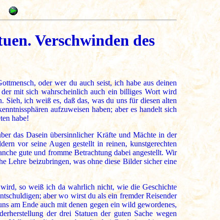
atuen. Verschwinden des
 Gottmensch, oder wer du auch seist, ich habe aus deinen
er mit sich wahrscheinlich auch ein billiges Wort wird
n. Sieh, ich weiß es, daß das, was du uns für diesen alten
kenntnissphären aufzuweisen haben; aber es handelt sich
eten habe!
 über das Dasein übersinnlicher Kräfte und Mächte in der
ern vor seine Augen gestellt in reinen, kunstgerechten
anche gute und fromme Betrachtung dabei angestellt. Wir
he Lehre beizubringen, was ohne diese Bilder sicher eine
ird, so weiß ich da wahrlich nicht, wie die Geschichte
ntschuldigen; aber wo wirst du als ein fremder Reisender
d uns am Ende auch mit denen gegen ein wild gewordenes,
ederherstellung der drei Statuen der guten Sache wegen