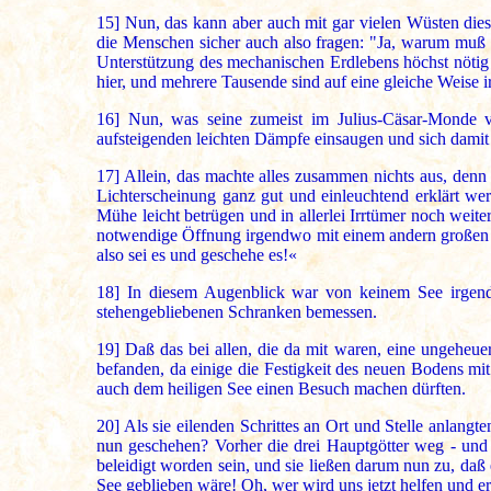
15]
Nun, das kann aber auch mit gar vielen Wüsten die
die Menschen sicher auch also fragen: "Ja, warum muß de
Unterstützung des mechanischen Erdlebens höchst nötig i
hier, und mehrere Tausende sind auf eine gleiche Weise 
16]
Nun, was seine zumeist im Julius-Cäsar-Monde vor
aufsteigenden leichten Dämpfe einsaugen und sich damit 
17]
Allein, das machte alles zusammen nichts aus, denn
Lichterscheinung ganz gut und einleuchtend erklärt we
Mühe leicht betrügen und in allerlei Irrtümer noch weit
notwendige Öffnung irgendwo mit einem andern großen S
also sei es und geschehe es!«
18]
In diesem Augenblick war von keinem See irgend
stehengebliebenen Schranken bemessen.
19]
Daß das bei allen, die da mit waren, eine ungeheuer
befanden, da einige die Festigkeit des neuen Bodens mi
auch dem heiligen See einen Besuch machen dürften.
20]
Als sie eilenden Schrittes an Ort und Stelle anlangt
nun geschehen? Vorher die drei Hauptgötter weg - und n
beleidigt worden sein, und sie ließen darum nun zu, daß
See geblieben wäre! Oh, wer wird uns jetzt helfen und e