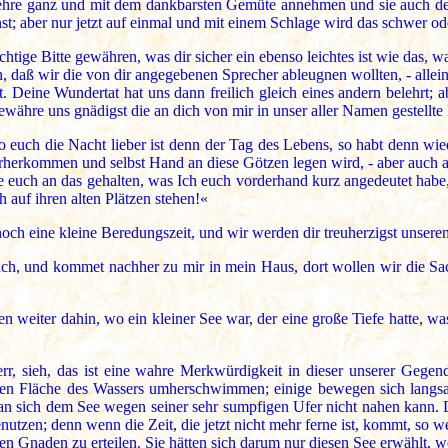
Lehre ganz und mit dem dankbarsten Gemüte annehmen und sie auch dem 
nst; aber nur jetzt auf einmal und mit einem Schlage wird das schwer od
tige Bitte gewähren, was dir sicher ein ebenso leichtes ist wie das, w
 daß wir die von dir angegebenen Sprecher ableugnen wollten, - allein
t. Deine Wundertat hat uns dann freilich gleich eines andern belehrt;
gewähre uns gnädigst die an dich von mir in unser aller Namen gestellte 
o euch die Nacht lieber ist denn der Tag des Lebens, so habt denn wie
erherkommen und selbst Hand an diese Götzen legen wird, - aber auch an
uch an das gehalten, was Ich euch vorderhand kurz angedeutet habe, so
h auf ihren alten Plätzen stehen!«
och eine kleine Beredungszeit, und wir werden dir treuherzigst unser
euch, und kommet nachher zu mir in mein Haus, dort wollen wir die Sa
n weiter dahin, wo ein kleiner See war, der eine große Tiefe hatte, wa
r, sieh, das ist eine wahre Merkwürdigkeit in dieser unserer Gegen
zen Fläche des Wassers umherschwimmen; einige bewegen sich langsam
man sich dem See wegen seiner sehr sumpfigen Ufer nicht nahen kann. D
enutzen; denn wenn die Zeit, die jetzt nicht mehr ferne ist, kommt, s
naden zu erteilen. Sie hätten sich darum nur diesen See erwählt, weil 