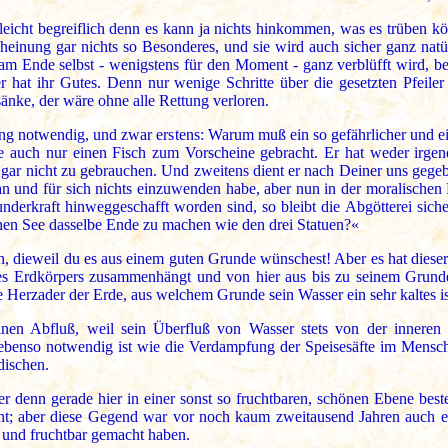
leicht begreiflich denn es kann ja nichts hinkommen, was es trüben kö
inung gar nichts so Besonderes, und sie wird auch sicher ganz natürli
 Ende selbst - wenigstens für den Moment - ganz verblüfft wird, bes
hat ihr Gutes. Denn nur wenige Schritte über die gesetzten Pfeile
änke, der wäre ohne alle Rettung verloren.
ng notwendig, und zwar erstens: Warum muß ein so gefährlicher und e
ie auch nur einen Fisch zum Vorscheine gebracht. Er hat weder irge
ar nicht zu gebrauchen. Und zweitens dient er nach Deiner uns gegeb
n und für sich nichts einzuwenden habe, aber nun in der moralischen 
derkraft hinweggeschafft worden sind, so bleibt die Abgötterei sich
chen See dasselbe Ende zu machen wie den drei Statuen?«
un, dieweil du es aus einem guten Grunde wünschest! Aber es hat diese
es Erdkörpers zusammenhängt und von hier aus bis zu seinem Grund
e Herzader der Erde, aus welchem Grunde sein Wasser ein sehr kaltes is
inen Abfluß, weil sein Überfluß von Wasser stets von der innere
benso notwendig ist wie die Verdampfung der Speisesäfte im Mensche
dischen.
r denn gerade hier in einer sonst so fruchtbaren, schönen Ebene best
cht; aber diese Gegend war vor noch kaum zweitausend Jahren auch ei
 und fruchtbar gemacht haben.