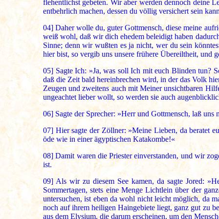
flehentlichst gebeten. Wir aber werden dennoch deine 
entbehrlich machen, dessen du völlig versichert sein kan
04]
Daher wolle du, guter Gottmensch, diese meine aufrich
weiß wohl, daß wir dich ehedem beleidigt haben dadurch,
Sinne; denn wir wußten es ja nicht, wer du sein könntes
hier bist, so vergib uns unsere frühere Übereiltheit, und 
05]
Sagte Ich: »Ja, was soll Ich mit euch Blinden tun? S
daß die Zeit bald hereinbrechen wird, in der das Volk hi
Zeugen und zweitens auch mit Meiner unsichtbaren Hilfe e
ungeachtet lieber wollt, so werden sie auch augenblicklic
06]
Sagte der Sprecher: »Herr und Gottmensch, laß uns n
07]
Hier sagte der Zöllner: »Meine Lieben, da beratet 
öde wie in einer ägyptischen Katakombe!«
08]
Damit waren die Priester einverstanden, und wir zoge
ist.
09]
Als wir zu diesem See kamen, da sagte Jored: »Her
Sommertagen, stets eine Menge Lichtlein über der gan
untersuchen, ist eben da wohl nicht leicht möglich, da 
noch auf ihrem heiligen Haingebiete liegt, ganz gut zu b
aus dem Elysium, die darum erscheinen, um den Menschen G