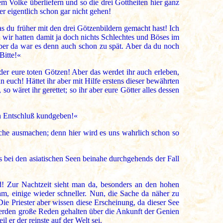
Volke überliefern und so die drei Gottheiten hier ganz
er eigentlich schon gar nicht gehen!
as du früher mit den drei Götzenbildern gemacht hast! Ich
 wir hatten damit ja doch nichts Schlechtes und Böses im
 aber da war es denn auch schon zu spät. Aber da du noch
Bitte!«
der eure toten Götzen! Aber das werdet ihr auch erleben,
 euch! Hättet ihr aber mit Hilfe erstens dieser bewährten
 wäret ihr gerettet; so ihr aber eure Götter alles dessen
en Entschluß kundgeben!«
che ausmachen; denn hier wird es uns wahrlich schon so
s bei den asiatischen Seen beinahe durchgehends der Fall
d! Zur Nachtzeit sieht man da, besonders an den hohen
, einige wieder schneller. Nun, die Sache da näher zu
ie Priester aber wissen diese Erscheinung, da dieser See
o werden große Reden gehalten über die Ankunft der Genien
er der reinste auf der Welt sei.