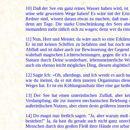
10]
Daß der See ein ganz reines Wasser haben wird, ist 
seine sehr geweisten Wege haben! Es wäre mit der Ersche
Redner sind, wissen daraus etwas zu machen, daß man am
denn am Tage. Die starke Umschränkung des Sees aber 
niemandem mehr rätlich sich zu wagen; denn wer da eins
11]
Nun, Herr und Meister, da wäre auch so eine Erkläru
Er ist mit keinen Schiffen zu befahren und hat noch n
Abfluß und ist daher auch zur Bewässerung der Gegend g
wahrhaft magischen Lichterscheinungen, gegen die ich a
Statuen durch Deine wunderbare, lebensmeisterliche Wun
auch ein ebenso leicht mögliches Ding, diesem abgöttis
12]
Sagte Ich: »Oh, allerdings, und Ich werde es auch t
wie du meinst, da er mit dem inneren Organismus dies
Weges hat. Er ist ein Kühlungsaufsatz über eine gar heiß
13]
Der See hat einen unterirdischen Zufluß, aber ke
Verdampfung, die zur inneren mechanischen Belebung e
außerirdischen Nutzen, aber einen desto größeren innerir
14]
Du magst nun freilich sagen: "Ja, aber warum muß e
bestehen!" Ja, da hast du gerade auch nicht ganz unre
Menschen durch den großen Fleiß ihrer Hände erst urbar