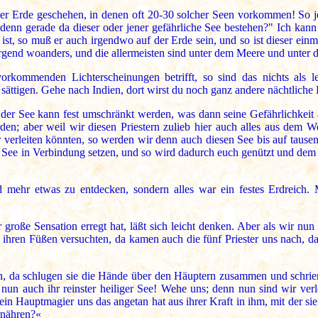
ser Erde geschehen, in denen oft 20-30 solcher Seen vorkommen! So 
nn gerade da dieser oder jener gefährliche See bestehen?" Ich kann d
st, so muß er auch irgendwo auf der Erde sein, und so ist dieser ein
irgend woanders, und die allermeisten sind unter dem Meere und unter
kommenden Lichterscheinungen betrifft, so sind das nichts als l
sättigen. Gehe nach Indien, dort wirst du noch ganz andere nächtliche
 der See kann fest umschränkt werden, was dann seine Gefährlichkeit
rden; aber weil wir diesen Priestern zulieb hier auch alles aus dem
er verleiten könnten, so werden wir denn auch diesen See bis auf taus
ee in Verbindung setzen, und so wird dadurch euch genützt und dem
 mehr etwas zu entdecken, sondern alles war ein festes Erdreich
 große Sensation erregt hat, läßt sich leicht denken. Aber als wir n
t ihren Füßen versuchten, da kamen auch die fünf Priester uns nach, 
en, da schlugen sie die Hände über den Häuptern zusammen und schrien 
un auch ihr reinster heiliger See! Wehe uns; denn nun sind wir verl
 ein Hauptmagier uns das angetan hat aus ihrer Kraft in ihm, mit der 
rnähren?«