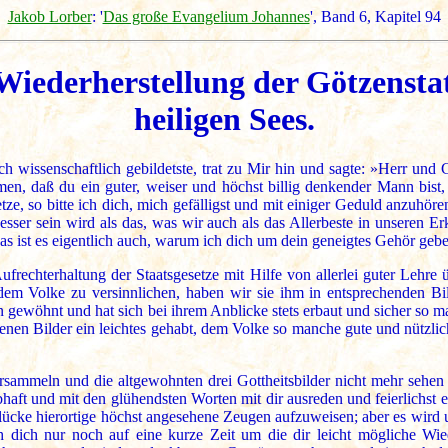
Jakob Lorber
: '
Das große Evangelium Johannes
', Band 6, Kapitel 94
 Wiederherstellung der Götzenst
heiligen Sees.
h wissenschaftlich gebildetste, trat zu Mir hin und sagte: »Herr und
 daß du ein guter, weiser und höchst billig denkender Mann bist, d
ze, so bitte ich dich, mich gefälligst und mit einiger Geduld anzuhöre
sser sein wird als das, was wir auch als das Allerbeste in unseren Er
as ist es eigentlich auch, warum ich dich um dein geneigtes Gehör geb
ufrechterhaltung der Staatsgesetze mit Hilfe von allerlei guter Lehre
em Volke zu versinnlichen, haben wir sie ihm in entsprechenden Bild
 gewöhnt und hat sich bei ihrem Anblicke stets erbaut und sicher so m
enen Bilder ein leichtes gehabt, dem Volke so manche gute und nützlic
sammeln und die altgewohnten drei Gottheitsbilder nicht mehr sehen w
haft und mit den glühendsten Worten mit dir ausreden und feierlichst e
 Glücke hierortige höchst angesehene Zeugen aufzuweisen; aber es wir
ch dich nur noch auf eine kurze Zeit um die dir leicht mögliche Wi