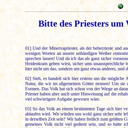
Bitte des Priesters um
01]
Und der Minervapriester, als der beherzteste und auc
wenigen Worten an unsere unbändigen Weiber entnommen,
sprechen lassen! Und da ich das als ganz sicher vorausset
Heidenkram geben wirst, sicher ums unaussprechliche be
hier nicht um das, sondern um ganz etwas anderes, und d
02]
Sieh, es handelt sich hier erstens um die mögliche A
Natur, die wir im allgemeinen Götter nennen! Um sie d
Formen. Das Volk hat sich schon von der Wiege an daran
Priester haben aber auch unter Hinweisung auf die erhab
viel schwierigere Aufgabe gewesen wäre.
03]
So das Volk an einem bestimmten Tage sich hier ver
ablaufen wird. Wir würden uns wohl ganz sicher sehr leb
in derselben Zeit sein? Wir haben freilich zum größten
gemeines Volk nicht viel gedient sein, und so hätte i