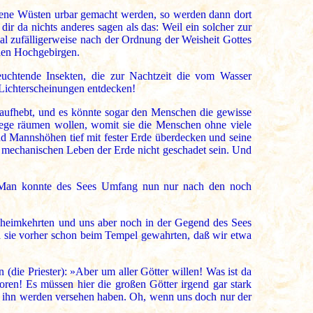
jene Wüsten urbar gemacht werden, so werden dann dort
ir da nichts anderes sagen als das: Weil ein solcher zur
mal zufälligerweise nach der Ordnung der Weisheit Gottes
 den Hochgebirgen.
euchtende Insekten, die zur Nachtzeit die vom Wasser
 Lichterscheinungen entdecken!
 aufhebt, und es könnte sogar den Menschen die gewisse
 Wege räumen wollen, womit sie die Menschen ohne viele
end Mannshöhen tief mit fester Erde überdecken und seine
 mechanischen Leben der Erde nicht geschadet sein. Und
. Man konnte des Sees Umfang nun nur nach den noch
un heimkehrten und uns aber noch in der Gegend des Sees
da sie vorher schon beim Tempel gewahrten, daß wir etwa
(die Priester): »Aber um aller Götter willen! Was ist da
oren! Es müssen hier die großen Götter irgend gar stark
sie ihn werden versehen haben. Oh, wenn uns doch nur der