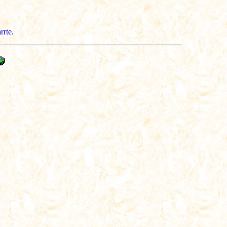
rrte.