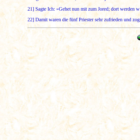
21]
Sagte Ich: »Gehet nun mit zum Jored; dort werden wir 
22]
Damit waren die fünf Priester sehr zufrieden und zog