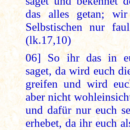
saget und bekennet d
das alles getan; wi
Selbstischen nur fau
(lk.17,10)
06]
So ihr das in eu
saget, da wird euch di
greifen und wird euc
aber nicht wohleinsich
und dafür nur euch se
erhebet, da ihr euch al