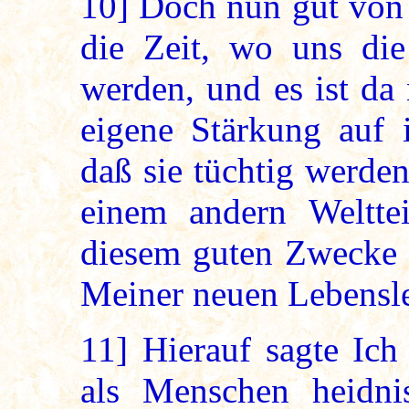
10]
Doch nun gut von
die Zeit, wo uns die
werden, und es ist da
eigene Stärkung auf 
daß sie tüchtig werde
einem andern Welttei
diesem guten Zwecke h
Meiner neuen Lebensl
11]
Hierauf sagte Ich
als Menschen heidni