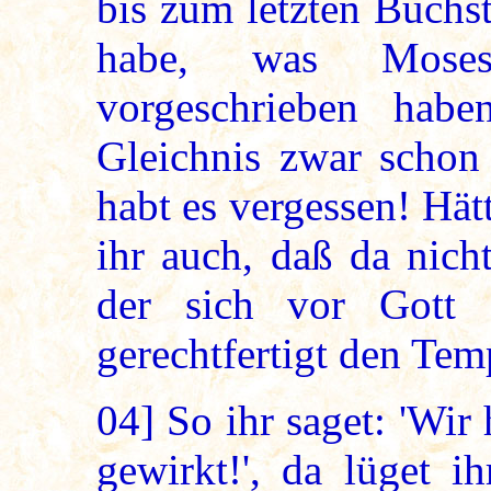
bis zum letzten Buchst
habe, was Mose
vorgeschrieben habe
Gleichnis zwar schon 
habt es vergessen! Hätt
ihr auch, daß da nich
der sich vor Gott 
gerechtfertigt den Temp
04]
So ihr saget: 'Wir
gewirkt!', da lüget i