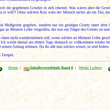
urch die gegebenen Gesetze in sich erkennt. Was wären aber die Geset
 er will?! Ohne solchen Reiz wäre der Mensch nichts als ein Tier, das
ein Mußgesetz gegeben, sondern nur ein geistiges Gesetz unter dem 
gar an Meinem Leibe vergreifen, der nun ein Träger des Geistes ist und 
ch dann nicht wundernehmen soll, wenn solches an Meinem Leibe gesche
Ich werde darauf am dritten Tage dennoch so vollkommen wieder bei e
ut seinen Anfang nehmen. Da ihr alle nun solches wisset, so seid frohe
n Tempel.
Home
|
Inhaltsverzeichnis Band 6
|
Werke Lorbers