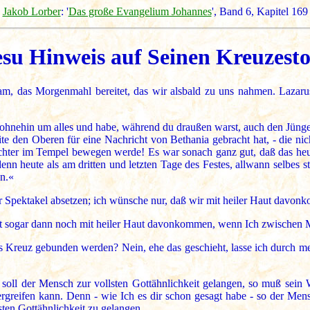
Jakob Lorber
: '
Das große Evangelium Johannes
', Band 6, Kapitel 16
esu Hinweis auf Seinen Kreuzesto
m, das Morgenmahl bereitet, das wir alsbald zu uns nahmen. Lazarus
a ohnehin um alles und habe, während du draußen warst, auch den Jünge
e den Oberen für eine Nachricht von Bethania gebracht hat, - die nich
eichter im Tempel bewegen werde! Es war sonach ganz gut, daß das he
n heute als am dritten und letzten Tage des Festes, allwann selbes st
en.«
r Spektakel absetzen; ich wünsche nur, daß wir mit heiler Haut davo
det sogar dann noch mit heiler Haut davonkommen, wenn Ich zwischen 
s Kreuz gebunden werden? Nein, ehe das geschieht, lasse ich durch m
ll der Mensch zur vollsten Gottähnlichkeit gelangen, so muß sein Will
reifen kann. Denn - wie Ich es dir schon gesagt habe - so der Mensch
lsten Gottähnlichkeit zu gelangen.