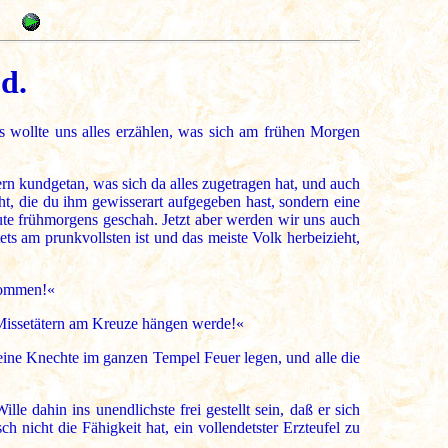
9
d.
 wollte uns alles erzählen, was sich am frühen Morgen
rn kundgetan, was sich da alles zugetragen hat, und auch
t, die du ihm gewisserart aufgegeben hast, sondern eine
ute frühmorgens geschah. Jetzt aber werden wir uns auch
ets am prunkvollsten ist und das meiste Volk herbeizieht,
nkommen!«
Missetätern am Kreuze hängen werde!«
eine Knechte im ganzen Tempel Feuer legen, und alle die
e dahin ins unendlichste frei gestellt sein, daß er sich
 nicht die Fähigkeit hat, ein vollendetster Erzteufel zu