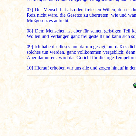
07]
Der Mensch hat also den freiesten Willen, den er d
Reiz nicht wäre, die Gesetze zu übertreten, wie und wann
Mußgesetz es antreibt.
08]
Dem Menschen ist aber für seinen geistigen Teil k
Wollen und Verlangen ganz frei gestellt und kann sich so
09]
Ich habe dir dieses nun darum gesagt, auf daß es di
solches tun werden, ganz vollkommen vergeblich; denn 
Aber darauf erst wird das Gericht für die arge Tempelbr
10]
Hierauf erhoben wir uns alle und zogen hinauf in de