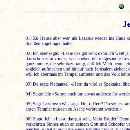
J
01]
Zu Hause aber war, als Lazarus wieder ins Haus ka
draußen zugetragen hatte.
02]
Ich aber sagte: »Lasse das gut sein; denn Ich weiß j
das schon zum voraus, was soeben der mitgesandte Levit
ganz andere, die sehr dazu taugt, daß Ich Mich heute l
sogleich aufmachen und hinauf nach Jerusalem ziehen; den
will Ich abermals im Tempel auftreten und das Volk lehr
03]
Da sagte Nathanael: »Herr, da wird es Spektakel übe
04]
Sagte Ich: »Sorget euch um etwas anderes; ihr wer
05]
Sagt Lazarus: »Was sagst Du, o Herr? Du solltest an
argen Templer müssen zu Asche verbrannt werden!«
06]
Sagte Ich: »Lasse das gut sein, Mein Bruder! Denn so
verkehrten Sinnes auch an seinem Gott und Schöpfer verg
werden, so hat er auch diejenige Fähigkeit nicht, zur vol