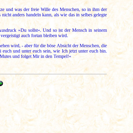
ze und was der freie Wille des Menschen, so in ihm der
 nicht anders handeln kann, als wie das in selbes gelegte
Ausdruck »Du sollst«. Und so ist der Mensch in seinem
vergeistigt auch fortan bleiben wird.
hen wird, - aber für die böse Absicht der Menschen, die
uch und unter euch sein, wie Ich jetzt unter euch bin.
n Mutes und folget Mir in den Tempel!«