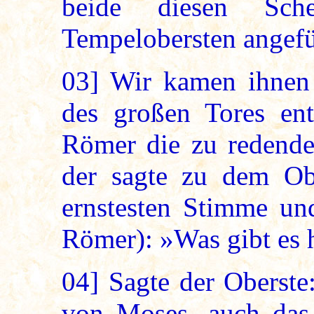
beide diesen Sch
Tempelobersten angefü
03]
Wir kamen ihnen
des großen Tores en
Römer die zu redend
der sagte zu dem Obe
ernstesten Stimme un
Römer): »Was gibt es 
04]
Sagte der Oberste
von Moses, auch das 