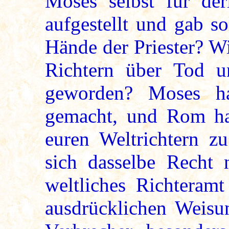
Moses selbst für derl
aufgestellt und gab so
Hände der Priester? W
Richtern über Tod 
geworden? Moses ha
gemacht, und Rom hat
euren Weltrichtern z
sich dasselbe Recht 
weltliches Richteram
ausdrücklichen Weisu