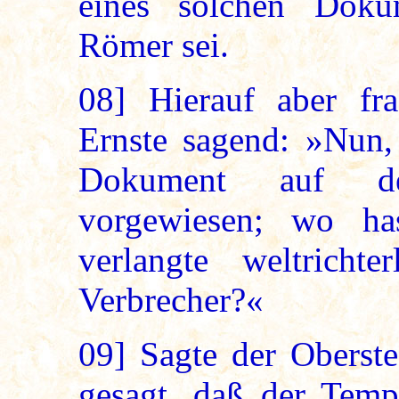
eines solchen Doku
Römer sei.
08]
Hierauf aber fra
Ernste sagend: »Nun, 
Dokument auf de
vorgewiesen; wo h
verlangte weltrichte
Verbrecher?«
09]
Sagte der Oberste
gesagt, daß der Temp