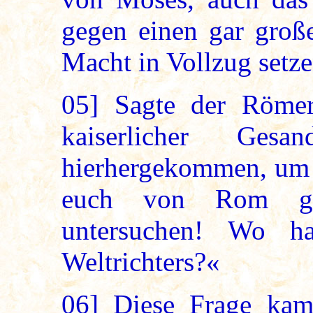
gegen einen gar große
Macht in Vollzug setz
05]
Sagte der Römer:
kaiserlicher Ge
hierhergekommen, um 
euch von Rom geg
untersuchen! Wo ha
Weltrichters?«
06]
Diese Frage kam