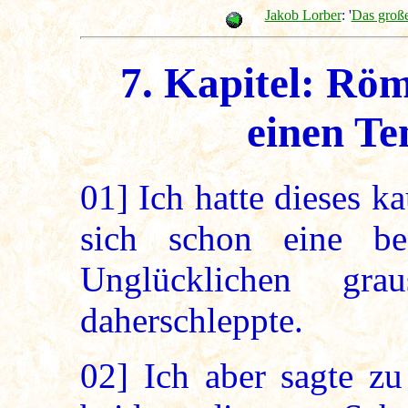
Jakob Lorber
: '
Das groß
7. Kapitel: Röm
einen Te
01]
Ich hatte dieses k
sich schon eine be
Unglücklichen gra
daherschleppte.
02]
Ich aber sagte zu