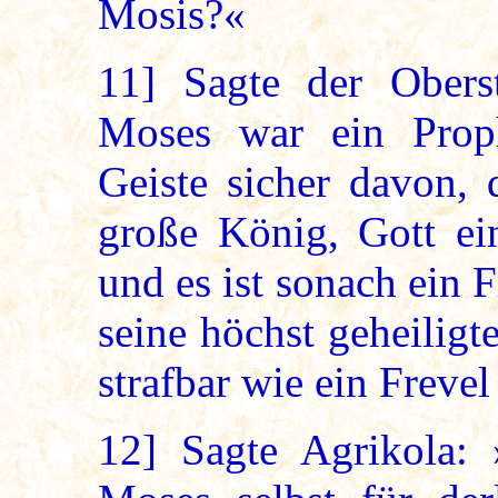
Mosis?«
11]
Sagte der Oberst
Moses war ein Prop
Geiste sicher davon,
große König, Gott ei
und es ist sonach ein
seine höchst geheilig
strafbar wie ein Freve
12]
Sagte Agrikola: