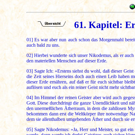
61. Kapitel: E
01]
Es war aber nun auch schon das Morgenmahl bereit
auch bald zu uns.
02]
Hierbei wunderte sich unser Nikodemus, als er auch 
den materiellen Menschen auf dieser Erde.
03]
Sagte Ich: »Erstens siehst du wohl, daß dieser Geist
die Zeit seines Hierseins doch auch einen Leib haben m
dieser Erde ernähren, auf daß er für euch sichtbar blei
auflösen und euch als ein reiner Geist nicht mehr sichtbar
04]
Im Himmel der reinen Geister aber wird auch gegessen
Gott. Diese durchdringt die ganze Unendlichkeit und nähr
den unermeßlichen Ätherraum, in dem die zahllosen My
bekommen dann erst die Weltkörper ihre notwendige Nah
dem sie allenthalben umgebenden Äther und durch sie ers
05]
Sagte Nikodemus: »Ja, Herr und Meister, so gut ein
werde, dann werde ich derlei Geistiges auch sicher klarer