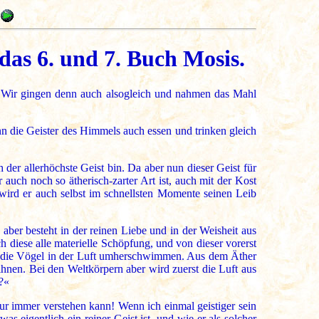
das 6. und 7. Buch Mosis.
 Wir gingen denn auch alsogleich und nahmen das Mahl
n die Geister des Himmels auch essen und trinken gleich
 der allerhöchste Geist bin. Da aber nun dieser Geist für
uch noch so ätherisch-zarter Art ist, auch mit der Kost
n wird er auch selbst im schnellsten Momente seinen Leib
aber besteht in der reinen Liebe und in der Weisheit aus
h diese alle materielle Schöpfung, und von dieser vorerst
e die Vögel in der Luft umherschwimmen. Aus dem Äther
nen. Bei den Weltkörpern aber wird zuerst die Luft aus
?«
r immer verstehen kann! Wenn ich einmal geistiger sein
as eigentlich ein reiner Geist ist, und wie er als solcher