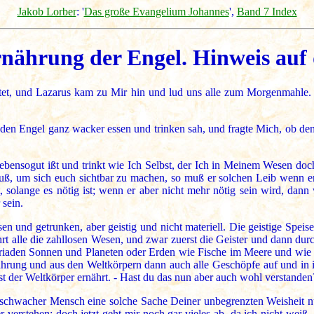
Jakob Lorber
: '
Das große Evangelium Johannes
',
Band 7 Index
rnährung der Engel. Hinweis auf 
et, und Lazarus kam zu Mir hin und lud uns alle zum Morgenmahle.
den Engel ganz wacker essen und trinken sah, und fragte Mich, ob den
 ebensogut ißt und trinkt wie Ich Selbst, der Ich in Meinem Wesen doch
uß, um sich euch sichtbar zu machen, so muß er solchen Leib wenn er a
bt, solange es nötig ist; wenn er aber nicht mehr nötig sein wird, dan
 sein.
 und getrunken, aber geistig und nicht materiell. Die geistige Speise 
t alle die zahllosen Wesen, und zwar zuerst die Geister und dann durc
riaden Sonnen und Planeten oder Erden wie Fische im Meere und wi
rung und aus den Weltkörpern dann auch alle Geschöpfe auf und in ih
t der Weltkörper ernährt. - Hast du das nun aber auch wohl verstanden
 schwacher Mensch eine solche Sache Deiner unbegrenzten Weisheit nu
 verstehen; doch jetzt geht mir noch gar vieles ab, da ich nicht weiß, w