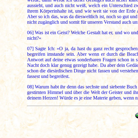
aussieht, und auch nicht weiß, welch ein Unterschied zw
ihrem Körperinhalte ist, und wie weit sie von der Erd
Aber so ich das, was da diesweltlich ist, noch so gut un
nicht zugänglich und somit für unseren Verstand auch unf
06]
Was ist ein Geist? Welche Gestalt hat er, und wo un
nicht?«
07]
Sagte Ich: »O ja, da hast du ganz recht gesprochen;
begreifen imstande sein. Aber wenn er durch die Beach
Antwort auf deine etwas sonderbaren Fragen schon in sic
Nacht doch klar genug gezeigt habe. Da aber dein Gedäch
schon die diesirdischen Dinge nicht fassen und versteh
fassest und begreifest.
08]
Warum habt ihr denn das sechste und siebente Buch M
gestirnten Himmel und über die Welt der Geister und ihr
deinem Herzen! Würde es je eine Materie geben, wenn nicht