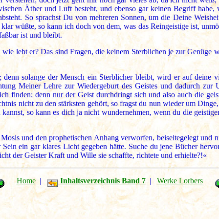
ischen Äther und Luft besteht, und ebenso gar keinen Begriff habe, w
e absteht. So sprachst Du von mehreren Sonnen, um die Deine Weishei
d klar wüßte, so kann ich doch von dem, was das Reingeistige ist, unmö
aßbar ist und bleibt.
d wie lebt er? Das sind Fragen, die keinem Sterblichen je zur Genüge 
 denn solange der Mensch ein Sterblicher bleibt, wird er auf deine v
tung Meiner Lehre zur Wiedergeburt des Geistes und dadurch zur Uns
h finden; denn nur der Geist durchdringt sich und also auch die geist
tnis nicht zu den stärksten gehört, so fragst du nun wieder um Dinge, 
en kannst, so kann es dich ja nicht wundernehmen, wenn du die geisti
osis und den prophetischen Anhang verworfen, beiseitegelegt und nie
 Sein ein gar klares Licht gegeben hätte. Suche du jene Bücher hervor 
 der Geister Kraft und Wille sie schaffte, richtete und erhielte?!«
Home
|
Inhaltsverzeichnis Band 7
|
Werke Lorbers