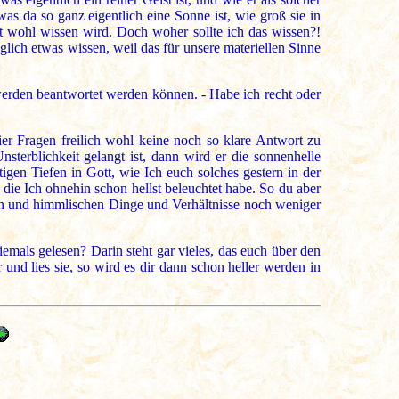
as da so ganz eigentlich eine Sonne ist, wie groß sie in
t wohl wissen wird. Doch woher sollte ich das wissen?!
glich etwas wissen, weil das für unsere materiellen Sinne
werden beantwortet werden können. - Habe ich recht oder
ier Fragen freilich wohl keine noch so klare Antwort zu
terblichkeit gelangt ist, dann wird er die sonnenhelle
igen Tiefen in Gott, wie Ich euch solches gestern in der
die Ich ohnehin schon hellst beleuchtet habe. So du aber
gen und himmlischen Dinge und Verhältnisse noch weniger
mals gelesen? Darin steht gar vieles, das euch über den
und lies sie, so wird es dir dann schon heller werden in