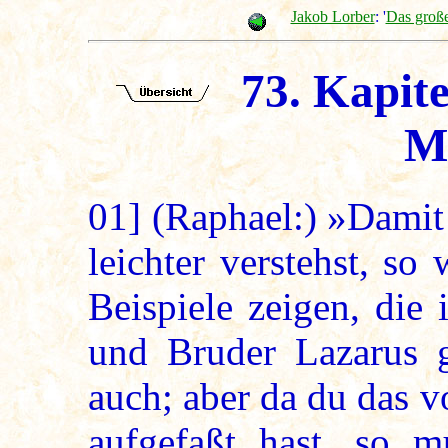
Jakob Lorber
: '
Das groß
73. Kapitel
Ma
01]
(Raphael:) »Damit 
leichter verstehst, so
Beispiele zeigen, die
und Bruder Lazarus g
auch; aber da du das 
aufgefaßt hast, so 