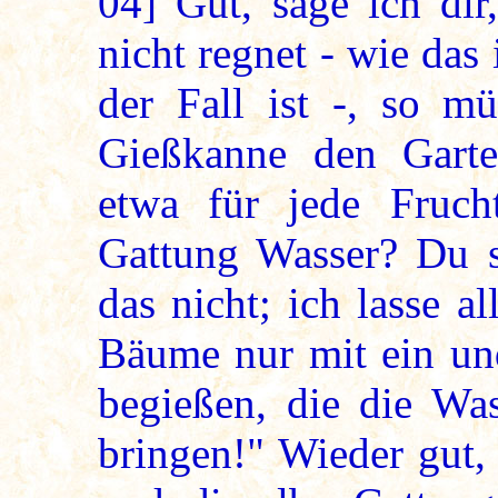
04]
Gut, sage ich di
nicht regnet - wie da
der Fall ist -, so m
Gießkanne den Garte
etwa für jede Fruch
Gattung Wasser? Du s
das nicht; ich lasse a
Bäume nur mit ein un
begießen, die die Was
bringen!" Wieder gut,