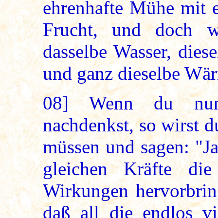
ehrenhafte Mühe mit 
Frucht, und doch wa
dasselbe Wasser, dies
und ganz dieselbe Wär
08]
Wenn du nun d
nachdenkst, so wirst d
müssen und sagen: "Ja
gleichen Kräfte die 
Wirkungen hervorbring
daß all die endlos vi