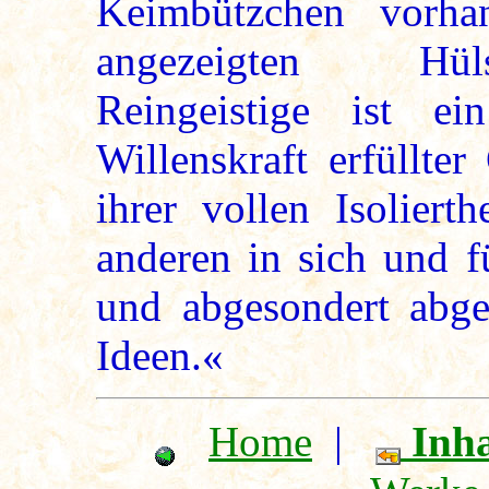
Keimbützchen vorha
angezeigten Hüls
Reingeistige ist e
Willenskraft erfüllte
ihrer vollen Isoliert
anderen in sich und f
und abgesondert abg
Ideen.«
Home
|
Inha