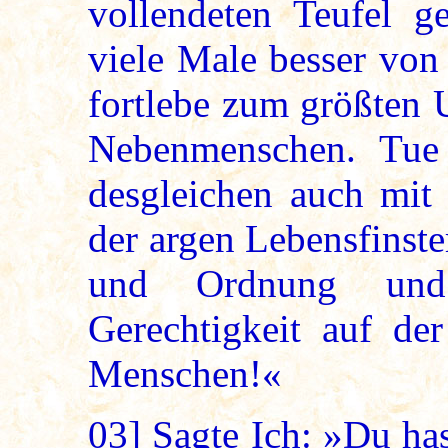
vollendeten Teufel g
viele Male besser von 
fortlebe zum größten 
Nebenmenschen. Tue
desgleichen auch mit
der argen Lebensfinst
und Ordnung und
Gerechtigkeit auf de
Menschen!«
03]
Sagte Ich: »Du hast