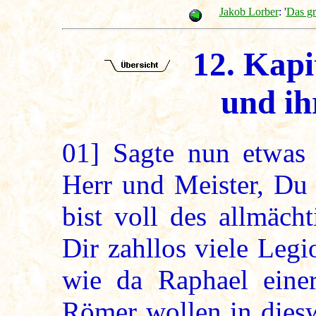
Jakob Lorber
: '
Das g
12. Kapi
und ih
01]
Sagte nun etwas a
Herr und Meister, Du 
bist voll des allmäch
Dir zahllos viele Leg
wie da Raphael einer
Römer wollen in diesw