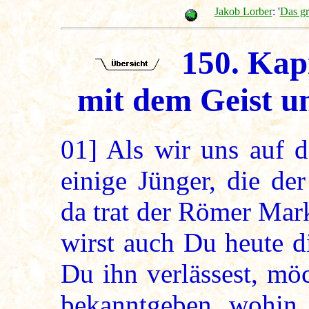
Jakob Lorber
: '
Das g
150. Kapi
mit dem Geist u
01]
Als wir uns auf d
einige Jünger, die de
da trat der Römer Mar
wirst auch Du heute d
Du ihn verlässest, mö
bekanntgeben, wohin 