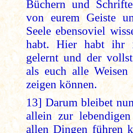
Büchern und Schrift
von eurem Geiste u
Seele ebensoviel wiss
habt. Hier habt ihr
gelernt und der volls
als euch alle Weisen
zeigen können.
13]
Darum bleibet nun
allein zur lebendige
allen Dingen führen k