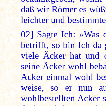
daß wir Römer es wüßt
leichter und bestimmt
02]
Sagte Ich: »Was d
betrifft, so bin Ich d
viele Äcker hat und 
seine Äcker wohl beba
Acker einmal wohl best
weise, so er nun a
wohlbestellten Acker 