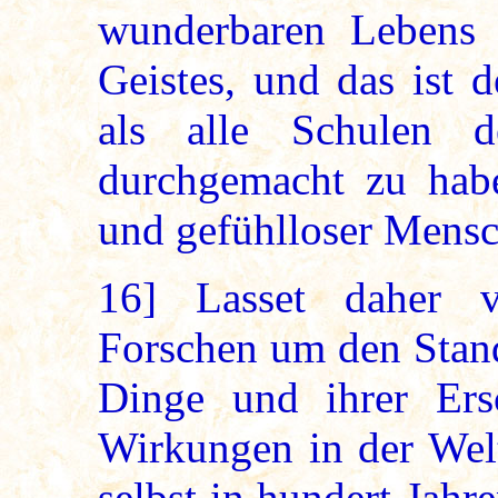
wunderbaren Lebens u
Geistes, und das ist 
als alle Schulen 
durchgemacht zu habe
und gefühlloser Mensc
16]
Lasset daher vo
Forschen um den Stand
Dinge und ihrer Ers
Wirkungen in der Welt
selbst in hundert Jah