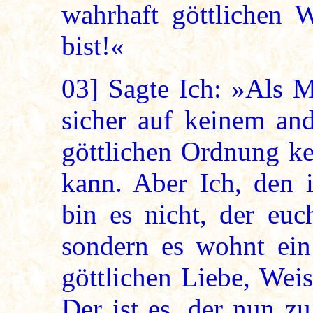
wahrhaft göttlichen 
bist!«
03]
Sagte Ich: »Als M
sicher auf keinem and
göttlichen Ordnung ke
kann. Aber Ich, den i
bin es nicht, der euc
sondern es wohnt ein 
göttlichen Liebe, Wei
Der ist es, der nun z