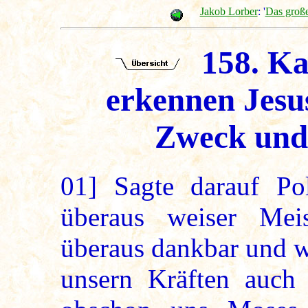
Jakob Lorber
: '
Das groß
158. Ka
erkennen Jesus
Zweck und 
01]
Sagte darauf Pol
überaus weiser Meis
überaus dankbar und w
unsern Kräften auch 