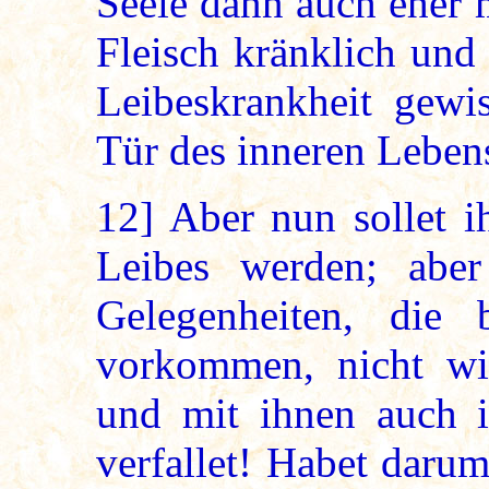
Seele dann auch eher m
Fleisch kränklich und 
Leibeskrankheit gewi
Tür des inneren Lebens
12]
Aber nun sollet i
Leibes werden; aber
Gelegenheiten, die 
vorkommen, nicht wi
und mit ihnen auch i
verfallet! Habet daru