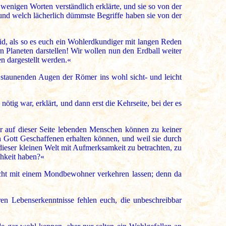
wenigen Worten verständlich erklärte, und sie so von der
und welch lächerlich dümmste Begriffe haben sie von der
eid, als so es euch ein Wohlerdkundiger mit langen Reden
n Planeten darstellen! Wir wollen nun den Erdball weiter
en dargestellt werden.«
 staunenden Augen der Römer ins wohl sicht- und leicht
tig war, erklärt, und dann erst die Kehrseite, bei der es
r auf dieser Seite lebenden Menschen können zu keiner
 Gott Geschaffenen erhalten können, und weil sie durch
ieser kleinen Welt mit Aufmerksamkeit zu betrachten, zu
chkeit haben?«
nicht mit einem Mondbewohner verkehren lassen; denn da
en Lebenserkenntnisse fehlen euch, die unbeschreibbar