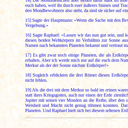
14]
Die Mondmenschen aber stehen dafür stark im inner
euch haben, weil ihr durch euer äußeres Sinnen und Trac
den Mondbewohnern also steht, da sind sie sicher auf ei
15]
Sagte der Hauptmann: »Wenn die Sache mit den Bewohn
Vergebung.«
16]
Sagte Raphael: »Lassen wir das nun gut sein, und k
diesen beiden Weltkörpern im Verhältnis zur Sonne au
Namen nach bekannten Planeten bekannt und vertraut m
17]
Es gibt zwar noch einige Planeten, die als Erdkör
erhalten. Aber ich werde mich nur auf die euch dem Name
Merkur als der der Sonne nächste Erdkörper!«
18]
Sogleich erblickten die drei Römer diesen Erdkörp
nicht fehlen.
19]
Als die drei mit dem Merkur so bald im reinen waren,
statt ihres Kriegsgottes, auch nur einen der Erde zieml
Jupiter mit seinen vier Monden an die Reihe, über den 
Weisheit und Macht nicht genug rühmen konnten. Dar
Planeten. Und Raphael hielt sich bei diesem seltenen Er