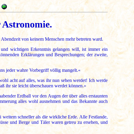
r Astronomie.
der Abendzeit von keinem Menschen mehr betreten ward.
und wichtigen Erkenntnis gelangen will, ist immer ein
 könnenden Erklärungen und Besprechungen; der zweite,
 jeder wahre Vorbegriff völlig mangelt.«
ohl acht auf alles, was ihr nun sehen werdet! Ich werde
daß ihr sie leicht überschauen werdet können.«
abender Erdball vor den Augen der über alles erstaunten
dämmerung alles wohl ausnehmen und das Bekannte auch
weitem schneller als die wirkliche Erde. Alle Festlande,
lüsse und Berge und Täler waren getreu zu ersehen, und