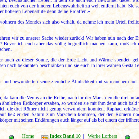
en, beschaulichen Leben, in dem sie auch euch Bewohner dieser Erde
hten euch von der inneren Lebenswahrheit zu weit entfernt habt. Sie sa
ner höheren Lebensstufe denn deine Erdaffen.«
ern des Mondes sich also verhält, da nehme ich mein Urteil freilich
ehren wir zu unserer Sache wieder zurück! Wir haben nun nach der E
s? Bevor ich euch aber das völlig begreiflich machen kann, muß ic
achen.
per auch zu dieser Sonne, die der Erde Licht und Wärme spendet, ge
n nach bekannten beschränken und sie euch in ihrer wahren Gestalt ei
er und bewunderten seine ziemliche Ähnlichkeit mit so manchem auf 
 da kam die Venus an die Reihe, nach ihr der Mars, den die drei anfan
ich ähnlichen Erdkörper ersahen, so wurden sie mit ihm denn auch bal
sich die drei Römer nicht genug verwundern konnten. Raphael erklärte
auf ließ er den Saturn zum Vorschein kommen, der den Römern noc
dkörper mit seinen Erklärungen auch länger auf als bei einem der frühe
Home
|
Index Band 10
|
Werke Lorbers