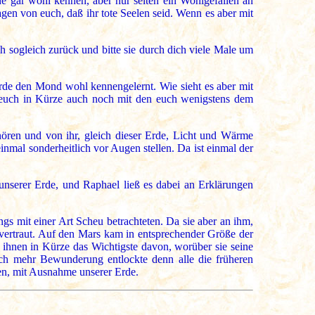
 gar wohl kennen, aber nur selten ein Wohlgefallen an
gen von euch, daß ihr tote Seelen seid. Wenn es aber mit
 sogleich zurück und bitte sie durch dich viele Male um
rde den Mond wohl kennengelernt. Wie sieht es aber mit
h euch in Kürze auch noch mit den euch wenigstens dem
hören und von ihr, gleich dieser Erde, Licht und Wärme
nmal sonderheitlich vor Augen stellen. Da ist einmal der
unserer Erde, und Raphael ließ es dabei an Erklärungen
gs mit einer Art Scheu betrachteten. Da sie aber an ihm,
d vertraut. Auf den Mars kam in entsprechender Größe der
 ihnen in Kürze das Wichtigste davon, worüber sie seine
h mehr Bewunderung entlockte denn alle die früheren
ren, mit Ausnahme unserer Erde.