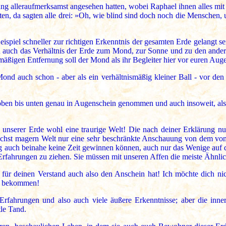
ang alleraufmerksamst angesehen hatten, wobei Raphael ihnen alles mit 
n, da sagten alle drei: »Oh, wie blind sind doch noch die Menschen, 
eispiel schneller zur richtigen Erkenntnis der gesamten Erde gelangt s
un auch das Verhältnis der Erde zum Mond, zur Sonne und zu den ander
ismäßigen Entfernung soll der Mond als ihr Begleiter hier vor euren Aug
ond auch schon - aber als ein verhältnismäßig kleiner Ball - vor den
oben bis unten genau in Augenschein genommen und auch insoweit, als nö
unserer Erde wohl eine traurige Welt! Die nach deiner Erklärung nu
 höchst magern Welt nur eine sehr beschränkte Anschauung von dem von
g auch beinahe keine Zeit gewinnen können, auch nur das Wenige auf d
Erfahrungen zu ziehen. Sie müssen mit unseren Affen die meiste Ähnli
s für deinen Verstand auch also den Anschein hat! Ich möchte dich 
en bekommen!
rfahrungen und also auch viele äußere Erkenntnisse; aber die inner
tle Tand.