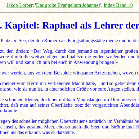
Jakob Lorber
: '
Das große Evangelium Johannes
',
Index Band 10
. Kapitel: Raphael als Lehrer de
en Platz am See, der den Römern als Kriegsübungsstätte diente und in 
 zu den dreien: »Der Weg, durch den jemand zu irgendeiner großen 
 schwere durch die weitwendigen und nahezu nie enden wollenden und
iesen will und kann ich nun bei euch in Anwendung bringen!«
wer werden, uns von dem Beispiele wirksamer Art zu geben, wovon uns
n meiner vom Herrn mir verliehenen Macht habe, - und so gebet denn w
anz so, wie sie nun ist, in einer solchen Größe vor eure Augen stellen, 
e schon ein kleiner, doch bei dritthalb Mannslängen im Durchmesser h
chtet, daß man auf seiner Oberfläche trotz der vorgerückten Abend
en konnte.
gen des schneller möglichen Überschauens natürlich im Verhältnis bei 
ge Inseln, das gesamte Meer, ebenso auch alle Seen und Ströme und F
en als das erkannt, was es darstellte.