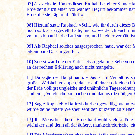
07]
Als sich die Römer diesen Erdball bei einer Stunde l
Erde denn auch einen vollwahren Begriff bekommen hatte
Erde, die sie trägt und nährt!«
08]
Hierauf sagte Raphael: »Seht, wie ihr durch dieses B
noch so klar dargestellt hätte, und so werde ich euch n
von uns hinauf in die Luft stellen, und in einer verhältn
09]
Als Raphael solches ausgesprochen hatte, war der M
erkennbare Dasein gerufen.
10]
Zuerst ward die der Erde stets zugekehrte Seite von 
an der rechten Erklärung auch nicht mangelte.
11]
Da sagte der Hauptmann: »Das ist im Verhältnis zu 
großen Weisheit gelangen, da sie auf einer so kleinen
der Erde völligst ungleiche und unähnliche Tagesordnun
studieren, Vergleiche zu machen und daraus die nötigen 
12]
Sagte Raphael: »Da irrst du dich gewaltig, wenn e
würde deine innere Weisheit sehr den kürzeren zu zieh
13]
Ihr Menschen dieser Erde habt wohl viele äußere E
wichtiger sind denn all der äußere, marktschreierische, ei