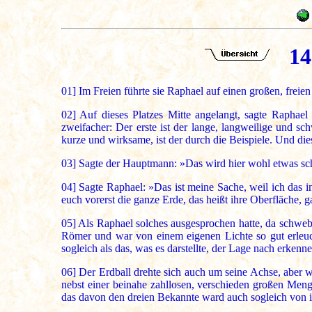
14
01]
Im Freien führte sie Raphael auf einen großen, frei
02]
Auf dieses Platzes Mitte angelangt, sagte Raphael
zweifacher: Der erste ist der lange, langweilige und
kurze und wirksame, ist der durch die Beispiele. Und d
03]
Sagte der Hauptmann: »Das wird hier wohl etwas sch
04]
Sagte Raphael: »Das ist meine Sache, weil ich das i
euch vorerst die ganze Erde, das heißt ihre Oberfläche, g
05]
Als Raphael solches ausgesprochen hatte, da schwebt
Römer und war von einem eigenen Lichte so gut erleu
sogleich als das, was es darstellte, der Lage nach erkenn
06]
Der Erdball drehte sich auch um seine Achse, aber we
nebst einer beinahe zahllosen, verschieden großen Men
das davon den dreien Bekannte ward auch sogleich von ihn