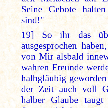
Seine Gebote halten
sind!"
19]
So ihr das übe
ausgesprochen haben,
von Mir alsbald innew
wahren Freunde werden
halbgläubig geworden s
der Zeit auch voll 
halber Glaube taug