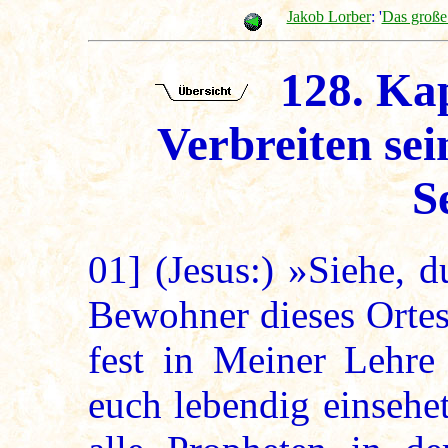
Jakob Lorber
: '
Das große
128. Kap
Verbreiten se
S
01]
(Jesus:) »Siehe, d
Bewohner dieses Ortes
fest in Meiner Lehre 
euch lebendig einsehe