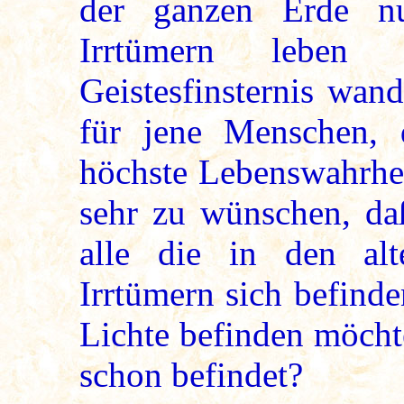
der ganzen Erde n
Irrtümern leben
Geistesfinsternis wan
für jene Menschen,
höchste Lebenswahrhei
sehr zu wünschen, da
alle die in den al
Irrtümern sich befind
Lichte befinden möcht
schon befindet?