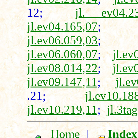
12;
jl. ev04.2
jl.ev04.165,07
jl.ev06.059,03
jl.ev06.060,07
;
jl.ev
jl.ev08.014,22
;
jl.ev
jl.ev09.147,11
;
jl.e
.21;
jl.ev10.18
jl.ev10.219,11
;
jl.3ta
Home
|
Index