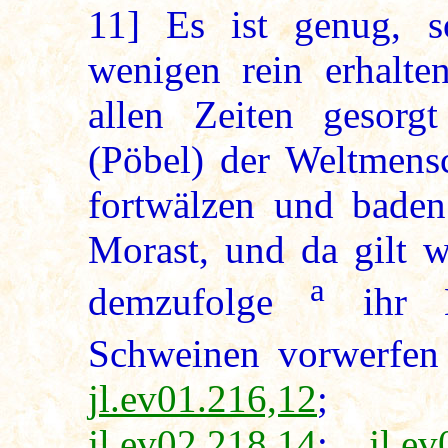
11]
Es ist genug, s
wenigen rein erhalte
allen Zeiten gesorg
(Pöbel) der Weltmensc
fortwälzen und baden
Morast, und da gilt 
a
demzufolge
ihr M
Schweinen vorwerfen s
jl.ev01.216,12
jl.ev02.218,14
;
jl.e