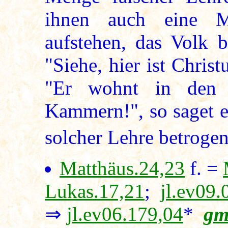
ihnen auch eine Me
aufstehen, das Volk 
"Siehe, hier ist Christ
"Er wohnt in den 
Kammern!", so saget e
solcher Lehre betrogen 
Matthäus.24,23
f. =
Lukas.17,21
;
jl.ev09.
⇒
jl.ev06.179,04
*
gm