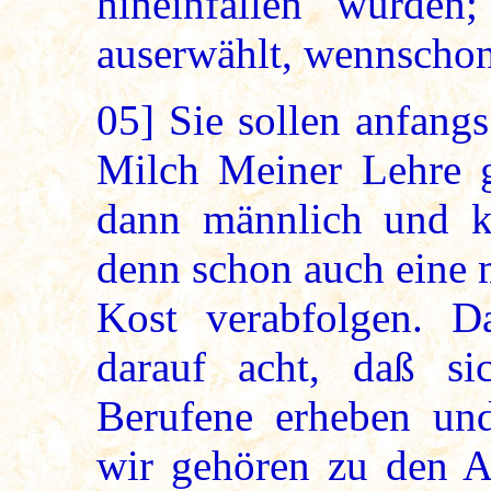
hineinfallen würde
auserwählt, wennschon
05]
Sie sollen anfangs
Milch Meiner Lehre g
dann männlich und k
denn schon auch eine 
Kost verabfolgen. D
darauf acht, daß si
Berufene erheben un
wir gehören zu den A