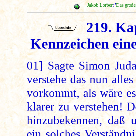
Jakob Lorber
: '
Das große
219. Kap
Kennzeichen eine
01]
Sagte Simon Juda:
verstehe das nun alles
vorkommt, als wäre es
klarer zu verstehen! 
hinzubekennen, daß u
ein solches Verständni