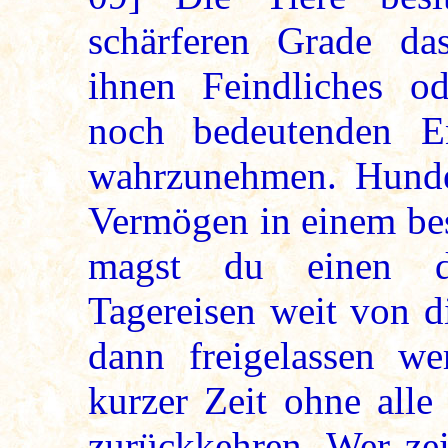
schärferen Grade da
ihnen Feindliches od
noch bedeutenden E
wahrzunehmen. Hunde
Vermögen in einem be
magst du einen de
Tagereisen weit von di
dann freigelassen we
kurzer Zeit ohne all
zurückkehren. Wer ze