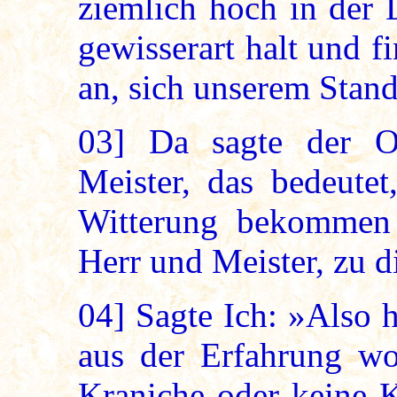
ziemlich hoch in der 
gewisserart halt und 
an, sich unserem Stan
03]
Da sagte der Obe
Meister, das bedeutet
Witterung bekommen
Herr und Meister, zu 
04]
Sagte Ich: »Also h
aus der Erfahrung wo
Kraniche oder keine K