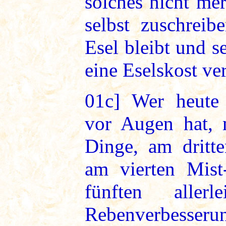
solches nicht mer
selbst zuschreib
Esel bleibt und s
eine Eselskost ve
01c]
Wer heute p
vor Augen hat, m
Dinge, am dritte
am vierten Mis
fünften aller
Rebenverbesserun