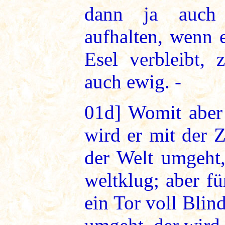
dann ja auch 
aufhalten, wenn 
Esel verbleibt, 
auch ewig. -
01d]
Womit aber 
wird er mit der 
der Welt umgeht,
weltklug; aber fü
ein Tor voll Blin