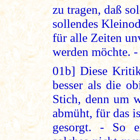
zu tragen, daß sol
sollendes Kleino
für alle Zeiten un
werden möchte. -
01b]
Diese Kriti
besser als die ob
Stich, denn um w
abmüht, für das i
gesorgt. - So e