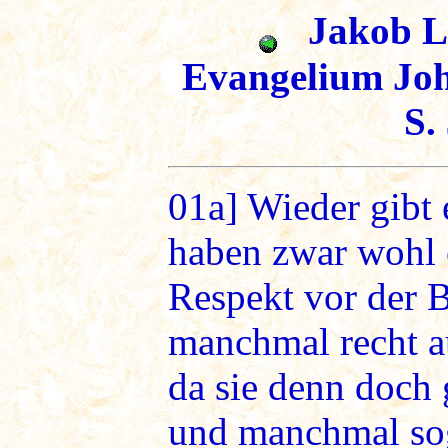
Jakob Lo
Evangelium Joh
S.
01a]
Wieder gibt e
haben zwar wohl 
Respekt vor der B
manchmal recht a
da sie denn doch g
und manchmal sog