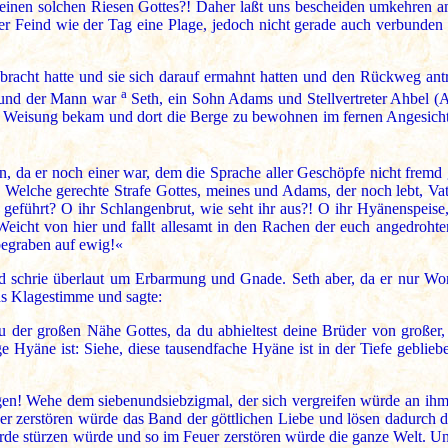
 einen solchen Riesen Gottes?! Daher laßt uns bescheiden umkehren 
er Feind wie der Tag eine Plage, jedoch nicht gerade auch verbunden
bracht hatte und sie sich darauf ermahnt hatten und den Rückweg ant
a
; und der Mann war
Seth, ein Sohn Adams und Stellvertreter Ahbel (A
 Weisung bekam und dort die Berge zu bewohnen im fernen Angesichte
an, da er noch einer war, dem die Sprache aller Geschöpfe nicht fremd
Welche gerechte Strafe Gottes, meines und Adams, der noch lebt, Vate
eführt? O ihr Schlangenbrut, wie seht ihr aus?! O ihr Hyänenspeise, s
Weicht von hier und fallt allesamt in den Rachen der euch angedroht
begraben auf ewig!«
 schrie überlaut um Erbarmung und Gnade. Seth aber, da er nur Wort
s Klagestimme und sagte:
 der großen Nähe Gottes, da du abhieltest deine Brüder von großer,
ge Hyäne ist: Siehe, diese tausendfache Hyäne ist in der Tiefe gebli
n! Wehe dem siebenundsiebzigmal, der sich vergreifen würde an ihm, 
er zerstören würde das Band der göttlichen Liebe und lösen dadurch d
rde stürzen würde und so im Feuer zerstören würde die ganze Welt. Un