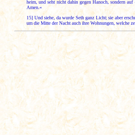
heim, und seht nicht dahin gegen Hanoch, sondern auf euc
Amen.«
15]
Und siehe, da wurde Seth ganz Licht; sie aber ersc
um die Mitte der Nacht auch ihre Wohnungen, welche z