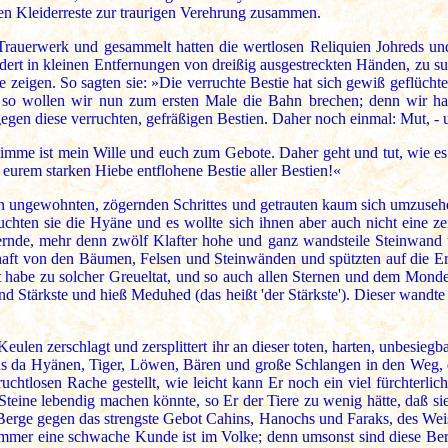
ten Kleiderreste zur traurigen Verehrung zusammen.
s Trauerwerk und gesammelt hatten die wertlosen Reliquien Johreds und
dert in kleinen Entfernungen von dreißig ausgestreckten Händen, zu su
e zeigen. So sagten sie: »Die verruchte Bestie hat sich gewiß geflüchte
 so wollen wir nun zum ersten Male die Bahn brechen; denn wir ha
gegen diese verruchten, gefräßigen Bestien. Daher noch einmal: Mut, - 
mme ist mein Wille und euch zum Gebote. Daher geht und tut, wie es e
eurem starken Hiebe entflohene Bestie aller Bestien!«
n ungewohnten, zögernden Schrittes und getrauten kaum sich umzuseh
uchten sie die Hyäne und es wollte sich ihnen aber auch nicht eine ze
dernde, mehr denn zwölf Klafter hohe und ganz wandsteile Steinwand
ft von den Bäumen, Felsen und Steinwänden und spützten auf die Erde 
t habe zu solcher Greueltat, und so auch allen Sternen und dem Mond
d Stärkste und hieß Meduhed (das heißt 'der Stärkste'). Dieser wandte
eulen zerschlagt und zersplittert ihr an dieser toten, harten, unbesi
s da Hyänen, Tiger, Löwen, Bären und große Schlangen in den Weg, de
fruchtlosen Rache gestellt, wie leicht kann Er noch ein viel fürchterl
Steine lebendig machen könnte, so Er der Tiere zu wenig hätte, daß si
Berge gegen das strengste Gebot Cahins, Hanochs und Faraks, des Weis
er eine schwache Kunde ist im Volke; denn umsonst sind diese Berge