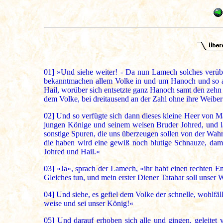
01]
»Und siehe weiter! - Da nun Lamech solches verübt
bekanntmachen allem Volke in und um Hanoch und so a
Hail, worüber sich entsetzte ganz Hanoch samt den zehn 
dem Volke, bei dreitausend an der Zahl ohne ihre Weibe
02]
Und so verfügte sich dann dieses kleine Heer von Mä
jungen Könige und seinem weisen Bruder Johred, und laß
sonstige Spuren, die uns überzeugen sollen von der Wahr
die haben wird eine gewiß noch blutige Schnauze, dami
Johred und Hail.«
03]
»Ja«, sprach der Lamech, »ihr habt einen rechten Ents
Gleiches tun, und mein erster Diener Tatahar soll unser
04]
Und siehe, es gefiel dem Volke der schnelle, wohlfäll
weise und sei unser König!«
05]
Und darauf erhoben sich alle und gingen, geleitet