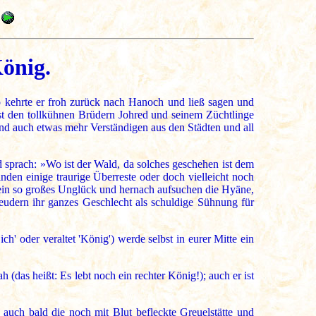
önig.
o kehrte er froh zurück nach Hanoch und ließ sagen und
 den tollkühnen Brüdern Johred und seinem Züchtlinge
und auch etwas mehr Verständigen aus den Städten und all
 sprach: »Wo ist der Wald, da solches geschehen ist dem
den einige traurige Überreste oder doch vielleicht noch
n ein so großes Unglück und hernach aufsuchen die Hyäne,
eudern ihr ganzes Geschlecht als schuldige Sühnung für
h' oder veraltet 'König') werde selbst in eurer Mitte ein
(das heißt: Es lebt noch ein rechter König!); auch er ist
uch bald die noch mit Blut befleckte Greuelstätte und