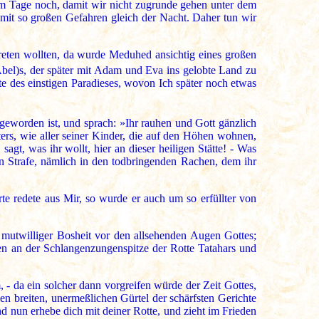
am Tage noch, damit wir nicht zugrunde gehen unter dem
 mit so großen Gefahren gleich der Nacht. Daher tun wir
reten wollten, da wurde Meduhed ansichtig eines großen
bel)s, der später mit Adam und Eva ins gelobte Land zu
 des einstigen Paradieses, wovon Ich später noch etwas
 geworden ist, und sprach: »Ihr rauhen und Gott gänzlich
rs, wie aller seiner Kinder, die auf den Höhen wohnen,
agt, was ihr wollt, hier an dieser heiligen Stätte! - Was
en Strafe, nämlich in den todbringenden Rachen, dem ihr
e redete aus Mir, so wurde er auch um so erfüllter von
 mutwilliger Bosheit vor den allsehenden Augen Gottes;
eben an der Schlangenzungenspitze der Rotte Tatahars und
- da ein solcher dann vorgreifen würde der Zeit Gottes,
en breiten, unermeßlichen Gürtel der schärfsten Gerichte
d nun erhebe dich mit deiner Rotte, und zieht im Frieden