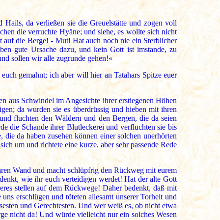
 Hails, da verließen sie die Greuelstätte und zogen voll
chen die verruchte Hyäne; und siehe, es wollte sich nicht
t auf die Berge! - Mut! Hat auch noch nie ein Sterblicher
ben gute Ursache dazu, und kein Gott ist imstande, zu
und sollen wir alle zugrunde gehen!«
uch gemahnt; ich aber will hier an Tatahars Spitze euer
en aus Schwindel im Angesichte ihrer erstiegenen Höhen
igen; da wurden sie es überdrüssig und hieben mit ihren
 und fluchten den Wäldern und den Bergen, die da seien
die Schande ihrer Blutleckerei und verfluchten sie bis
e, die da haben zusehen können einer solchen unerhörten
 sich um und richtete eine kurze, aber sehr passende Rede
egbaren Wand und macht schlüpfrig den Rückweg mit eurem
nkt, wie ihr euch verteidigen werdet! Hat der alte Gott
icheres stellen auf dem Rückwege! Daher bedenkt, daß mit
e uns erschlügen und töteten allesamt unserer Torheit und
esten und Gerechtesten. Und wer weiß es, ob nicht etwa
 nicht da! Und würde vielleicht nur ein solches Wesen