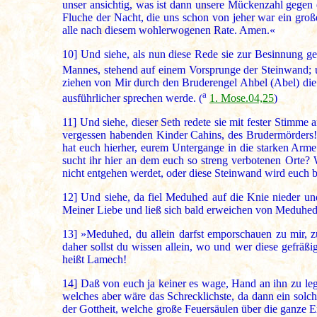
unser ansichtig, was ist dann unsere Mückenzahl gegen
Fluche der Nacht, die uns schon von jeher war ein groß
alle nach diesem wohlerwogenen Rate. Amen.«
10]
Und siehe, als nun diese Rede sie zur Besinnung ge
Mannes, stehend auf einem Vorsprunge der Steinwand
ziehen von Mir durch den Bruderengel Ahbel (Abel) die
a
ausführlicher sprechen werde. (
1. Mose.04,25
)
11]
Und siehe, dieser Seth redete sie mit fester Stimme 
vergessen habenden Kinder Cahins, des Brudermörders! 
hat euch hierher, eurem Untergange in die starken Arme g
sucht ihr hier an dem euch so streng verbotenen Orte? 
nicht entgehen werdet, oder diese Steinwand wird euch 
12]
Und siehe, da fiel Meduhed auf die Knie nieder und
Meiner Liebe und ließ sich bald erweichen von Meduhed
13]
»Meduhed, du allein darfst emporschauen zu mir, zu
daher sollst du wissen allein, wo und wer diese gefräßi
heißt Lamech!
14]
Daß von euch ja keiner es wage, Hand an ihn zu lege
welches aber wäre das Schrecklichste, da dann ein solch
der Gottheit, welche große Feuersäulen über die ganze E