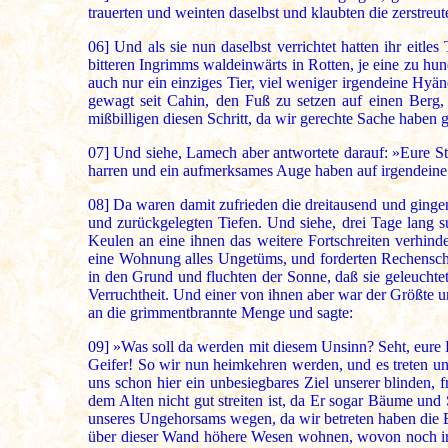
trauerten und weinten daselbst und klaubten die zerstreu
06]
Und als sie nun daselbst verrichtet hatten ihr eitle
bitteren Ingrimms waldeinwärts in Rotten, je eine zu hun
auch nur ein einziges Tier, viel weniger irgendeine Hyän
gewagt seit Cahin, den Fuß zu setzen auf einen Berg,
mißbilligen diesen Schritt, da wir gerechte Sache haben 
07]
Und siehe, Lamech aber antwortete darauf: »Eure Sti
harren und ein aufmerksames Auge haben auf irgendeine 
08]
Da waren damit zufrieden die dreitausend und ginge
und zurückgelegten Tiefen. Und siehe, drei Tage lang s
Keulen an eine ihnen das weitere Fortschreiten verhin
eine Wohnung alles Ungetüms, und forderten Rechenscha
in den Grund und fluchten der Sonne, daß sie geleuchte
Verruchtheit. Und einer von ihnen aber war der Größte un
an die grimmentbrannte Menge und sagte:
09]
»Was soll da werden mit diesem Unsinn? Seht, eure K
Geifer! So wir nun heimkehren werden, und es treten un
uns schon hier ein unbesiegbares Ziel unserer blinden, 
dem Alten nicht gut streiten ist, da Er sogar Bäume und 
unseres Ungehorsams wegen, da wir betreten haben die 
über dieser Wand höhere Wesen wohnen, wovon noch imm