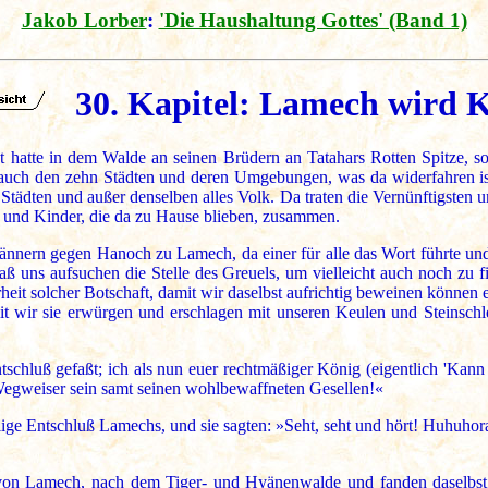
Jakob Lorber
:
'Die Haushaltung Gottes' (Band 1)
30. Kapitel: Lamech wird K
 hatte in dem Walde an seinen Brüdern an Tatahars Rotten Spitze, s
uch den zehn Städten und deren Umgebungen, was da widerfahren ist
Städten und außer denselben alles Volk. Da traten die Vernünftigsten 
r und Kinder, die da zu Hause blieben, zusammen.
nnern gegen Hanoch zu Lamech, da einer für alle das Wort führte und
 uns aufsuchen die Stelle des Greuels, um vielleicht auch noch zu fin
heit solcher Botschaft, damit wir daselbst aufrichtig beweinen könne
t wir sie erwürgen und erschlagen mit unseren Keulen und Steinschl
chluß gefaßt; ich als nun euer rechtmäßiger König (eigentlich 'Kann ic
 Wegweiser sein samt seinen wohlbewaffneten Gesellen!«
ige Entschluß Lamechs, und sie sagten: »Seht, seht und hört! Huhuhorah 
 von Lamech, nach dem Tiger- und Hyänenwalde und fanden daselbst a