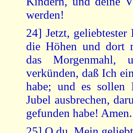
Kindern, und deine V
werden!
24]
Jetzt, geliebtester
die Höhen und dort m
das Morgenmahl, u
verkünden, daß Ich ei
habe; und es sollen
Jubel ausbrechen, dar
gefunden habe! Amen.
25]
O du, Mein geliebt