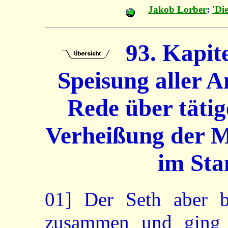
Jakob Lorber
:
'Di
93. Kapite
Speisung aller 
Rede über tätig
Verheißung der 
im Sta
01]
Der Seth aber be
zusammen und ging 