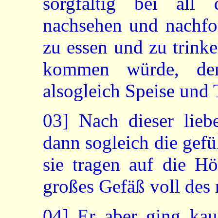
sorgfältig bei all
nachsehen und nachfor
zu essen und zu trink
kommen würde, dem
alsogleich Speise und 
03]
Nach dieser lieb
dann sogleich die gef
sie tragen auf die Hö
großes Gefäß voll des 
04]
Er aber ging kaum