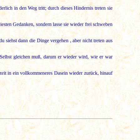
lich in den Weg tritt; durch dieses Hindernis treten sie
iesten Gedanken, sondern lasse sie wieder frei schweben
 siehst dann die Dinge vergehen , aber nicht treten aus
 Selbst gleichen muß, darum er wieder wird, wie er war
lzeit in ein vollkommeneres Dasein wieder zurück, hinauf