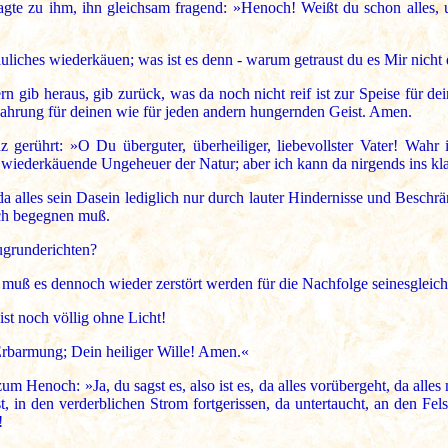
 zu ihm, ihn gleichsam fragend: »Henoch! Weißt du schon alles, und
auliches wiederkäuen; was ist es denn - warum getraust du es Mir ni
ern gib heraus, gib zurück, was da noch nicht reif ist zur Speise für 
Nahrung für deinen wie für jeden andern hungernden Geist. Amen.
erührt: »O Du überguter, überheiliger, liebevollster Vater! Wahr i
 wiederkäuende Ungeheuer der Natur; aber ich kann da nirgends ins k
alles sein Dasein lediglich nur durch lauter Hindernisse und Beschränk
ich begegnen muß.
ugrunderichten?
muß es dennoch wieder zerstört werden für die Nachfolge seinesgleich
st noch völlig ohne Licht!
Erbarmung; Dein heiliger Wille! Amen.«
enoch: »Ja, du sagst es, also ist es, da alles vorübergeht, da alles
st, in den verderblichen Strom fortgerissen, da untertaucht, an den Fe
!