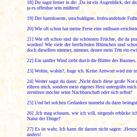
18]
Du sagst ferner in dir: ,Da ist ein Augenblick, der d
ja es offenbar sein müßtest!
19]
Der harmloseste, unschuldigste, frohwandelnde Fußtr
20]
Wie oft schon hat meine Ferse eine mühsam errichtet
21]
Wie oft schon sind die schönsten Früchte, die da 
worden! Wie viele der herrlichsten Blümchen sind sch
doch dieselben nimmer, nimmer, denen mein Tritt ein ewi
22]
Ein sanfter Wind zieht durch die Blätter des Baumes. 
23]
Wohin, wohin?, frage ich. Keine Antwort wird mir me
24]
Weiter sagst du dann: ,Nicht doch diese große Not d
rühren mich, sondern mein eigenes Herz untergräbt mich m
zerstören möchte seine Nachbarschaft oder sich selbst!'
25]
Und bei solchen Gedanken taumelst du dann beängstet
26]
,Ich mag schauen, wie ich will, nirgends erblicke i
Natur der Dinge!'
27]
Es ist wahr, Ich kann dir darum nicht sagen: ,Henoch
anders!