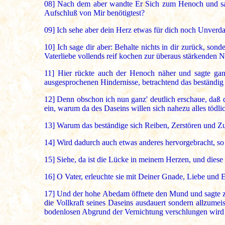
08]
Nach dem aber wandte Er Sich zum Henoch und sagte
Aufschluß von Mir benötigtest?
09]
Ich sehe aber dein Herz etwas für dich noch Unverd
10]
Ich sage dir aber: Behalte nichts in dir zurück, sond
Vaterliebe vollends reif kochen zur überaus stärkenden 
11]
Hier rückte auch der Henoch näher und sagte ganz g
ausgesprochenen Hindernisse, betrachtend das beständig
12]
Denn obschon ich nun ganz' deutlich erschaue, daß da 
ein, warum da des Daseins willen sich nahezu alles tödl
13]
Warum das beständige sich Reiben, Zerstören und Z
14]
Wird dadurch auch etwas anderes hervorgebracht, so 
15]
Siehe, da ist die Lücke in meinem Herzen, und diese i
16]
O Vater, erleuchte sie mit Deiner Gnade, Liebe und 
17]
Und der hohe Abedam öffnete den Mund und sagte zum H
die Vollkraft seines Daseins ausdauert sondern allzumei
bodenlosen Abgrund der Vernichtung verschlungen wird