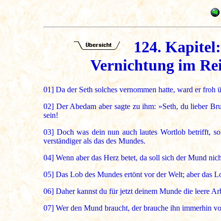
124. Kapitel:
Vernichtung im Rei
01]
Da der Seth solches vernommen hatte, ward er froh ü
02]
Der Abedam aber sagte zu ihm: »Seth, du lieber Brud
sein!
03]
Doch was dein nun auch lautes Wortlob betrifft, so
verständiger als das des Mundes.
04]
Wenn aber das Herz betet, da soll sich der Mund nich
05]
Das Lob des Mundes ertönt vor der Welt; aber das L
06]
Daher kannst du für jetzt deinem Munde die leere Arb
07]
Wer den Mund braucht, der brauche ihn immerhin vor