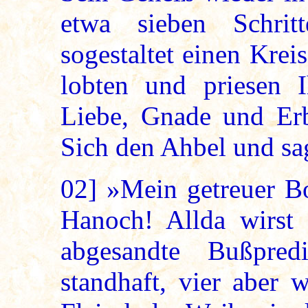
etwa sieben Schrit
sogestaltet einen Kre
lobten und priesen 
Liebe, Gnade und Erb
Sich den Ahbel und sa
02]
»Mein getreuer Bo
Hanoch! Allda wirst 
abgesandte Bußpred
standhaft, vier aber 