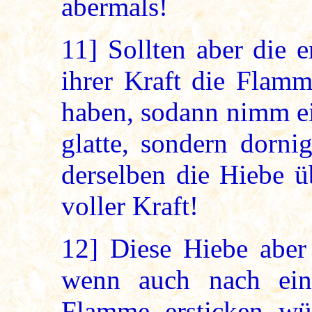
abermals!
11]
Sollten aber die e
ihrer Kraft die Flamm
haben, sodann nimm ei
glatte, sondern dorni
derselben die Hiebe 
voller Kraft!
12]
Diese Hiebe aber 
wenn auch nach ei
Flamme ersticken wü