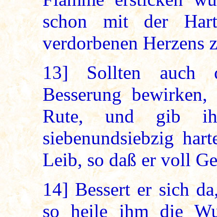
schon mit der Hartn
verdorbenen Herzens z
13]
Sollten auch d
Besserung bewirken,
Rute, und gib ih
siebenundsiebzig hart
Leib, so daß er voll G
14]
Bessert er sich da
so heile ihm die Wu