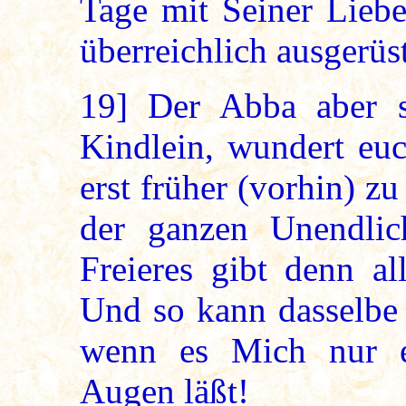
Tage mit Seiner Lieb
überreichlich ausgerüst
19]
Der Abba aber s
Kindlein, wundert euc
erst früher (vorhin) zu
der ganzen Unendlic
Freieres gibt denn al
Und so kann dasselbe 
wenn es Mich nur e
Augen läßt!