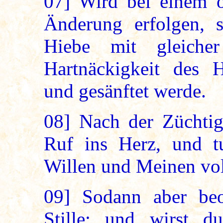
07]
Wird bei einem o
Änderung erfolgen, 
Hiebe mit gleiche
Hartnäckigkeit des H
und gesänftet werde.
08]
Nach der Züchtigu
Ruf ins Herz, und 
Willen und Meinen vol
09]
Sodann aber beob
Stille; und wirst d