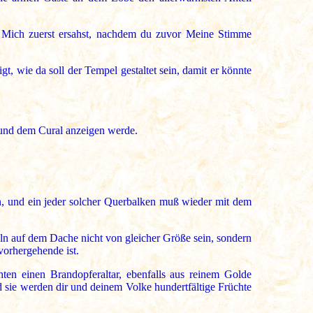
u Mich zuerst ersahst, nachdem du zuvor Meine Stimme
t, wie da soll der Tempel gestaltet sein, damit er könnte
 und dem Cural anzeigen werde.
n, und ein jeder solcher Querbalken muß wieder mit dem
eln auf dem Dache nicht von gleicher Größe sein, sondern
 vorhergehende ist.
ten einen Brandopferaltar, ebenfalls aus reinem Golde
d sie werden dir und deinem Volke hundertfältige Früchte