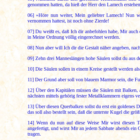
genommen hatten, da hieß der Herr den Lamech erstehen
06]
»Höre nun weiter, Mein geliebter Lamech! Nun wär
vernommen hattest, ist noch ohne Zierde!
07]
Du weißt es, daß Ich dir anbefohlen habe, Mir auch do
in Meine Ordnung völlig eingerechnet werden.
08]
Nun aber will Ich dir die Gestalt näher angeben, nach
09]
Zehn drei Manneslängen hohe Säulen sollst du aus d
10]
Die Säulen sollen in einem Kreise gestellt werden al
11]
Der Grund aber soll von blauem Marmor sein, die Fu
12]
Über den Kapitälen müssen die Säulen mit Balken, a
nächsten mittels gehörig fester Metallklammern eigens v
13]
Über diesen Querbalken sollst du erst ein goldenes D
das soll also bestellt sein, daß die unterste Kugel die gr
14]
Wenn du nun auf diese Weise Mir wirst diesen Temp
angefertigt, und wirst Mir an jedem Sabbate abends ein 
tragen.