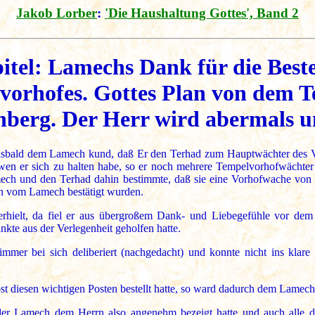
Jakob Lorber
:
'Die Haushaltung Gottes', Band 2
itel: Lamechs Dank für die Best
orhofes. Gottes Plan von dem T
berg. Der Herr wird abermals u
 alsbald dem Lamech kund, daß Er den Terhad zum Hauptwächter des V
wen er sich zu halten habe, so er noch mehrere Tempelvorhofwächte
ch und den Terhad dahin bestimmte, daß sie eine Vorhofwache von d
 vom Lamech bestätigt wurden.
ielt, da fiel er aus übergroßem Dank- und Liebegefühle vor dem H
kte aus der Verlegenheit geholfen hatte.
mer bei sich deliberiert (nachgedacht) und konnte nicht ins klar
st diesen wichtigen Posten bestellt hatte, so ward dadurch dem Lame
r Lamech dem Herrn also angenehm bezeigt hatte und auch alle d