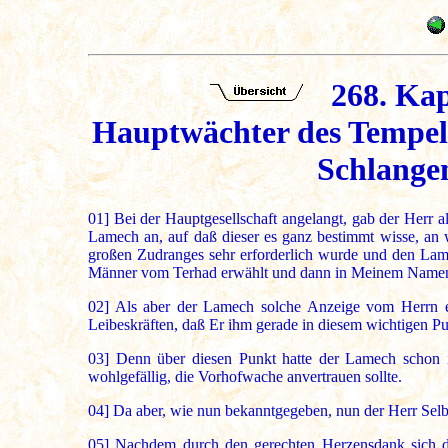
268. Kap
Hauptwächter des Tempelv
Schlangen
01]
Bei der Hauptgesellschaft angelangt, gab der Herr
Lamech an, auf daß dieser es ganz bestimmt wisse, an 
großen Zudranges sehr erforderlich wurde und den Lame
Männer vom Terhad erwählt und dann in Meinem Namen
02]
Als aber der Lamech solche Anzeige vom Herrn erh
Leibeskräften, daß Er ihm gerade in diesem wichtigen Pun
03]
Denn über diesen Punkt hatte der Lamech schon im
wohlgefällig, die Vorhofwache anvertrauen sollte.
04]
Da aber, wie nun bekanntgegeben, nun der Herr Selb
05]
Nachdem durch den gerechten Herzensdank sich de