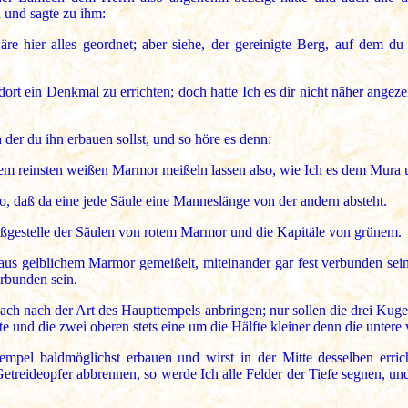
 und sagte zu ihm:
e hier alles geordnet; aber siehe, der gereinigte Berg, auf dem d
rt ein Denkmal zu errichten; doch hatte Ich es dir nicht näher angezeig
 der du ihn erbauen sollst, und so höre es denn:
em reinsten weißen Marmor meißeln lassen also, wie Ich es dem Mura
so, daß da eine jede Säule eine Manneslänge von der andern absteht.
ßgestelle der Säulen von rotem Marmor und die Kapitäle von grünem.
us gelblichem Marmor gemeißelt, miteinander gar fest verbunden sei
erbunden sein.
ach nach der Art des Haupttempels anbringen; nur sollen die drei Kug
ößte und die zwei oberen stets eine um die Hälfte kleiner denn die untere
el baldmöglichst erbauen und wirst in der Mitte desselben errich
Getreideopfer abbrennen, so werde Ich alle Felder der Tiefe segnen, un