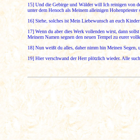
15]
Und die Gebirge und Wälder will Ich reinigen von de
unter dem Henoch als Meinem alleinigen Hohenpriester 
16]
Siehe, solches ist Mein Liebewunsch an euch Kinder K
17]
Wenn du aber dies Werk vollenden wirst, dann solls
Meinem Namen segnen den neuen Tempel zu eurer voll
18]
Nun weißt du alles, daher nimm hin Meinen Segen, 
19]
Hier verschwand der Herr plötzlich wieder. Alle such