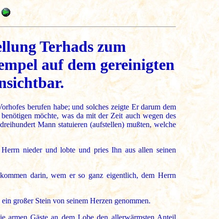
ellung Terhads zum
empel auf dem gereinigten
nsichtbar.
orhofes berufen habe; und solches zeigte Er darum dem
r benötigen möchte, was da mit der Zeit auch wegen des
reihundert Mann statuieren (aufstellen) mußten, welche
errn nieder und lobte und pries Ihn aus allen seinen
e kommen darin, wem er so ganz eigentlich, dem Herrn
ch ein großer Stein von seinem Herzen genommen.
ie armen Gäste an dem Lobe den allerwärmsten Anteil