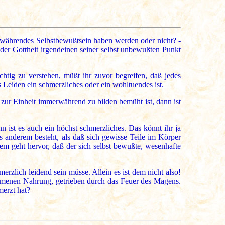
twährendes Selbstbewußtsein haben werden oder nicht? -
der Gottheit irgendeinen seiner selbst unbewußten Punkt
chtig zu verstehen, müßt ihr zuvor begreifen, daß jedes
s Leiden ein schmerzliches oder ein wohltuendes ist.
 zur Einheit immerwährend zu bilden bemüht ist, dann ist
 ist es auch ein höchst schmerzliches. Das könnt ihr ja
s anderem besteht, als daß sich gewisse Teile im Körper
sem geht hervor, daß der sich selbst bewußte, wesenhafte
rzlich leidend sein müsse. Allein es ist dem nicht also!
ommenen Nahrung, getrieben durch das Feuer des Magens.
merzt hat?