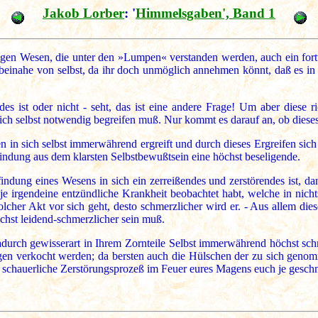
Jakob Lorber
: '
Himmelsgaben', Band 1
nigen Wesen, die unter den »Lumpen« verstanden werden, auch ein for
 beinahe von selbst, da ihr doch unmöglich annehmen könnt, daß es in 
es ist oder nicht - seht, das ist eine andere Frage! Um aber diese ri
 sich selbst notwendig begreifen muß. Nur kommt es darauf an, ob diese
 in sich selbst immerwährend ergreift und durch dieses Ergreifen sich
indung aus dem klarsten Selbstbewußtsein eine höchst beseligende.
ung eines Wesens in sich ein zerreißendes und zerstörendes ist, dann
je irgendeine entzündliche Krankheit beobachtet habt, welche in nicht
cher Akt vor sich geht, desto schmerzlicher wird er. - Aus allem die
hst leidend-schmerzlicher sein muß.
adurch gewisserart in Ihrem Zornteile Selbst immerwährend höchst schme
gen verkocht werden; da bersten auch die Hülschen der zu sich gen
er schauerliche Zerstörungsprozeß im Feuer eures Magens euch je gesch