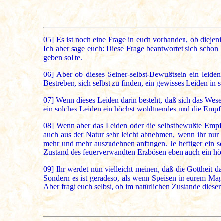
05]
Es ist noch eine Frage in euch vorhanden, ob dieje
Ich aber sage euch: Diese Frage beantwortet sich schon
geben sollte.
06]
Aber ob dieses Seiner-selbst-Bewußtsein ein leidend
Bestreben, sich selbst zu finden, ein gewisses Leiden in
07]
Wenn dieses Leiden darin besteht, daß sich das Wesen
ein solches Leiden ein höchst wohltuendes und die Empf
08]
Wenn aber das Leiden oder die selbstbewußte Empfind
auch aus der Natur sehr leicht abnehmen, wenn ihr nur 
mehr und mehr auszudehnen anfangen. Je heftiger ein sol
Zustand des feuerverwandten Erzbösen eben auch ein höc
09]
Ihr werdet nun vielleicht meinen, daß die Gottheit d
Sondern es ist geradeso, als wenn Speisen in eurem Ma
Aber fragt euch selbst, ob im natürlichen Zustande dies