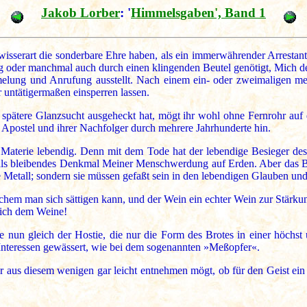
Jakob Lorber
: '
Himmelsgaben', Band 1
serart die sonderbare Ehre haben, als ein immerwährender Arrestant
ung oder manchmal auch durch einen klingenden Beutel genötigt, Mich d
elung und Anrufung ausstellt. Nach einem ein- oder zweimaligen met
untätigermaßen einsperren lassen.
e spätere Glanzsucht ausgeheckt hat, mögt ihr wohl ohne Fernrohr au
 Apostel und ihrer Nachfolger durch mehrere Jahrhunderte hin.
Materie lebendig. Denn mit dem Tode hat der lebendige Besieger dess
 als bleibendes Denkmal Meiner Menschwerdung auf Erden. Aber das B
te Metall; sondern sie müssen gefaßt sein in den lebendigen Glauben un
chem man sich sättigen kann, und der Wein ein echter Wein zur Stärkung
eich dem Weine!
 nun gleich der Hostie, die nur die Form des Brotes in einer höchst u
n Interessen gewässert, wie bei dem sogenannten »Meßopfer«.
r aus diesem wenigen gar leicht entnehmen mögt, ob für den Geist ein