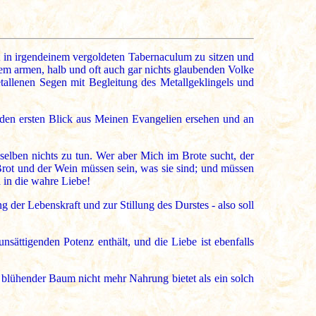
 in irgendeinem vergoldeten Tabernaculum zu sitzen und
em armen, halb und oft auch gar nichts glaubenden Volke
allenen Segen mit Begleitung des Metallgeklingels und
f den ersten Blick aus Meinen Evangelien ersehen und an
elben nichts zu tun. Wer aber Mich im Brote sucht, der
rot und der Wein müssen sein, was sie sind; und müssen
d in die wahre Liebe!
 der Lebenskraft und zur Stillung des Durstes - also soll
nsättigenden Potenz enthält, und die Liebe ist ebenfalls
 blühender Baum nicht mehr Nahrung bietet als ein solch