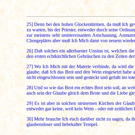
25]
Denn bei den hohen Glockentürmen, da muß Ich gewis
zu warten, bis der Priester, entweder durch seine Ordn
zur meistens sehr uninteressanten Anschauung, Anmurm
Chorgeplärrs aber muß Ich Mich dann von neuem wieder 
26]
Daß solches ein allerbarster Unsinn ist, welchen di
den ersten echtkirchlichen Gebräuchen zu den Zeiten der
27]
Wo Ich Mich mit der Materie verbinde, da wird die 
glaube, daß Ich das Brot und den Wein eingesetzt habe
nicht eingeschlossen sein und gesteckt und gefaßt ins to
28]
Und so wie das Brot ein echtes Brot sein soll, an wel
auch sein der Glaube gleich dem Brote und die Liebe gl
29]
Es ist aber in solchen steinernen Kirchen der Glaube
entweder gar keine, weil kein Wein - oder mit zeitliche
30]
Mehr brauche Ich euch darüber nicht zu sagen, da ih
glaubensloser und liebekalter Tempel.